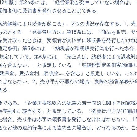
19年版）第26条には、「経営業務が発生していない場合は
受領者側に受領書を発行させることはできる。
契約解除により紛争が起こる）、2つの状況が存在する。1、
ものとする。『発票管理方法』第18条には、「商品を販売、
を受け取ったときは、受領者が支払者に領収書を発行しなけれ
暫定条例』第5条には、「納税者が課税販売行為を行った場合
と規定している。第6条には、「売上高は、納税者による課税
を含まない。」と規定している。『増値税暫定条例実施細則』
、延滞金、延払金利、賠償金……を含む」と規定している。この
ればならない。2、売り手が不履行の場合、実際の経営業務が
きる。
要である。『企業所得税収入の認識の若干問題に関する国家税
売割引に該当する」と規定している。『発票管理方法実施細則
た場合、売り手は赤字の領収書を発行しなければならない。上
金など他の違約行為による違約金の場合は、どうなるのか。こ