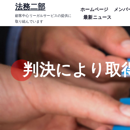
コ
法務二部
ホームページ
メンバ
ン
顧客中心リーガルサービスの提供に
最新ニュース
テ
取り組んでいます
ン
ツ
に
ス
キ
判決により取
ッ
プ