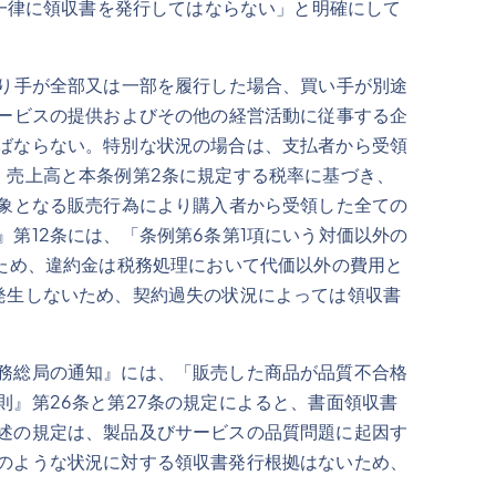
、一律に領収書を発行してはならない」と明確にして
売り手が全部又は一部を履行した場合、買い手が別途
サービスの提供およびその他の経営活動に従事する企
ばならない。特別な状況の場合は、支払者から受領
、売上高と本条例第2条に規定する税率に基づき、
対象となる販売行為により購入者から受領した全ての
第12条には、「条例第6条第1項にいう対価以外の
ため、違約金は税務処理において代価以外の費用と
発生しないため、契約過失の状況によっては領収書
務総局の通知』には、「販売した商品が品質不合格
』第26条と第27条の規定によると、書面領収書
述の規定は、製品及びサービスの品質問題に起因す
のような状況に対する領収書発行根拠はないため、