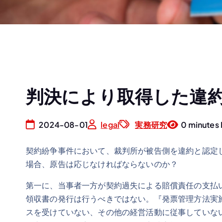
判決により取得した違
2024-08-01
legal
実務研究
0 minutes
契約紛争事件において、裁判所が被告側を違約と認定
場合、原告は応じなければならないのか？
第一に、当事者一方が契約過失による賠償責任の支払
領収書の発行は行うべきではない。『発票管理方法実施
スを受けていない、その他の経営活動に従事していな