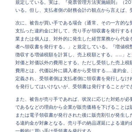
規定している。実は、『発票管理方法実施細則』（20
いる。但し、支払者側の財務会計の観点から言えば、
次に、被告が買い手である場合（通常、その一方的な
支払った違約金に対して、売り手が領収書を発行する
業または個人は、対外的に発生した経営業務から代金
者へ領収書を発行する。」と規定している。『増値税
徴収する増値税額を計算し、売上税額とする。……」
対価と対価以外の費用とする。ただし受領した売上税額
費用とは、代価以外に購入者から受領する……違約金
定義され、受領者側は支払者側に領収書を発行しなけ
を発行してはいけないが、受領書は発行することがで
また、被告が売り手であれば、状況に応じた対処が必
であるなどの理由から企業が販売価格を下げることは販
または電子領収書が発行された後に販売割引が発生し
る違約金が対象となる。売り手の納品遅延による違約
一般的に買い手は受領書を発行する。