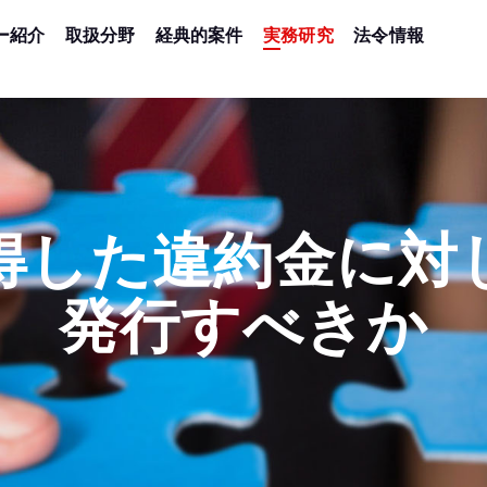
ー紹介
取扱分野
経典的案件
実務研究
法令情報
得した違約金に対
発行すべきか