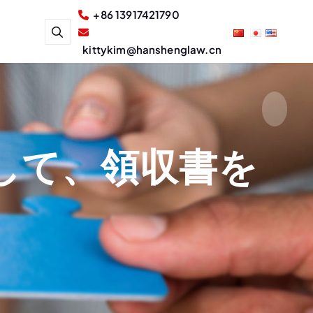
+86 13917421790
kittykim@hanshenglaw.cn
して、領収書を