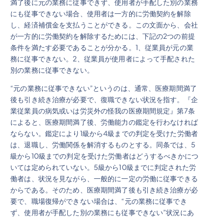
満了後に元の業務に従事できず、使用者が手配した別の業務
にも従事できない場合、使用者は一方的に労働契約を解除
し、経済補償金を支払うことができる。この文面から、会社
が一方的に労働契約を解除するためには、下記の2つの前提
条件を満たす必要であることが分かる。1、従業員が元の業
務に従事できない。2、従業員が使用者によって手配された
別の業務に従事できない。
“元の業務に従事できない”というのは、通常、医療期間満了
後も引き続き治療が必要で、復職できない状況を指す。『企
業従業員の病気或いは労災外の怪我の医療期間規定』第7条
によると、医療期間満了後、労働能力の鑑定を行わなければ
ならない。鑑定により1級から4級までの判定を受けた労働者
は、退職し、労働関係を解消するものとする。同条では、5
級から10級までの判定を受けた労働者はどうするべきかにつ
いては定められていない。5級から10級までに判定された労
働者は、状況を見ながら、一般的に一定の労働に従事できる
からである。そのため、医療期間満了後も引き続き治療が必
要で、職場復帰ができない場合は、“元の業務に従事でき
ず、使用者が手配した別の業務にも従事できない”状況にあ