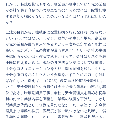
しかし、特殊な状況もある。従業員が従事していた元の業務
が会社で最も容易でかつ簡単なものだった場合は、配置転換
する適切な職位がない。このような場合はどうすればいいの
か？
立法の目的から、機械的に配置転換を行わなければならない
というわけではない。しかし、紛争が発生した場合、従業員
が元の業務が最も容易であるという事実を否定する可能性は
高い。裁判所が「元の業務が最も容易だ」という会社の主張
を認めるか否かは不確実である。従って、会社はリスクを最
小限に抑えるために、職位の具体的な状況について従業員と
十分なコミュニケーションをとり、関連証拠を残し、会社は
十分な努力を尽くしたという姿勢を示すことに尽力しなけれ
ばならない。例えば、（2023）遼01民終10875号事件にお
いて、安全管理員という職位は会社で最も簡単かつ容易な職
位である。医療期間満了後、会社は安全管理員を務める従業
員のために業務内容を調整し、業務の強度を下げた。しかし
従業員は依然として任務を果たせなかった。会社は、安全管
理員より業務の強度、難易度が低い職位はないと判断し、労
働契約を解除した。しかし、一審裁判所、二審裁判所ともに