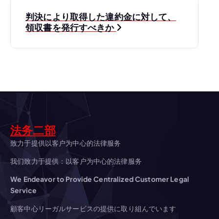
ビ
判決により取得した違約金に対して、
領収書を発行すべきか
ゲ
ー
シ
ョ
法务二部
ン
致力于提供以客户为中心的法律服务
我们致力于提供：以客户为中心的法律服务
We Endeavor to Provide Centralized Customer Legal
Service
顧客中心リーガルサービスの提供に取り組んでいます