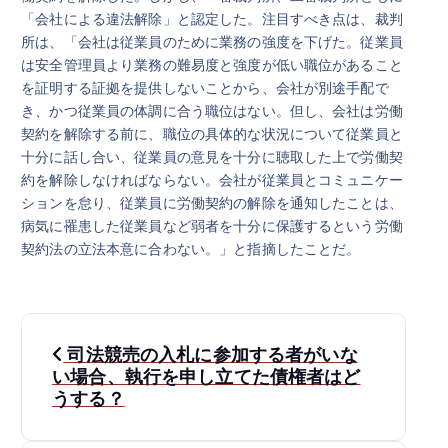
「会社による違法解除」と認定した。注目すべき点は、裁判
所は、「会社は従業員のために業務の強度を下げた。従業員
は安全管理員より業務の難易度と強度が低い職位があること
を証明する証拠を提供しないことから、会社が別途手配で
き、かつ従業員の体調に合う職位はない。但し、会社は労働
契約を解除する前に、職位の具体的な状況について従業員と
十分に話し合い、従業員の意見を十分に聴取した上で労働契
約を解除しなければならない。会社が従業員とコミュニケー
ションを怠り、従業員に労働契約の解除を通知したことは、
病気に罹患した従業員など弱者を十分に保護するという労働
契約法の立法本意に合わない。」と指摘したことだ。
投
司法競売の入札に参加する者がいな
稿
い場合、執行を申し立てた債権者はど
うする？
ナ