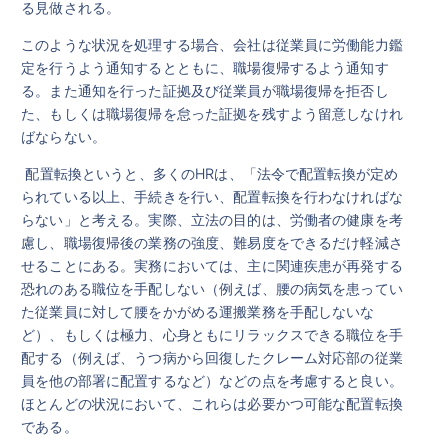
る見做される。
このような状況を処理する場合、会社は従業員に労働能力鑑
定を行うよう通知するとともに、職場復帰するよう通知す
る。また通知を行った証拠及び従業員が職場復帰を拒否し
た、もしくは職場復帰を怠った証拠を残すよう留意しなけれ
ばならない。
配置転換というと、多くのHRは、「法令で配置転換が定め
られている以上、手続きを行い、配置転換を行わなければな
らない」と考える。実際、立法の目的は、労働者の健康を考
慮し、職場復帰後の業務の強度、難易度をできるだけ軽減さ
せることにある。実務においては、主に関連疾患が再発する
恐れのある職位を手配しない（例えば、腰の病気を患ってい
た従業員に対して腰をかがめる運搬業務を手配しないな
ど）、もしくは極力、心身ともにリラックスできる職位を手
配する（例えば、うつ病から回復したクレーム対応部の従業
員を他の部署に配置するなど）などの点を考慮すると良い。
ほとんどの状況において、これらは必要かつ可能な配置転換
である。