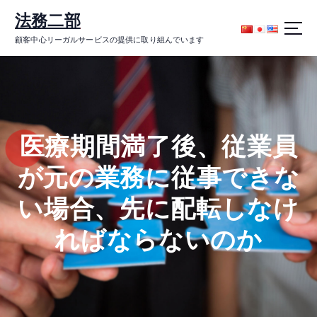
コ
法務二部
ン
テ
顧客中心リーガルサービスの提供に取り組んでいます
ン
ツ
に
ス
キ
ッ
医療期間満了後、従業員
プ
が元の業務に従事できな
い場合、先に配転しなけ
ればならないのか