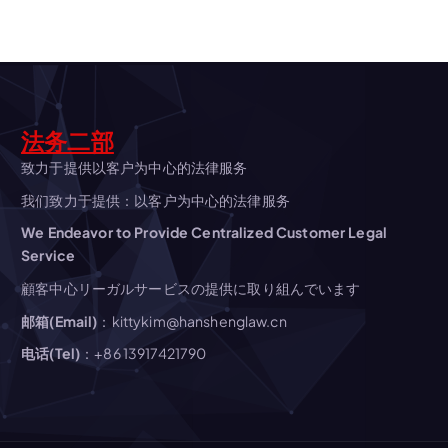
法务二部
致力于提供以客户为中心的法律服务
我们致力于提供：以客户为中心的法律服务
We Endeavor to Provide Centralized Customer Legal
Service
顧客中心リーガルサービスの提供に取り組んでいます
邮箱(Email)
：kittykim@hanshenglaw.cn
电话(Tel)
：+86 13917421790