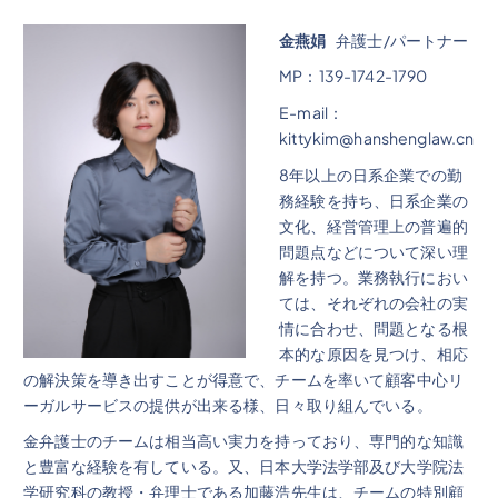
金燕娟
弁護士/パートナー
MP：139-1742-1790
E-mail：
kittykim@hanshenglaw.cn
8年以上の日系企業での勤
務経験を持ち、日系企業の
文化、経営管理上の普遍的
問題点などについて深い理
解を持つ。業務執行におい
ては、それぞれの会社の実
情に合わせ、問題となる根
本的な原因を見つけ、相応
の解決策を導き出すことが得意で、チームを率いて顧客中心リ
ーガルサービスの提供が出来る様、日々取り組んでいる。
金弁護士のチームは相当高い実力を持っており、専門的な知識
と豊富な経験を有している。又、日本大学法学部及び大学院法
学研究科の教授・弁理士である加藤浩先生は、チームの特別顧