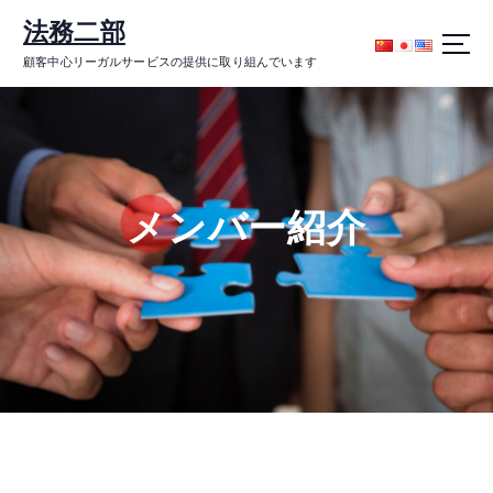
コ
法務二部
ン
テ
顧客中心リーガルサービスの提供に取り組んでいます
ン
ツ
に
ス
キ
ッ
メンバー紹介
プ