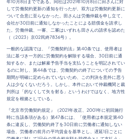
年10月8日までである。同社は2021年10月8日に田さんに対
して労働契約更新の通知を行ったが、双方は労働契約更新に
ついて合意に至らなかった。田さんは労働仲裁を申し立て、
会社が30日前に通知しなかったことによる賠償金を請求し
た。労働仲裁、一審、二審はいずれも田さんの請求を認めた
（（2023）京02民終7836号）。
一般的な認識では、『労働契約法』第40条では、使用者は
法に基づき一方的に労働契約を解除する場合、30日前に通
知するか、または解雇予告手当を支払うことを明記されてい
るのに対し、第44条では、労働契約の終了についての予告
期間が明確に定められていないため、この判決を意外に思う
人は少なくないだろう。しかし、本件において仲裁機関と裁
判所は「的なくして矢を射る」というわけではなく、地方性
規定を根拠としている。
『北京市労働契約規定』（2021年改正、2001年に初回施行
時に当該条項がある）第47条には、「使用者は本規定第40
条に違反し、労働契約終了を30日前に労働者に通知しない
場合、労働者の前月の平均賃金を基準とし、遅延1日ごとに
労働者に対して1日分の賃金相当額を賠償金として支払う」