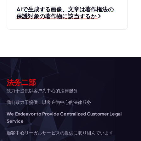
ナ
AIで生成する画像、文章は著作権法の
保護対象の著作物に該当するか
ビ
ゲ
ー
シ
ョ
法务二部
致力于提供以客户为中心的法律服务
ン
我们致力于提供：以客户为中心的法律服务
We Endeavor to Provide Centralized Customer Legal
Service
顧客中心リーガルサービスの提供に取り組んでいます