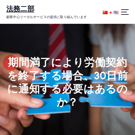
コ
法務二部
ン
テ
顧客中心リーガルサービスの提供に取り組んでいます
ン
ツ
に
ス
キ
ッ
期間満了により労働契約
プ
を終了する場合、30日前
に通知する必要はあるの
か？