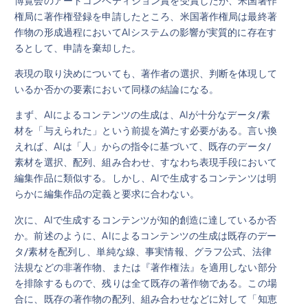
博覧会のアートコンペティション賞を受賞したが、米国著作
権局に著作権登録を申請したところ、米国著作権局は最終著
作物の形成過程においてAIシステムの影響が実質的に存在す
るとして、申請を棄却した。
表現の取り決めについても、著作者の選択、判断を体現して
いるか否かの要素において同様の結論になる。
まず、AIによるコンテンツの生成は、AIが十分なデータ/素
材を「与えられた」という前提を満たす必要がある。言い換
えれば、AIは「人」からの指令に基づいて、既存のデータ/
素材を選択、配列、組み合わせ、すなわち表現手段において
編集作品に類似する。しかし、AIで生成するコンテンツは明
らかに編集作品の定義と要求に合わない。
次に、AIで生成するコンテンツが知的創造に達しているか否
か。前述のように、AIによるコンテンツの生成は既存のデー
タ/素材を配列し、単純な線、事実情報、グラフ公式、法律
法規などの非著作物、または『著作権法』を適用しない部分
を排除するもので、残りは全て既存の著作物である。この場
合に、既存の著作物の配列、組み合わせなどに対して「知恵