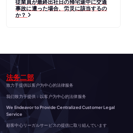
ビ
従業員が最終出社日の帰宅途中に交通
事故に遭った場合、労災に該当するの
ゲ
か？
ー
シ
ョ
ン
法务二部
致力于提供以客户为中心的法律服务
我们致力于提供：以客户为中心的法律服务
We Endeavor to Provide Centralized Customer Legal
Service
顧客中心リーガルサービスの提供に取り組んでいます