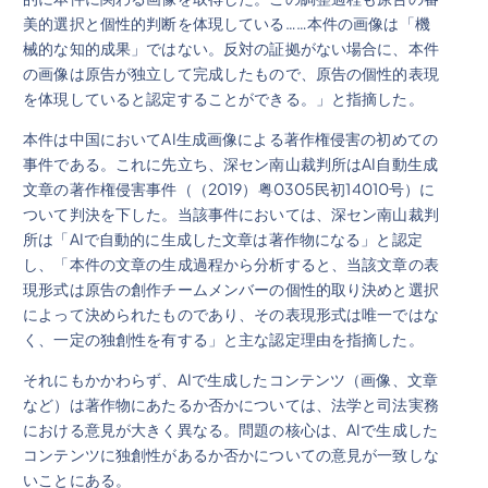
美的選択と個性的判断を体現している……本件の画像は「機
械的な知的成果」ではない。反対の証拠がない場合に、本件
の画像は原告が独立して完成したもので、原告の個性的表現
を体現していると認定することができる。」と指摘した。
本件は中国においてAI生成画像による著作権侵害の初めての
事件である。これに先立ち、深セン南山裁判所はAI自動生成
文章の著作権侵害事件（（2019）粤0305民初14010号）に
ついて判決を下した。当該事件においては、深セン南山裁判
所は「AIで自動的に生成した文章は著作物になる」と認定
し、「本件の文章の生成過程から分析すると、当該文章の表
現形式は原告の創作チームメンバーの個性的取り決めと選択
によって決められたものであり、その表現形式は唯一ではな
く、一定の独創性を有する」と主な認定理由を指摘した。
それにもかかわらず、AIで生成したコンテンツ（画像、文章
など）は著作物にあたるか否かについては、法学と司法実務
における意見が大きく異なる。問題の核心は、AIで生成した
コンテンツに独創性があるか否かについての意見が一致しな
いことにある。