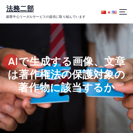
コ
法務二部
ン
テ
顧客中心リーガルサービスの提供に取り組んでいます
ン
ツ
に
ス
キ
ッ
AIで生成する画像、文章
プ
は著作権法の保護対象の
著作物に該当するか