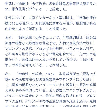
生成した画像は『著作権法』の保護対象の著作物に属するた
め、権利侵害が成立する。」と認定した。
本件について、北京インターネット裁判所は、「画像が著作
物になるか否かは、知的成果に属するか否か、独創性がある
か否かによって認定する。」と指摘した。
まず、「知的成果」の認定について、当該裁判所は「原告は
画像の構想から最終的な選定まで、人物の表現方法の設計、
プロンプトの選択、プロンプトの順序、パラメータの設定、
どの画像が期待に添うかなどの選定を含めて、一定の知力を
働かせた。画像は原告の知力を表しているので、「知的成
果」の要件を備えている。」と判断した。
次に、「独創性」の認定について、当該裁判所は「原告は人
物やその表現方法などの画像要素をプロンプトにより設計
し、画像の構図などをパラメータにより設置し、原告の選択
と取り決めを体現している。また原告はプロンプトの入力、
パラメータの設定により、最初の画像を取得した後、プロン
プトの追加、パラメータの修正及び調整を絶えず続け、最終
的に本件に関わる画像を取得した。この調整過程も原告の審