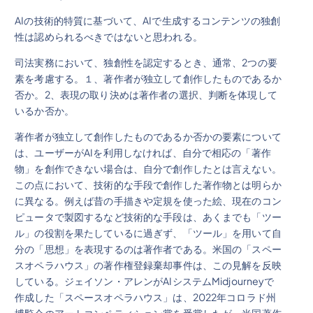
AIの技術的特質に基づいて、AIで生成するコンテンツの独創
性は認められるべきではないと思われる。
司法実務において、独創性を認定するとき、通常、2つの要
素を考慮する。１、著作者が独立して創作したものであるか
否か。2、表現の取り決めは著作者の選択、判断を体現して
いるか否か。
著作者が独立して創作したものであるか否かの要素について
は、ユーザーがAIを利用しなければ、自分で相応の「著作
物」を創作できない場合は、自分で創作したとは言えない。
この点において、技術的な手段で創作した著作物とは明らか
に異なる。例えば昔の手描きや定規を使った絵、現在のコン
ピュータで製図するなど技術的な手段は、あくまでも「ツー
ル」の役割を果たしているに過ぎず、「ツール」を用いて自
分の「思想」を表現するのは著作者である。米国の「スペー
スオペラハウス」の著作権登録棄却事件は、この見解を反映
している。ジェイソン・アレンがAIシステムMidjourneyで
作成した「スペースオペラハウス」は、2022年コロラド州