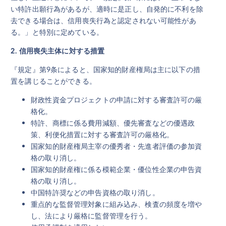
い特許出願行為があるが、適時に是正し、自発的に不利を除
去できる場合は、信用喪失行為と認定されない可能性があ
る。」と特別に定めている。
2. 信用喪失主体に対する措置
『規定』第9条によると、国家知的財産権局は主に以下の措
置を講じることができる。
財政性資金プロジェクトの申請に対する審査許可の厳
格化。
特許、商標に係る費用減額、優先審査などの優遇政
策、利便化措置に対する審査許可の厳格化。
国家知的財産権局主宰の優秀者・先進者評価の参加資
格の取り消し。
国家知的財産権に係る模範企業・優位性企業の申告資
格の取り消し。
中国特許奨などの申告資格の取り消し。
重点的な監督管理対象に組み込み、検査の頻度を増や
し、法により厳格に監督管理を行う。