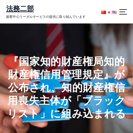
コ
法務二部
ン
テ
顧客中心リーガルサービスの提供に取り組んでいます
ン
ツ
に
ス
キ
ッ
『国家知的財産権局知的
プ
財産権信用管理規定』が
公布され、知的財産権信
用喪失主体が「ブラック
リスト」に組み込まれる