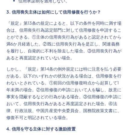
信用承諾制を適用しない。
3.
信用喪失主体は如何にして信用修復を行うか
？
『規定』第13条の規定によると、以下の条件を同時に満す場
合は、信用喪失行為認定部門に対して信用修復を申請するこ
とができる。①主体の信用喪失行為があると認定されてから
満6か月経過した。②既に信用喪失行為を是正し、関連義務
を履行し、自発的に不利を除去した場合。③信用喪失行為が
あると再度認定されていない場合。
しかし、『規定』第14条の例外規定には特に注意を払う必要
がある。以下のいずれかの状況がある場合は、信用修復を行
わないとされている。①前回の信用修復時点から起算して1
年未満の場合。②信用修復の申請において人を騙し、故意に
事実を隠蔽するなどの行為がある場合。③信用修復の申請に
おいて、信用喪失行為があると再度認定された場合。④法
律、行政法規、中国共産党中央委員会、国務院政策文書に、
修復不可と明記されている場合。
4. 信用を守る
主体に対する激励措置