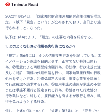
1 minute Read
2022年1月24日、『国家知的財産権局知的財産権信用管理規
定』（以下『規定』という）が公布されており、当日より施
行されることになった。
以下はＱ&Aにより、『規定』の主要な内容を紹介する。
1. どのような行為が信用喪失行為になるか
？
『規定』第6条には、6つの信用喪失行為を明記している。①
イノベーション保護を目的とせず、正常でない特許出願行
為。②悪意による商標登録出願行為。③法律、行政法規に違
反して特許、商標の代理申請を行い、国家知識産権局の行政
処分を受けた行為。④虚偽資料の提出、重要な事実を隠蔽し
て行政確認を請求する行為。⑤信用承諾の適用が承諾の不実
または承諾不履行と認定される行為。⑥処された行政処分、
行政裁決などに対して、履行能力を有するが履行を拒み、執
行を免れようとする行為。
但し、上述の①について、『規定』第7条には、「正常でな