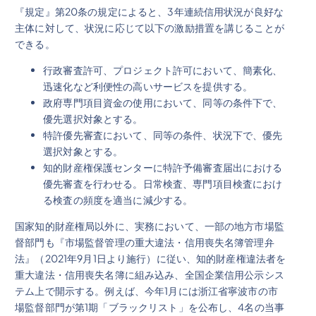
『規定』第20条の規定によると、3年連続信用状況が良好な
主体に対して、状況に応じて以下の激励措置を講じることが
できる。
行政審査許可、プロジェクト許可において、簡素化、
迅速化など利便性の高いサービスを提供する。
政府専門項目資金の使用において、同等の条件下で、
優先選択対象とする。
特許優先審査において、同等の条件、状況下で、優先
選択対象とする。
知的財産権保護センターに特許予備審査届出における
優先審査を行わせる。日常検査、専門項目検査におけ
る検査の頻度を適当に減少する。
国家知的財産権局以外に、実務において、一部の地方市場監
督部門も『市場監督管理の重大違法・信用喪失名簿管理弁
法』（2021年9月1日より施行）に従い、知的財産権違法者を
重大違法・信用喪失名簿に組み込み、全国企業信用公示シス
テム上で開示する。例えば、今年1月には浙江省寧波市の市
場監督部門が第1期「ブラックリスト」を公布し、4名の当事