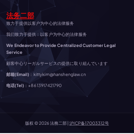
ョ
法务二部
ン
致力于提供以客户为中心的法律服务
我们致力于提供：以客户为中心的法律服务
We Endeavor to Provide Centralized Customer Legal
Service
顧客中心リーガルサービスの提供に取り組んでいます
邮箱(Email)
：kittykim@hanshenglaw.cn
电话(Tel)
：+86 13917421790
版权 © 2026 法務二部 |
沪ICP备17003312号