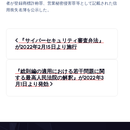
者が登録商標詐称罪、営業秘密侵害罪等として記載された信
用喪失名簿を公示した。
投
『サイバーセキュリティ審査弁法』
稿
が2022年2月15日より施行
ナ
『総則編の適用における若干問題に関
ビ
する最高人民法院の解釈』が2022年3
月1日より発効
ゲ
ー
シ