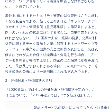
にネットワークセキュリティ審査を申告しなければならな
い。」と規定している。
海外上場に対するセキュリティ審査の監督管理はさらに厳し
くなる見込みである。新しく公布された『ネットワークデー
タセキュリティ管理条例（意見募集稿）』第13条によると、
以下のいずれかの状況に該当する場合は、自主申告を行わな
ければならない。（1）国家の安全、経済の発展、公共の利
益等に関するデータ資源を大量に保有するネットワークプラ
ットフォーム事業者が国家の安全に影響を及ぼした、又は及
ぼすおそれがある合併・組織再編・分割を行う場合。（2）
データ処理者が香港で上場し、国家の安全保障に影響を及ぼ
した、又は及ぼすおそれがある場合。この点については、今
後正式版の公布により一層明確にされる見込みである。
3、評価対象・評価情状の追加
『2020弁法』では4つの評価対象・評価情状を定めた。こ
れに基づいて、『2021弁法』では、2つを新規追加した。
製品・サービスの使用によってもたらされる重