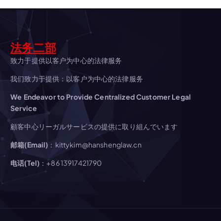
ョ
ン
法务二部
致力于提供以客户为中心的法律服务
我们致力于提供：以客户为中心的法律服务
We Endeavor to Provide Centralized Customer Legal
Service
顧客中心リーガルサービスの提供に取り組んでいます
邮箱(Email)
：kittykim@hanshenglaw.cn
电话(Tel)
：+86 13917421790