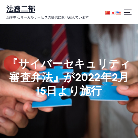
コ
法務二部
ン
テ
顧客中心リーガルサービスの提供に取り組んでいます
ン
ツ
に
ス
キ
ッ
『サイバーセキュリティ
プ
審査弁法』が2022年2月
15日より施行