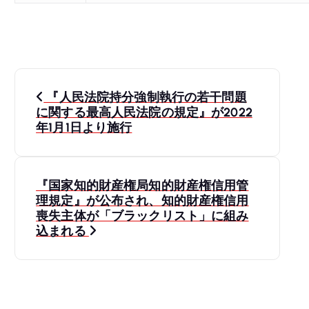
投
『人民法院持分強制執行の若干問題
稿
に関する最高人民法院の規定』が2022
年1月1日より施行
ナ
ビ
『国家知的財産権局知的財産権信用管
理規定』が公布され、知的財産権信用
ゲ
喪失主体が「ブラックリスト」に組み
込まれる
ー
シ