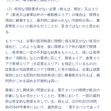
（2）特別な消防要求がない企業（例えば、商社）又はエリ
ア（製造又は倉庫以外の一般勤務エリア）の場合は、喫煙を
理由に解雇すると、裁判所に認められない可能性が高い。書
面警告ぐらいの処分を行うことが、妥当ではないかと思われ
る。
もう一つは、企業の規則制度に喫煙に係る規定がない状況の
場合だ。このような場合、仮に喫煙エリア外の場所で喫煙
し、使用者に一定の不利益な結果をもたらした、或いは使用
者が『消防法』などの要求に応じて、製造エリア、倉庫エリ
アで禁煙エリア（火花禁止エリア）を指定しているものの、
従業員が当該禁煙エリアで喫煙した等の場合は、企業は就業
規則における罰則の包括的条項に従い解雇処分を行えば、裁
判所がこれを認める可能性は高い。
最後に少し興味深い問題がある。電子タバコの喫煙が処分の
対象になるか否かということだ。実務において、一部の裁判
所は肯定的な態度を示している。例えば、(2019)京0108民
初45869号事件において、裁判所は、「電子タバコであって