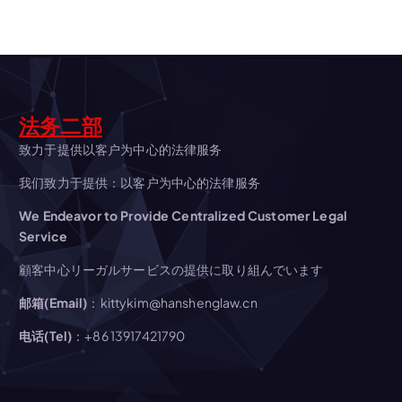
ー
シ
ョ
法务二部
ン
致力于提供以客户为中心的法律服务
我们致力于提供：以客户为中心的法律服务
We Endeavor to Provide Centralized Customer Legal
Service
顧客中心リーガルサービスの提供に取り組んでいます
邮箱(Email)
：kittykim@hanshenglaw.cn
电话(Tel)
：+86 13917421790