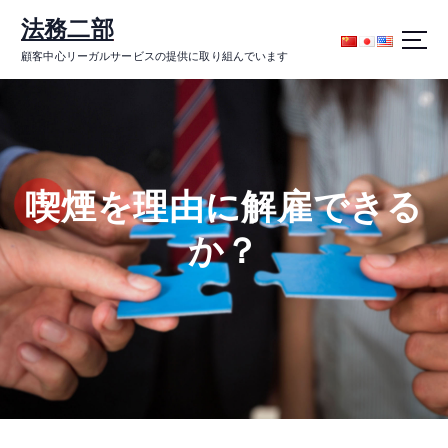
コ
法務二部
ン
テ
顧客中心リーガルサービスの提供に取り組んでいます
ン
ツ
に
ス
キ
ッ
喫煙を理由に解雇できる
プ
か？