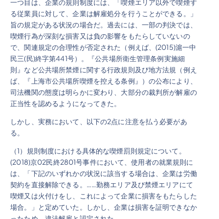
一つ目は、企業の規則制度には、「喫煙エリア以外で喫煙す
る従業員に対して、企業は解雇処分を行うことができる。」
旨の規定がある状況の場合だ。過去には、一部の判決では、
喫煙行為が深刻な損害又は負の影響をもたらしていないの
で、関連規定の合理性が否定された（例えば、(2015)滬一中
民三(民)終字第441号）。『公共場所衛生管理条例実施細
則』など公共場所禁煙に関する行政規則及び地方法規（例え
ば、『上海市公共場所喫煙を控える条例』）の公布により、
司法機関の態度は明らかに変わり、大部分の裁判所が解雇の
正当性を認めるようになってきた。
しかし、実務において、以下の2点に注意を払う必要があ
る。
（1）規則制度における具体的な喫煙罰則規定について。
(2018)京02民終2801号事件において、使用者の就業規則に
は、「下記のいずれかの状況に該当する場合は、企業は労働
契約を直接解除できる。……勤務エリア及び禁煙エリアにて
喫煙又は火付けをし、これによって企業に損害をもたらした
場合。」と定めていた。しかし、企業は損害を証明できなか
ったため、違法解雇と認定された。