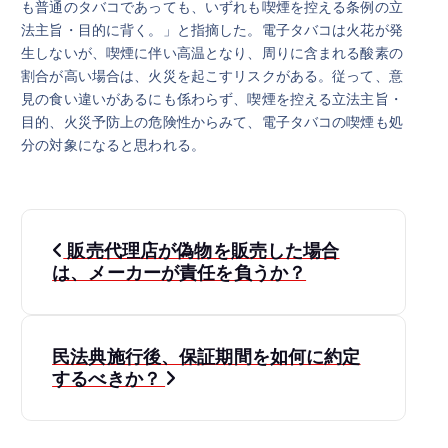
も普通のタバコであっても、いずれも喫煙を控える条例の立
法主旨・目的に背く。」と指摘した。電子タバコは火花が発
生しないが、喫煙に伴い高温となり、周りに含まれる酸素の
割合が高い場合は、火災を起こすリスクがある。従って、意
見の食い違いがあるにも係わらず、喫煙を控える立法主旨・
目的、火災予防上の危険性からみて、電子タバコの喫煙も処
分の対象になると思われる。
投
販売代理店が偽物を販売した場合
稿
は、メーカーが責任を負うか？
ナ
民法典施行後、保証期間を如何に約定
ビ
するべきか？
ゲ