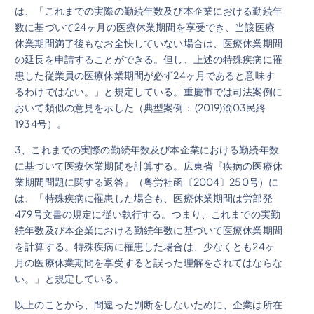
は、「これまでの実際の勤続年数及び本企業における勤続年
数に基づいて24ヶ月の医療休業期間を享受でき、当該医療
休業期間満了後もなお全快していない場合は、医療休業期間
の延長を申請することができる。但し、上述の特殊疾病に罹
患した従業員の医療休業期間が必ず24ヶ月であると意味す
るわけではない。」と規定している。重慶市では司法案例に
おいて類似の意見を示した（典型案例： (2019)渝03民終
1934号）。
3、これまでの実際の勤続年数及び本企業における勤続年数
に基づいて医療休業期間を計算する。広東省『疾病の医療休
業期間問題に関する返答』（粤労社函〔2004〕250号）に
は、「特殊疾病に罹患した場合も、医療休業期間は労部発
479号文書の規定に従い執行する。つまり、これまでの実勤
続年数及び本企業における勤続年数に基づいて医療休業期間
を計算する。特殊疾病に罹患した場合は、少なくとも24ヶ
月の医療休業期間を享受すると誤った理解をされてはならな
い。」と規定している。
以上のことから、間違った判断をしないために、企業は所在