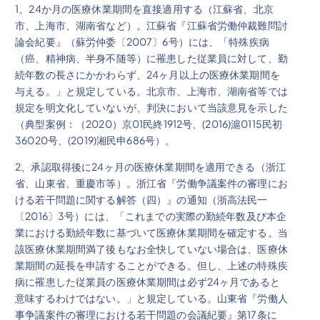
1、24か月の医療休業期間を直接適用する（江蘇省、北京
市、上海市、湖南省など）。江蘇省『江蘇省労働仲裁難問討
論会紀要』（蘇労仲委〔2007〕6号）には、「特殊疾病
（癌、精神病、半身不随等）に罹患した従業員に対して、勤
続年数の長さにかかわらず、24ヶ月以上の医療休業期間を
与える。」と規定している。北京市、上海市、湖南省等では
規定を明文化していないが、判決において当該意見を示した
（典型案例：（2020）京01民終1912号、(2016)滬0115民初
36020号、(2019)湘民申686号）。
2、承認取得後に24ヶ月の医療休業期間を適用できる（浙江
省、山東省、重慶市等）。浙江省『労働争議案件の審理にお
ける若干問題に関する解答（四）』の通知（浙高法民一
〔2016〕3号）には、「これまでの実際の勤続年数及び本企
業における勤続年数に基づいて医療休業期間を確定する。当
該医療休業期間満了後もなお全快していない場合は、医療休
業期間の延長を申請することができる。但し、上述の特殊疾
病に罹患した従業員の医療休業期間は必ず24ヶ月であると
意味するわけではない。」と規定している。山東省『労働人
事争議案件の審理における若干問題の会議紀要』第17条に