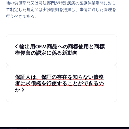
地の労働部門又は司法部門が特殊疾病の医療休業期間に対し
て制定した規定又は実務規則を把握し、事情に適した管理を
行うべきである。
投
輸出用OEM商品への商標使用と商標
稿
権侵害の認定に係る新動向
ナ
保証人は、保証の存在を知らない債務
ビ
者に求償権を行使することができるの
か
ゲ
ー
シ