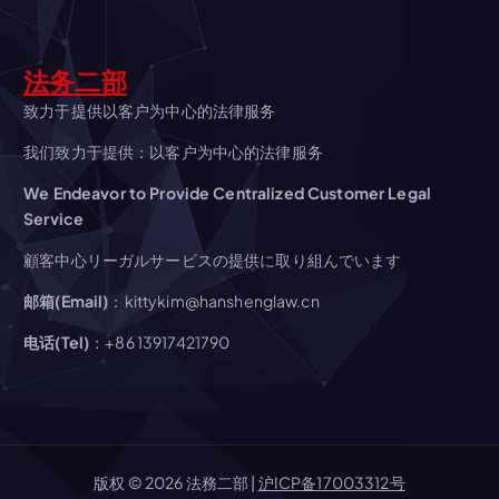
ョ
法务二部
ン
致力于提供以客户为中心的法律服务
我们致力于提供：以客户为中心的法律服务
We Endeavor to Provide Centralized Customer Legal
Service
顧客中心リーガルサービスの提供に取り組んでいます
邮箱(Email)
：kittykim@hanshenglaw.cn
电话(Tel)
：+86 13917421790
版权 © 2026 法務二部 |
沪ICP备17003312号