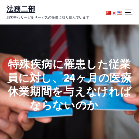
コ
法務二部
ン
テ
顧客中心リーガルサービスの提供に取り組んでいます
ン
ツ
に
ス
キ
ッ
特殊疾病に罹患した従業
プ
員に対し、24ヶ月の医療
休業期間を与えなければ
ならないのか