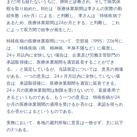
まだ1年も経たないうちに、肺癌と診断され、そして病気休
暇を取り始めた。B社は「医療休業期間は李さんの実際の勤
続年数（6か月）による」と判断し、李さんは「特殊疾病で
あるため、医療休業期間は24か月とする」と判断し、これ
によって双方間で紛争が発生した。
特殊疾病の医療休業期間について、労部発〔1995〕236号に
は、「特殊疾病（癌、精神病、半身不随など）に罹患し、
24ヶ月以内に全快しない場合は、企業及び労働主管部門の
承認取得後に、医療休業期間を適宜延長することができ
る。」と規定しているが、当該規定については、意見の相違
がある。一つの意見は、24ヶ月月以内に全快していない場
合は、承認取得後に、医療休業期間を適宜に延長できる。
24ヶ月の医療休業期間は制限を受けないので、直接適用で
きるというものである。もう一つの意見は、特殊疾病が24
か月の医療休業期間の適用を受けるか否かは、承認を得られ
るか否かによるというものである。
実務において、各地の裁判所毎に意見は一致せず、主に以下
の3つある。