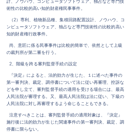
計、ノウハウ、コンピュータソフトウェア、独占など専門技
術性の比較的高い知的財産権民事事件。
（2）専利、植物新品種、集積回路配置設計、ノウハウ、コ
ンピュータソフトウェア、独占など専門技術性の比較的高い
知的財産権行政事件。
尚、意匠に係る民事事件は比較的簡単で、依然として上級
の裁判所が第二審を行う。
2、階級を跨る審判監督手続の設定
『決定』によると、法的効力が生じた、１に述べた事件の
第一審判決、裁定、調停書について法に従い再審理、控訴な
どを申し立て、審判監督手続の適用を受ける場合には、最高
人民法院が審理する。又、最高人民法院は法に従い、下級の
人民法院に対し再審理するよう命じることもできる。
注意すべきことは、審判監督手続の適用対象は、『決定』
施行後に法的効力が生じた関連事件の第一審判決、裁定、調
停書に限らない。