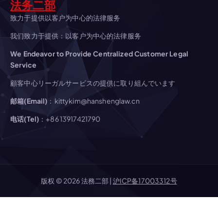
ン
法务二部
致力于提供以客户为中心的法律服务
我们致力于提供：以客户为中心的法律服务
We Endeavor to Provide Centralized Customer Legal
Service
顧客中心リーガルサービスの提供に取り組んでいます
邮箱(Email)
：kittykim@hanshenglaw.cn
电话(Tel)
：+86 13917421790
版权 © 2026 法務二部 |
沪ICP备17003312号