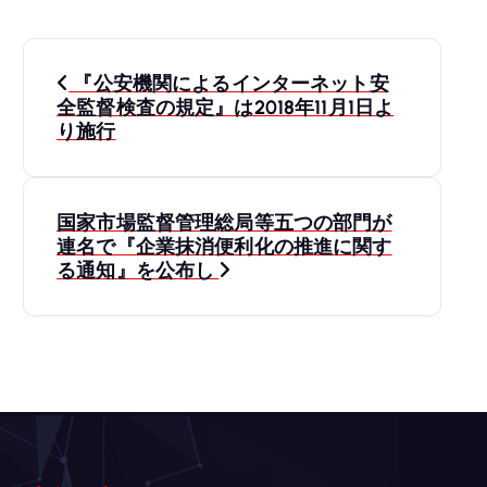
投
『公安機関によるインターネット安
稿
全監督検査の規定』は2018年11月1日よ
り施行
ナ
ビ
国家市場監督管理総局等五つの部門が
連名で『企業抹消便利化の推進に関す
ゲ
る通知』を公布し
ー
シ
ョ