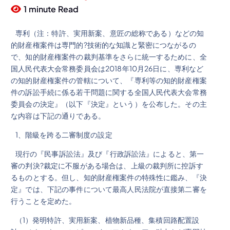
1 minute Read
専利（注：特許、実用新案、意匠の総称である）などの知
的財産権案件は専門的?技術的な知識と緊密につながるの
で、知的財産権案件の裁判基準をさらに統一するために、全
国人民代表大会常務委員会は2018年10月26日に、専利など
の知的財産権案件の管轄について、『専利等の知的財産権案
件の訴訟手続に係る若干問題に関する全国人民代表大会常務
委員会の決定』（以下『決定』という）を公布した。その主
な内容は下記の通りである。
1、階級を跨る二審制度の設定
現行の『民事訴訟法』及び『行政訴訟法』によると、第一
審の判決?裁定に不服がある場合は、上級の裁判所に控訴す
るものとする。但し、知的財産権案件の特殊性に鑑み、『決
定』では、下記の事件について最高人民法院が直接第二審を
行うことを定めた。
（1）発明特許、実用新案、植物新品種、集積回路配置設