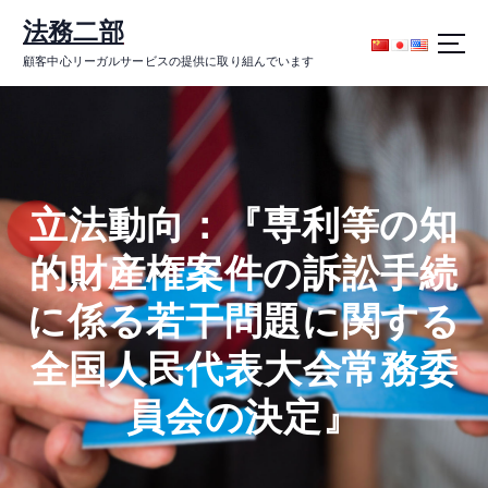
コ
法務二部
ン
テ
顧客中心リーガルサービスの提供に取り組んでいます
ン
ツ
に
ス
キ
ッ
立法動向：『専利等の知
プ
的財産権案件の訴訟手続
に係る若干問題に関する
全国人民代表大会常務委
員会の決定』