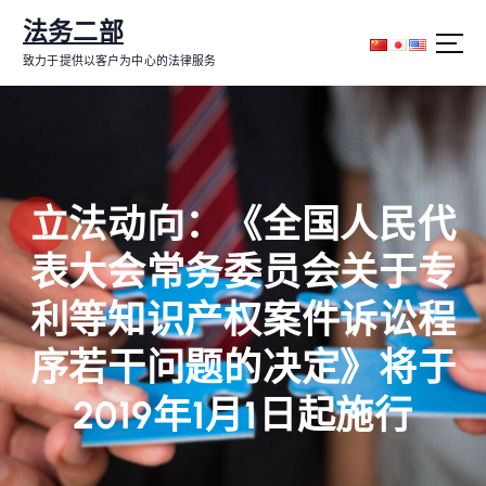
跳
法务二部
转
到
致力于提供以客户为中心的法律服务
内
容
立法动向：《全国人民代
表大会常务委员会关于专
利等知识产权案件诉讼程
序若干问题的决定》将于
2019年1月1日起施行