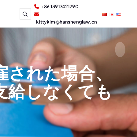
+86 13917421790
kittykim@hanshenglaw.cn
雇された場合、
支給しなくても