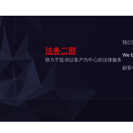
ゲ
ー
シ
我们
法务二部
We E
ョ
致力于提供以客户为中心的法律服务
顧客
ン