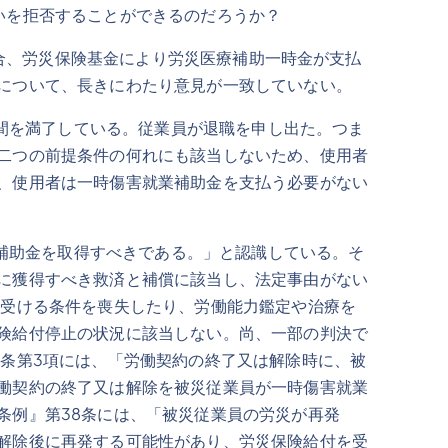
いを拒否することができるのだろうか？
合、労災保険基金により労災医療補助一時金が支払
について、長きにわたり意見が一致していない。
間を満了している。従業員が退職を申し出た。つま
二つの前提条件の何れにも該当しないため、使用者
、使用者は一時傷害就業補助金を支払う必要がない
補助金を取得すべきである。」と認識している。そ
に獲得すべき救済と補償に該当し、法定事由がない
を受ける条件を喪失したり、労働能力鑑定や治療を
険給付停止の状況に該当しない。尚、一部の判決で
条第3項には、「労働契約の終了又は解除時に、被
働契約の終了又は解除を被災従業員が一時傷害就業
条例』第38条には、「被災従業員の労災が再発
解除後に再発する可能性があり、労災保険給付を受