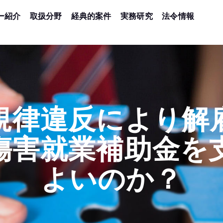
ー紹介
取扱分野
経典的案件
実務研究
法令情報
規律違反により解
傷害就業補助金を
よいのか？