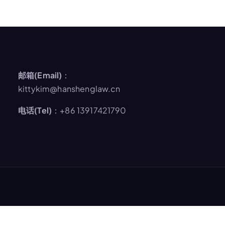
邮箱(Email)
：
kittykim@hanshenglaw.cn
电话(Tel)
：+86 13917421790