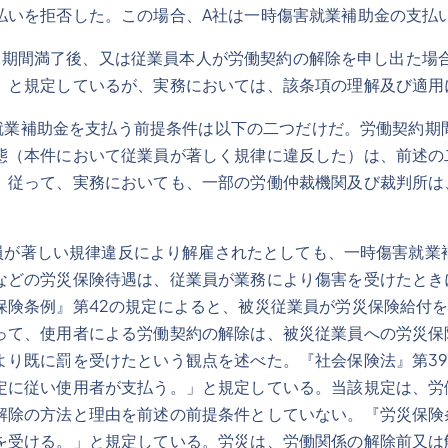
払いを拒否した。この場合、A社は一時傷害就業補助金の支払
約期間満了後、又は従業員本人が労働契約の解除を申し出た場
」と規定しているが、実務においては、該条項の理解及び適用
業補助金を支払う前提条件は以下の二つだけだ。労働契約期
態（本件において従業員が著しく規律に違反した）は、前述の
。従って、実務においても、一部の労働仲裁機関及び裁判所は
が著しい規律違反により解雇されたとしても、一時傷害就業
などの労災保険待遇は、従業員が業務により傷害を受けたとき
保険条例』第42の規定によると、被災従業員が労災保険給付
って、使用者による労働契約の解除は、被災従業員への労災保
より既に罰を受けたという観点を述べた。『社会保険法』第39
定に従い使用者が支払う。」と規定している。当該規定は、労
解除の方法と理由を前述の前提条件としていない。『労災保険
を受ける。」と規定している。労災は、労働関係の解除前又は