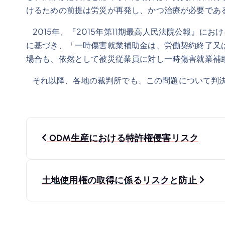
けるための前提は労災が再発し、かつ治療が必要であ
2015年、『2015年第11期最高人民法院公報』
に基づき、「一時傷害就業補助金は、労働契約終了又
場合も、依然として被災従業員に対し一時傷害就業補
それ以降、各地の裁判所でも、この問題について判決
投
ODM生産における特許権侵害リスク
稿
ナ
土地使用権の取得に係るリスクと防止
ビ