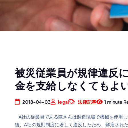
被災従業員が規律違反
金を支給しなくてもよ
2018-04-03
legal
法律記事
1 minute R
A社の従業員である陳さんは製造現場で機械を使用し
後、A社の規則制度に著しく違反したため、解雇され