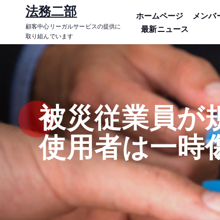
コ
法務二部
ホームページ
メンバ
ン
顧客中心リーガルサービスの提供に
最新ニュース
テ
取り組んでいます
ン
ツ
に
ス
キ
被災従業員が
ッ
プ
使用者は一時