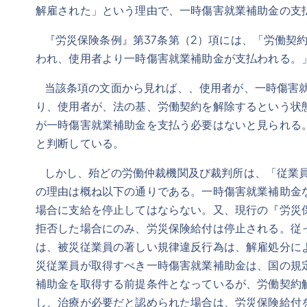
解雇された」という理由で、一時傷害就業補助金の支
『労災保険条例』第37条第（2）項には、「労働契
われ、使用者より一時傷害就業補助金が支払われる。
当該条項の文面から見れば、、使用者が、一時傷害就
り、使用者が、法の基、労働契約を解除するという状
が一時傷害就業補助金を支払う必要はないと見られる
と判断している。
しかし、殆どの労働仲裁機関及び裁判所は、「従業員
の理由は概ね以下の通りである。一時傷害就業補助金
場合に支給を停止してはならない。又、現行の『労災
拒否した場合にのみ、労災保険給付は停止される。従
は、被災従業員の著しい規律違反行為は、解雇処分に
災従業員が取得すべき一時傷害就業補助金は、国の規
補助金を取得する前提条件となっているが、労働契約
し、治療が必要だと認められた場合は、労災保険給付