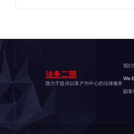
ナ
ビ
ゲ
ー
シ
我们
法务二部
We E
ョ
致力于提供以客户为中心的法律服务
顧客
ン