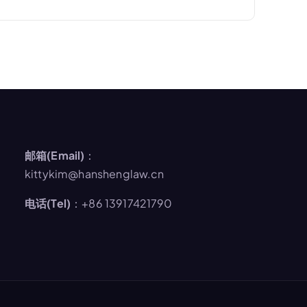
邮箱(Email)
：
kittykim@hanshenglaw.cn
电话(Tel)
：+86 13917421790