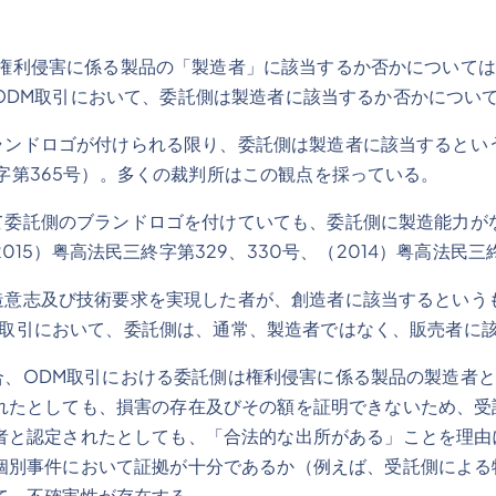
権利侵害に係る製品の「製造者」に該当するか否かについては
ODM取引において、委託側は製造者に該当するか否かについ
ドロゴが付けられる限り、委託側は製造者に該当するというも
三終字第365号）。多くの裁判所はこの観点を採っている。
委託側のブランドロゴを付けていても、委託側に製造能力が
5）粤高法民三終字第329、330号、（2014）粤高法民三終
意志及び技術要求を実現した者が、創造者に該当するというもの
ODM取引において、委託側は、通常、製造者ではなく、販売者に
、ODM取引における委託側は権利侵害に係る製品の製造者と
れたとしても、損害の存在及びその額を証明できないため、受
者と認定されたとしても、「合法的な出所がある」ことを理由
個別事件において証拠が十分であるか（例えば、受託側による
て、不確実性が存在する。