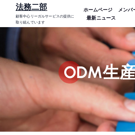
コ
法務二部
ホームページ
メンバ
ン
顧客中心リーガルサービスの提供に
最新ニュース
テ
取り組んでいます
ン
ツ
に
ス
キ
ODM生
ッ
プ