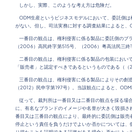
しかし、実際、このような考え方は危険だ。
ODM生産というビジネスモデルにおいて、委託側は
がない。但し、司法実務に対する調査結果によると、
一番目の観点は、権利侵害に係る製品に委託側のブラン
（2006）高民終字第515号、（2006）粤高法民
二番目の観点は、権利侵害に係る製品の包装において
「販売者」と認定すべきであるというものである（（201
三番目の観点は、権利侵害に係る製品によりその創造
（2012）民申字第197号）。当該観点によると、
従って、裁判所は一番目又は二番目の観点を採る場合
に、有名なブランドのイメージや名誉が大きく毀損さ
番目又は三番目の観点により、最終的に委託側は販売
停止という責任を負うだけでよいか否かについては、
り得たことを証明できる証拠がある場合）否かによっ