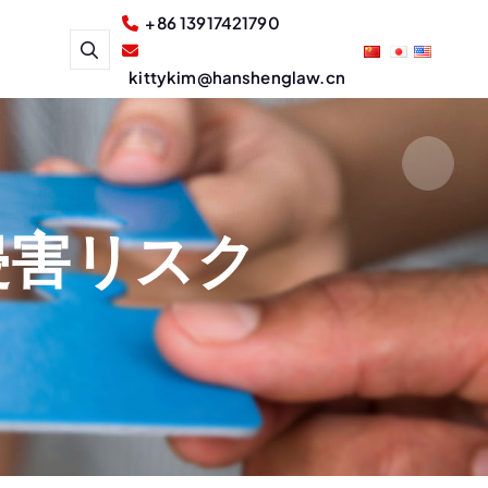
+86 13917421790
kittykim@hanshenglaw.cn
侵害リスク