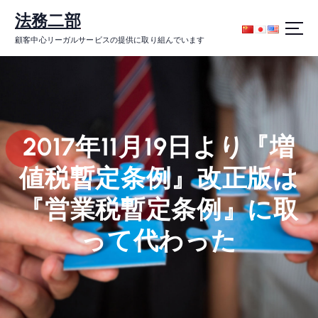
コ
法務二部
ン
テ
顧客中心リーガルサービスの提供に取り組んでいます
ン
ツ
に
ス
キ
ッ
2017年11月19日より『増
プ
値税暫定条例』改正版は
『営業税暫定条例』に取
って代わった