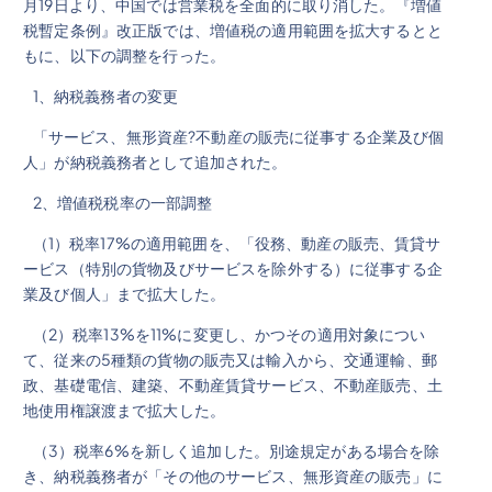
月19日より、中国では営業税を全面的に取り消した。『増値
税暫定条例』改正版では、増値税の適用範囲を拡大するとと
もに、以下の調整を行った。
1、納税義務者の変更
「サービス、無形資産?不動産の販売に従事する企業及び個
人」が納税義務者として追加された。
2、増値税税率の一部調整
（1）税率17%の適用範囲を、「役務、動産の販売、賃貸サ
ービス（特別の貨物及びサービスを除外する）に従事する企
業及び個人」まで拡大した。
（2）税率13%を11%に変更し、かつその適用対象につい
て、従来の5種類の貨物の販売又は輸入から、交通運輸、郵
政、基礎電信、建築、不動産賃貸サービス、不動産販売、土
地使用権譲渡まで拡大した。
（3）税率6%を新しく追加した。別途規定がある場合を除
き、納税義務者が「その他のサービス、無形資産の販売」に