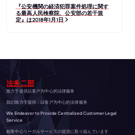
『公安機関の経済犯罪案件処理に関す
ビ
る最高人民検察院、公安部の若干規
定』は2018年1月1日
ゲ
ー
シ
ョ
法务二部
ン
致力于提供以客户为中心的法律服务
我们致力于提供：以客户为中心的法律服务
We Endeavor to Provide Centralized Customer Legal
Service
顧客中心リーガルサービスの提供に取り組んでいます