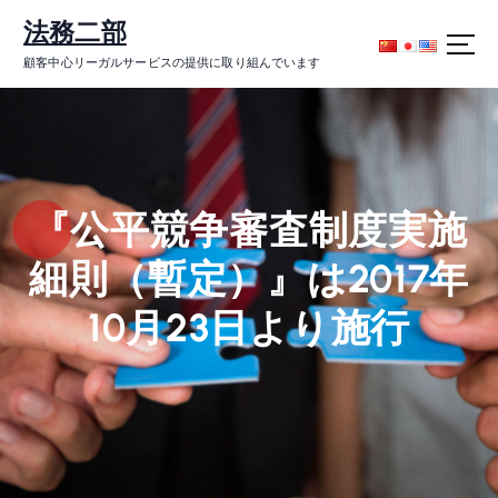
コ
法務二部
ン
テ
顧客中心リーガルサービスの提供に取り組んでいます
ン
ツ
に
ス
キ
ッ
『公平競争審査制度実施
プ
細則（暫定）』は2017年
10月23日より施行