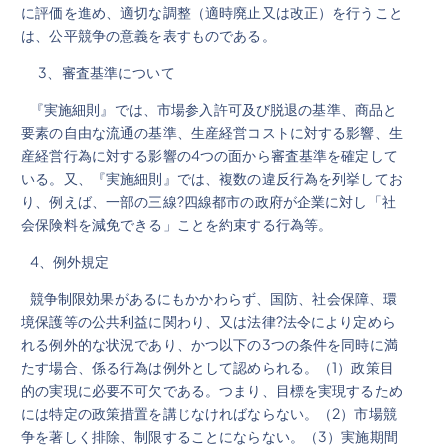
に評価を進め、適切な調整（適時廃止又は改正）を行うこと
は、公平競争の意義を表すものである。
3、審査基準について
『実施細則』では、市場参入許可及び脱退の基準、商品と
要素の自由な流通の基準、生産経営コストに対する影響、生
産経営行為に対する影響の4つの面から審査基準を確定して
いる。又、『実施細則』では、複数の違反行為を列挙してお
り、例えば、一部の三線?四線都市の政府が企業に対し「社
会保険料を減免できる」ことを約束する行為等。
4、例外規定
競争制限効果があるにもかかわらず、国防、社会保障、環
境保護等の公共利益に関わり、又は法律?法令により定めら
れる例外的な状況であり、かつ以下の3つの条件を同時に満
たす場合、係る行為は例外として認められる。（1）政策目
的の実現に必要不可欠である。つまり、目標を実現するため
には特定の政策措置を講じなければならない。（2）市場競
争を著しく排除、制限することにならない。（3）実施期間