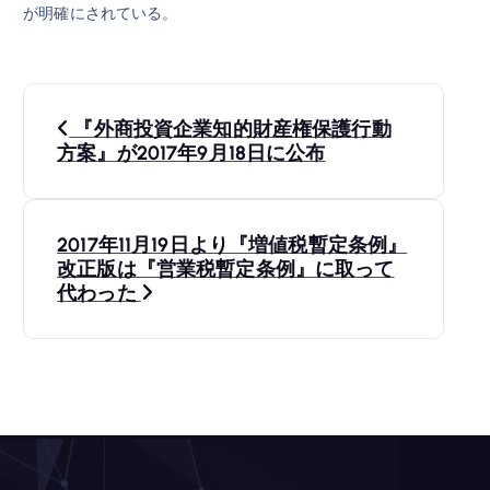
が明確にされている。
投
『外商投資企業知的財産権保護行動
稿
方案』が2017年9月18日に公布
ナ
2017年11月19日より『増値税暫定条例』
ビ
改正版は『営業税暫定条例』に取って
代わった
ゲ
ー
シ
ョ