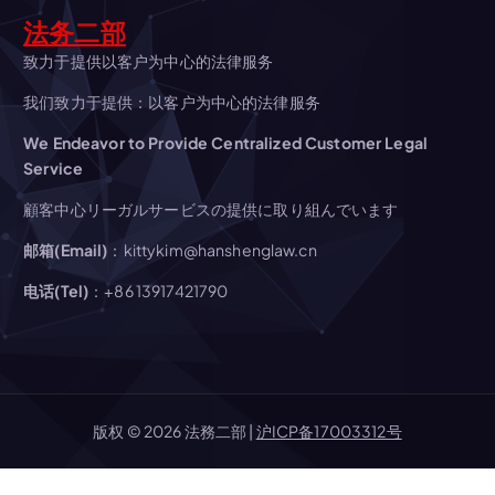
法务二部
ン
致力于提供以客户为中心的法律服务
我们致力于提供：以客户为中心的法律服务
We Endeavor to Provide Centralized Customer Legal
Service
顧客中心リーガルサービスの提供に取り組んでいます
邮箱(Email)
：kittykim@hanshenglaw.cn
电话(Tel)
：+86 13917421790
版权 © 2026 法務二部 |
沪ICP备17003312号