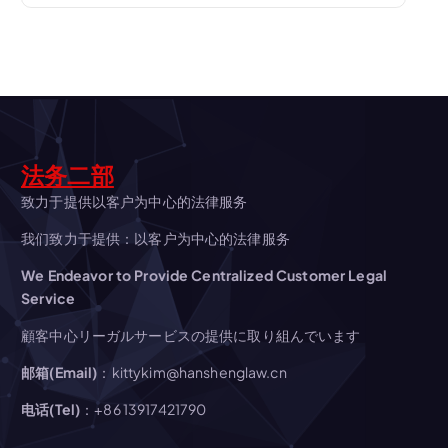
ゲ
ー
シ
ョ
法务二部
ン
致力于提供以客户为中心的法律服务
我们致力于提供：以客户为中心的法律服务
We Endeavor to Provide Centralized Customer Legal
Service
顧客中心リーガルサービスの提供に取り組んでいます
邮箱(Email)
：kittykim@hanshenglaw.cn
电话(Tel)
：+86 13917421790