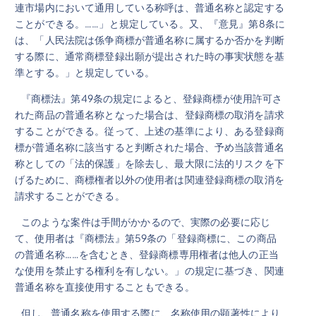
連市場内において通用している称呼は、普通名称と認定する
ことができる。……」と規定している。又、『意見』第8条に
は、「人民法院は係争商標が普通名称に属するか否かを判断
する際に、通常商標登録出願が提出された時の事実状態を基
準とする。」と規定している。
『商標法』第49条の規定によると、登録商標が使用許可さ
れた商品の普通名称となった場合は、登録商標の取消を請求
することができる。従って、上述の基準により、ある登録商
標が普通名称に該当すると判断された場合、予め当該普通名
称としての「法的保護」を除去し、最大限に法的リスクを下
げるために、商標権者以外の使用者は関連登録商標の取消を
請求することができる。
このような案件は手間がかかるので、実際の必要に応じ
て、使用者は『商標法』第59条の「登録商標に、この商品
の普通名称……を含むとき、登録商標専用権者は他人の正当
な使用を禁止する権利を有しない。」の規定に基づき、関連
普通名称を直接使用することもできる。
但し、普通名称を使用する際に、名称使用の顕著性により