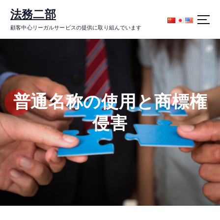
コ
法務二部
ン
テ
顧客中心リーガルサービスの提供に取り組んでいます
ン
ツ
に
ス
キ
ッ
普通名称の使用と商標権
プ
侵害