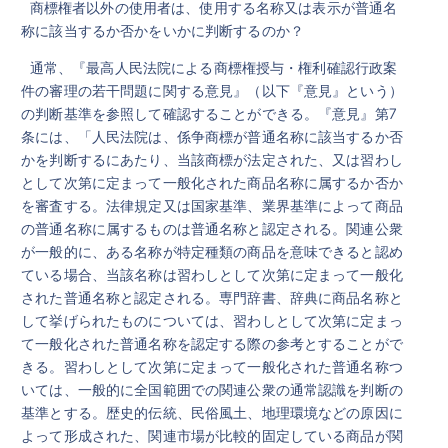
商標権者以外の使用者は、使用する名称又は表示が普通名
称に該当するか否かをいかに判断するのか？
通常、『最高人民法院による商標権授与・権利確認行政案
件の審理の若干問題に関する意見』（以下『意見』という）
の判断基準を参照して確認することができる。『意見』第7
条には、「人民法院は、係争商標が普通名称に該当するか否
かを判断するにあたり、当該商標が法定された、又は習わし
として次第に定まって一般化された商品名称に属するか否か
を審査する。法律規定又は国家基準、業界基準によって商品
の普通名称に属するものは普通名称と認定される。関連公衆
が一般的に、ある名称が特定種類の商品を意味できると認め
ている場合、当該名称は習わしとして次第に定まって一般化
された普通名称と認定される。専門辞書、辞典に商品名称と
して挙げられたものについては、習わしとして次第に定まっ
て一般化された普通名称を認定する際の参考とすることがで
きる。習わしとして次第に定まって一般化された普通名称つ
いては、一般的に全国範囲での関連公衆の通常認識を判断の
基準とする。歴史的伝統、民俗風土、地理環境などの原因に
よって形成された、関連市場が比較的固定している商品が関