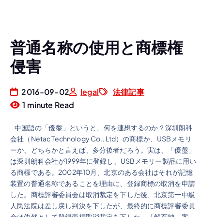
普通名称の使用と商標権
侵害
2016-09-02
legal
法律記事
1 minute Read
中国語の「優盤」というと、何を連想するのか？深圳朗科
会社（Netac Technology Co., Ltd）の商標か、USBメモリ
ーか、どちらかと言えば、多分後者だろう。実は、「優盤」
は深圳朗科会社が1999年に登録し、USBメモリー製品に用い
る商標である。2002年10月、北京のある会社はそれが記憶
装置の普通名称であることを理由に、登録商標の取消を申請
した。商標評審委員会は取消裁定を下した後、北京第一中級
人民法院は差し戻し判決を下したが、最終的に商標評審委員
会は依然として登録商標取消裁定を下した。「解百納」案