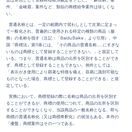
件、「金峻眉」案件など、類似の商標紛争案件は珍しくな
い。
普通名称とは、一定の範囲内で習わしとして次第に定まっ
て一般化され、普遍的に使用される特定の種類の商品（服
務）の名称を指す（注記：「Baidu Baike」より引用）。中
国『商標法』第11条には、「その商品の普通名称……にすぎな
いものは商標として登録することができない。」と規定して
いる。つまり、普通名称は商品の出所を区別することができ
ず、商標として登録することもできない。例外としては、
「表示がき使用により顕著な特徴を備え、容易に識別可能な
ものとなった場合、商標として登録することができる」と規
定している。
実務において、商標登録の際に名称は商品の出所を区別す
ることができるが、商標の使用につれて、商品の出所を区別
することができなくなり、当該商品の一般名称となる、即ち
商標の普通名称化（又は商標希釈化）の状況もある。本件の
「優盤」商標案件はその一つである。