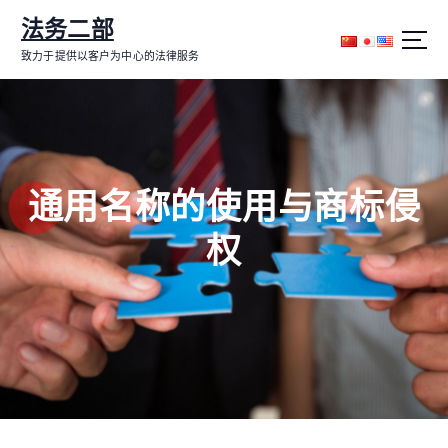
跳
法务二部
转
到
致力于提供以客户为中心的法律服务
内
容
通用名称的使用与商标侵
权