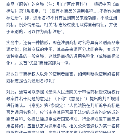
商品（服务）的名称（注：引自“百度百科”）。根据中国《商
标法》第11条规定，“(一)仅有本商品的通用名称……不得作为商
标注册”。即，通用名称不具有区别商品来源功能，不能注册
商标。例外情形是，相关“标志经过使用取得显著特征，并便
于识别的，可以作为商标注册”。
实务中，还有一种情形，即在注册商标时名称具有区别商品来
源功能，随着商标的使用，其商品来源区分功能丧失，变成了
该种商品的一般名称，这就是商标的通用名称化（或称商标淡
化）。文首“优盘”商标案即为一例。
那么对于商标权人以外的使用者而言，如何判断拟使用的名称
或标志是否为通用名称呢？
对此，通常可以参照《最高人民法院关于审理商标授权确权行
政案件若干问题的意见》（下称“《意见》”）提出的判断规则
进行确认。《意见》第7条规定：“人民法院在判断诉争商标是
否为通用名称时，应当审查其是否属于法定的或者约定俗成的
商品名称。依据法律规定或者国家标准、行业标准属于商品通
用名称的，应当认定为通用名称。相关公众普遍认为某一名称
能够指代一类商品的，应当认定该名称为约定俗成的通用名