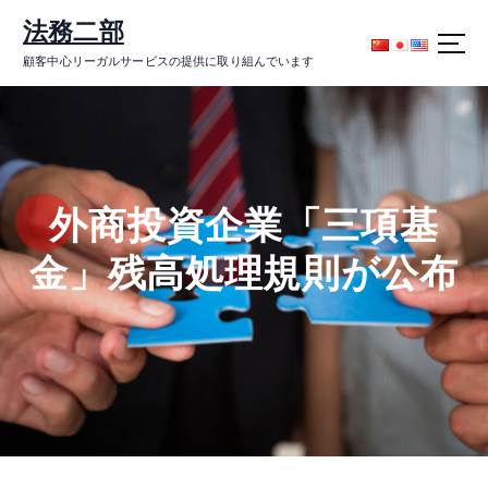
コ
法務二部
ン
テ
顧客中心リーガルサービスの提供に取り組んでいます
ン
ツ
に
ス
キ
ッ
外商投資企業「三項基
プ
金」残高処理規則が公布