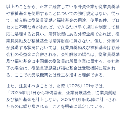
以上のことから、正常に経営している外資企業が従業員奨励
や福祉基金を使用することについての強行規定はない。従っ
て、積立時に従業員奨励と福祉基金の用途、使用条件、プロ
セスに不明な点があれば、できるだけ早く規則を制定して相
応に処理すると良い。清算段階にある外資企業であれば、従
業員奨励及び福祉基金は清算財産に属さない。但し、外国側
が脱退する状況においては、従業員奨励及び福祉基金は存続
会社の公益金に合併される。会社解散の場合は、従業員奨励
及び福祉基金は中国側の従業員の所属企業に属する。会社終
了の場合は、従業員奨励及び福祉基金は受取機関に渡され
る。ここでの受取機関とは株主を指すと理解できる。
また、注意すべきことは、財資〔2025〕101号では、
「2025年1月1日から準備基金、企業発展基金、従業員奨励
及び福祉基金を計上しない。2025年1月1日以降に計上され
たものは繰り戻される」ことを明確に規定している。