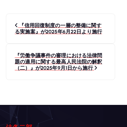
投
『信用回復制度の一層の整備に関す
稿
る実施案』が2025年6月22日より施行
ナ
『労働争議事件の審理における法律問
ビ
題の適用に関する最高人民法院の解釈
（二）』が2025年9月1日から施行
ゲ
ー
シ
ョ