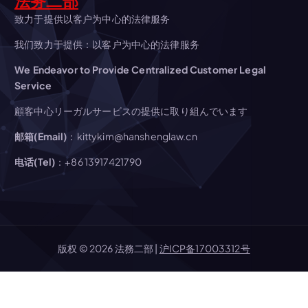
法务二部
ン
致力于提供以客户为中心的法律服务
我们致力于提供：以客户为中心的法律服务
We Endeavor to Provide Centralized Customer Legal
Service
顧客中心リーガルサービスの提供に取り組んでいます
邮箱(Email)
：kittykim@hanshenglaw.cn
电话(Tel)
：+86 13917421790
版权 © 2026 法務二部 |
沪ICP备17003312号