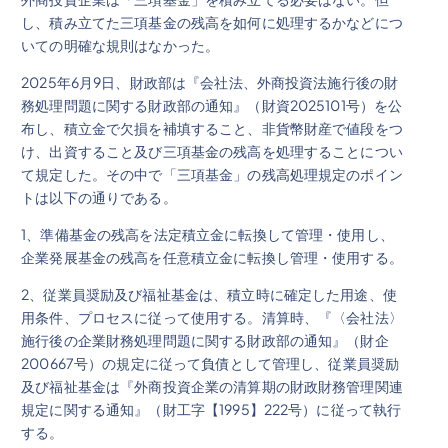
し、積み立てた三項基金の残高を如何に処理するかなどにつ
いての明確な規則はなかった。
2025年6月9日、財政部は『会社法、外商投資法施行後の財
務処理問題に関する財政部の通知』（財資2025101号）を公
布し、積立金で欠損を補填すること、非貨幣財産で値段をつ
け、出資すること及び三項基金の残高を処理することについ
て規定した。その中で「三項基金」の残高処理規定のポイン
トは以下の通りである。
1、準備基金の残高を法定積立金に転換して管理・使用し、
企業発展基金の残高を任意積立金に転換し管理・使用する。
2、従業員奨励及び福祉基金は、積立時に確定した用途、使
用条件、プロセスに従って使用する。清算時、『〈会社法〉
施行後の企業財務処理問題に関する財政部の通知』（財企
200667号）の規定に従って負債として管理し、従業員奨励
及び福祉基金は『外商投資企業の清算期の財政財務管理関連
規定に関する通知』（財工字【1995】222号）に従って執行
する。