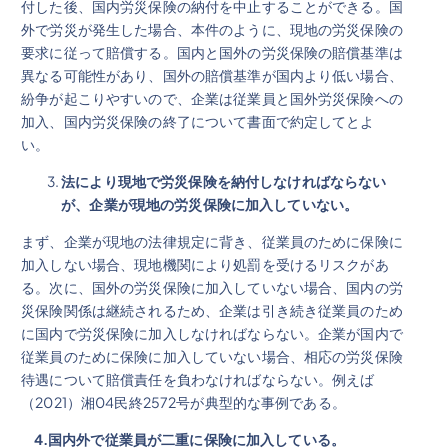
付した後、国内労災保険の納付を中止することができる。国
外で労災が発生した場合、本件のように、現地の労災保険の
要求に従って賠償する。国内と国外の労災保険の賠償基準は
異なる可能性があり、国外の賠償基準が国内より低い場合、
紛争が起こりやすいので、企業は従業員と国外労災保険への
加入、国内労災保険の終了について書面で約定してとよ
い。
法により現地で労災保険を納付しなければならない
が、企業が現地の労災保険に加入していない
。
まず、企業が現地の法律規定に背き、従業員のために保険に
加入しない場合、現地機関により処罰を受けるリスクがあ
る。次に、国外の労災保険に加入していない場合、国内の労
災保険関係は継続されるため、企業は引き続き従業員のため
に国内で労災保険に加入しなければならない。企業が国内で
従業員のために保険に加入していない場合、相応の労災保険
待遇について賠償責任を負わなければならない。例えば
（2021）湘04民終2572号が典型的な事例である。
4.
国内外で従業員が二重に保険に加入している。