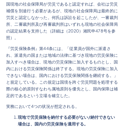
国現地の社会保障局が労災であると認定すれば、会社は労災
補償を別途行う必要があるが、現地の社会保障局は最終的に
労災と認定しなかった。何氏は訴訟を起こしたが、一審裁判
所、二審裁判所及び再審裁判所はいずれも現地の社会保障局
の認定結果を支持した（詳細は（2020）湘民申478号を参
照）。
『労災保険条例』第44条には、「従業員が国外に派遣さ
れ、派遣先の国または地域の法律に基づき現地の労災保険に
加入すべき場合は、現地の労災保険に加入するものとし、国
内における労災保険関係は終了する。現地の労災保険に加入
できない場合は、国内における労災保険関係を継続する。」
と規定している。この規定は国境を跨ぐ労災問題を処理する
際の核心的原則すなわち属地原則を優先とし、国内保障は補
足的であるという立場を確立した。
実務において4つの状況が想定される。
現地で労災保険を納付する必要がない
/
納付できない
場合は、国内の労災保険を適用する
。