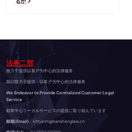
ビ
るか
ゲ
ー
シ
ョ
法务二部
ン
致力于提供以客户为中心的法律服务
我们致力于提供：以客户为中心的法律服务
We Endeavor to Provide Centralized Customer Legal
Service
顧客中心リーガルサービスの提供に取り組んでいます
邮箱(Email)
：kittykim@hanshenglaw.cn
电话(Tel)
：+86 13917421790