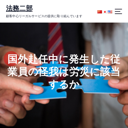
コ
法務二部
ン
テ
顧客中心リーガルサービスの提供に取り組んでいます
ン
ツ
に
ス
キ
ッ
国外赴任中に発生した従
プ
業員の怪我は労災に該当
するか