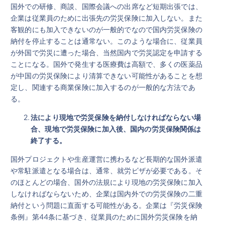
国外での研修、商談、国際会議への出席など短期出張では、
企業は従業員のために出張先の労災保険に加入しない。また
客観的にも加入できないのが一般的でなので国内労災保険の
納付を停止することは通常ない。このような場合に、従業員
が外国で労災に遭った場合、当然国内で労災認定を申請する
ことになる。国外で発生する医療費は高額で、多くの医薬品
が中国の労災保険により清算できない可能性があることを想
定し、関連する商業保険に加入するのが一般的な方法であ
る。
法により現地で労災保険を納付しなければならない場
合、現地で労災保険に加入後、国内の労災保険関係は
終了する
。
国外プロジェクトや生産運営に携わるなど長期的な国外派遣
や常駐派遣となる場合は、通常、就労ビザが必要である。そ
のほとんどの場合、国外の法規により現地の労災保険に加入
しなければならないため、企業は国内外での労災保険の二重
納付という問題に直面する可能性がある。企業は『労災保険
条例』第44条に基づき、従業員のために国外労災保険を納