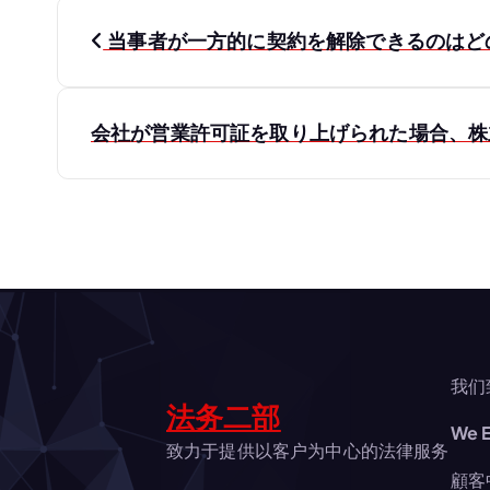
投
当事者が一方的に契約を解除できるのはど
稿
ナ
会社が営業許可証を取り上げられた場合、
ビ
ゲ
ー
シ
我们
法务二部
We E
ョ
致力于提供以客户为中心的法律服务
顧客