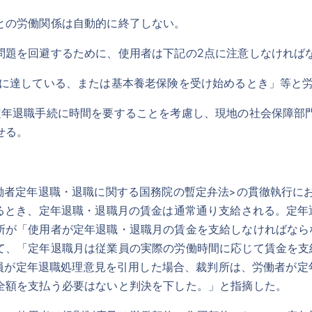
との労働関係は自動的に終了しない。
問題を回避するために、使用者は下記の2点に注意しなければ
齢に達している、または基本養老保険を受け始めるとき」等と
定年退職手続に時間を要することを考慮し、現地の社会保障部
せる。
働者定年退職・退職に関する国務院の暫定弁法>の貫徹執行に
するとき、定年退職・退職月の賃金は通常通り支給される。定
所が「使用者が定年退職・退職月の賃金を支給しなければなら
て、「定年退職月は従業員の実際の労働時間に応じて賃金を支
従業員が定年退職処理意見を引用した場合、裁判所は、労働者が
全額を支払う必要はないと判決を下した。」と指摘した。