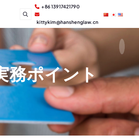
+86 13917421790
kittykim@hanshenglaw.cn
実務ポイント