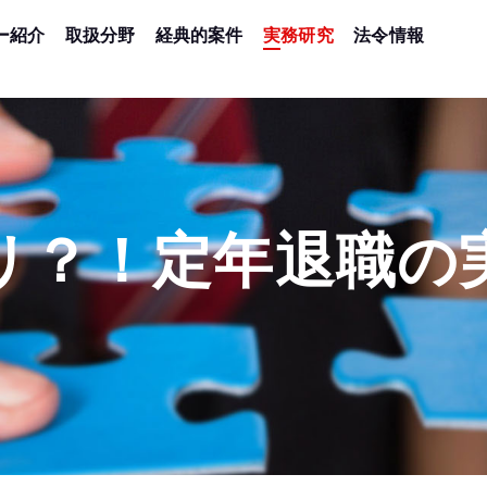
ー紹介
取扱分野
経典的案件
実務研究
法令情報
リ？！定年退職の