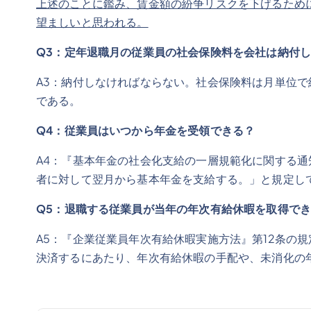
上述のことに鑑み、賃金額の紛争リスクを下げるため
望ましいと思われる。
Q
3
：定年退職月の従業員の社会保険料を会社は納付
A3：納付しなければならない。社会保険料は月単位
である。
Q
4
：従業員はいつから年金を受領できる
？
A4：『基本年金の社会化支給の一層規範化に関する通
者に対して翌月から基本年金を支給する。」と規定し
Q
5
：退職する従業員が当年の年次有給休暇を取得で
A5：『企業従業員年次有給休暇実施方法』第12条の
決済するにあたり、年次有給休暇の手配や、未消化の