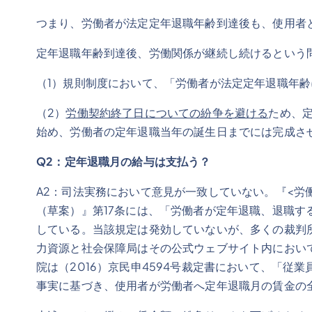
つまり、労働者が法定定年退職年齢到達後も、使用者
定年退職年齢到達後、労働関係が継続し続けるという
（1）規則制度において、「労働者が法定定年退職年
（2）
労働契約終了日についての紛争を避ける
ため、
始め、労働者の定年退職当年の誕生日までには完成さ
Q
2
：定年退職月の給与は支払う
？
A2：司法実務において意見が一致していない。『<労
（草案）』第17条には、「労働者が定年退職、退職
している。当該規定は発効していないが、多くの裁判
力資源と社会保障局はその公式ウェブサイト内におい
院は（2016）京民申4594号裁定書において、「
事実に基づき、使用者が労働者へ定年退職月の賃金の