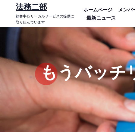
コ
法務二部
ホームページ
メンバ
ン
顧客中心リーガルサービスの提供に
最新ニュース
テ
取り組んでいます
ン
ツ
に
ス
キ
もうバッチ
ッ
プ