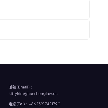
邮箱(Email)
：
kittykim@hanshenglaw.cn
电话(Tel)
：+86 13917421790