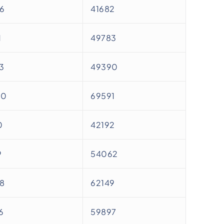
6
41682
1
49783
3
49390
00
69591
0
42192
9
54062
8
62149
6
59897