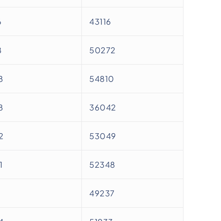
6
43116
8
50272
8
54810
8
36042
2
53049
1
52348
49237