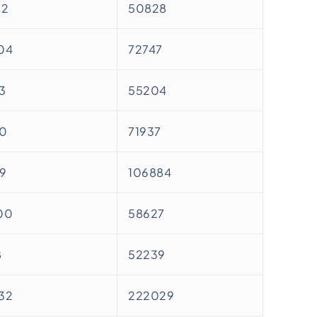
22
50828
04
72747
3
55204
0
71937
9
106884
00
58627
8
52239
32
222029