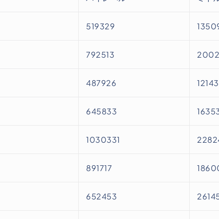
519329
1350
792513
200
487926
1214
645833
1635
1030331
2282
891717
1860
652453
2614