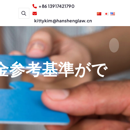
+86 13917421790
kittykim@hanshenglaw.cn
金参考基準がで