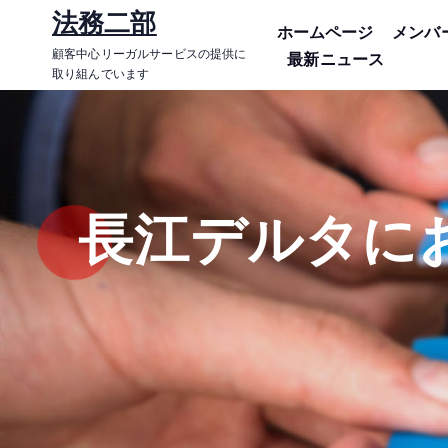
コ
法務二部
ホームページ
メンバ
ン
顧客中心リーガルサービスの提供に
最新ニュース
テ
取り組んでいます
ン
ツ
に
ス
キ
長江デルタに
ッ
プ