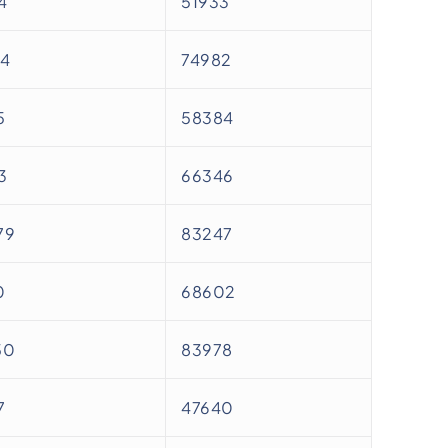
4
51933
14
74982
5
58384
3
66346
79
83247
0
68602
50
83978
7
47640