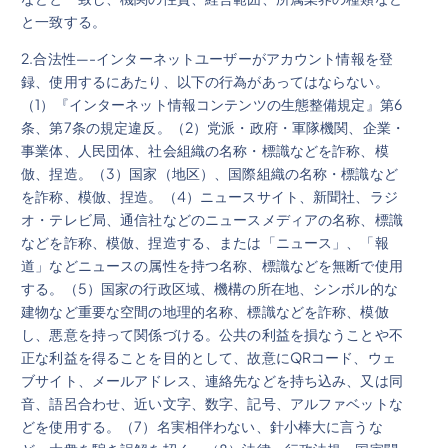
と一致する。
2.合法性—-インターネットユーザーがアカウント情報を登
録、使用するにあたり、以下の行為があってはならない。
（1）『インターネット情報コンテンツの生態整備規定』第6
条、第7条の規定違反。（2）党派・政府・軍隊機関、企業・
事業体、人民団体、社会組織の名称・標識などを詐称、模
倣、捏造。（3）国家（地区）、国際組織の名称・標識など
を詐称、模倣、捏造。（4）ニュースサイト、新聞社、ラジ
オ・テレビ局、通信社などのニュースメディアの名称、標識
などを詐称、模倣、捏造する、または「ニュース」、「報
道」などニュースの属性を持つ名称、標識などを無断で使用
する。（5）国家の行政区域、機構の所在地、シンボル的な
建物など重要な空間の地理的名称、標識などを詐称、模倣
し、悪意を持って関係づける。公共の利益を損なうことや不
正な利益を得ることを目的として、故意にQRコード、ウェ
ブサイト、メールアドレス、連絡先などを持ち込み、又は同
音、語呂合わせ、近い文字、数字、記号、アルファベットな
どを使用する。（7）名実相伴わない、針小棒大に言うな