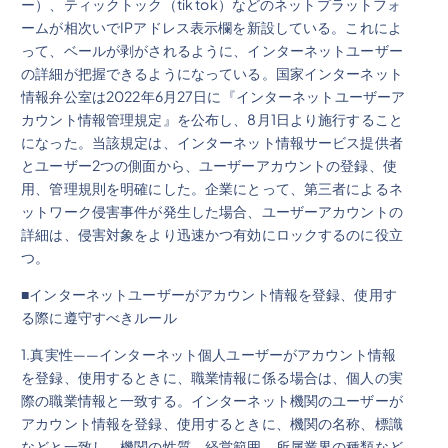
ー）、ティックトック（tik tok）などのネットプラットフォ
ームが相次いでIPアドレス表示欄を新設している。これによ
って、ベールが剥がされるように、インターネットユーザー
の詳細が把握できるようになっている。国家インターネット
情報弁公室は2022年6月27日に『インターネットユーザーア
カウント情報管理規定』を公布し、8月1日より施行すること
になった。当該規定は、インターネット情報サービス提供者
とユーザー2つの側面から、ユーザーアカウントの登録、使
用、管理規則を明確にした。企業にとって、第三者によるネ
ットワーク侵害事件が発生した場合、ユーザーアカウントの
詳細は、侵害対象をより迅速かつ有効にロックするのに役立
つ。
■インターネットユーザーがアカウント情報を登録、使用す
る際に遵守すべきルール
1.真実性——インターネット個人ユーザーがアカウント情報
を登録、使用するときに、職業情報に係る場合は、個人の実
際の職業情報と一致する。インターネット機関のユーザーが
アカウント情報を登録、使用するときに、機関の名称、標識
などと一致し、機関の性質、経営範囲、所属業界の種類など