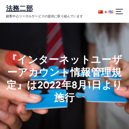
コ
法務二部
ン
テ
顧客中心リーガルサービスの提供に取り組んでいます
ン
ツ
に
ス
キ
ッ
『インターネットユーザ
プ
ーアカウント情報管理規
定』は2022年8月1日より
施行