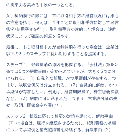
の拘束力を高める手段の一つとなる。
又、契約履行の際には、常に取引相手方の経営状況には細心
の注意を払う。例えば、半年ごとに取引相手方に対して経営
状況/信用審査を行う。取引相手方が違約した場合は、違約
状況によって確認の頻度を増やす。
最後に、もし取引相手方が登録抹消を行った場合は、企業は
以下の3つのステップに従い対応することを提案する。
ステップ１ 登録抹消の原因を把握する。『会社法』第180
条では5つの解散事由が定められているが、大きく3つに分
けられる。（1）自発的な解散、かつ承継側が存在する。つ
まり、吸収合併又は分立される。（2）自発的に解散、かつ
承継側が存在しない。例えば、経営期限満了、株主総会決議
など。（3）解散に追い込まれた。つまり、営業許可証の失
効、取消、閉鎖命令を受けた。
ステップ2 状況に応じて相応の対策を講じる。解散事由
（1）の場合は、履行を継続させるために、権利義務の承継
について承継側と補充協議書を締結する。解散事由（2）、