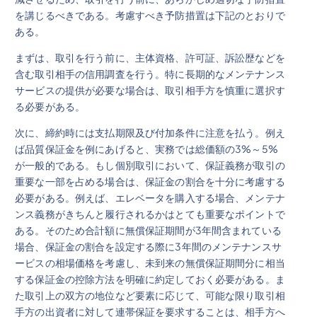
を講じるべきである。考慮すべき予防措置は下記のとおりで
ある。
まずは、取引を行う前に、主体資格、許可証、訴訟歴などを
含む取引相手の信用調査を行う。特に長期的なメンテナンス
サービスの提供が必要な場合は、取引相手方を慎重に選択す
る必要がある。
次に、締約時には支払期限及び付加条件に注意を払う。例え
ば品質保証金を例にあげると、実務では総価額の3%～5%
が一般的である。もし個別取引において、保証義務が取引の
重要な一部を占める場合は、保証金の割合を十分に考慮する
必要がある。例えば、エレベータを購入する場合、メンテナ
ンス義務がきちんと履行されるかはとても重要なポイントで
ある。そのため合計額に無償保証期間が3年間含まれている
場合、保証金の割合を設定する際に3年間のメンテナンスサ
ービスの相場価格を考慮し、未到来の無償保証期間分に相当
する保証金の控除方法を明確に約定しておく必要がある。ま
た取引上の双方の地位など要素に応じて、可能な限り取引相
手方の出資者に対して連帯保証を要求することは、相手方へ