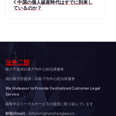
中国の個人破産時代はすでに到来し
稿
ているのか？
ナ
ビ
ゲ
ー
法务二部
致力于提供以客户为中心的法律服务
シ
我们致力于提供：以客户为中心的法律服务
ョ
We Endeavor to Provide Centralized Customer Legal
Service
ン
顧客中心リーガルサービスの提供に取り組んでいます
邮箱(Email)
：kittykim@hanshenglaw.cn