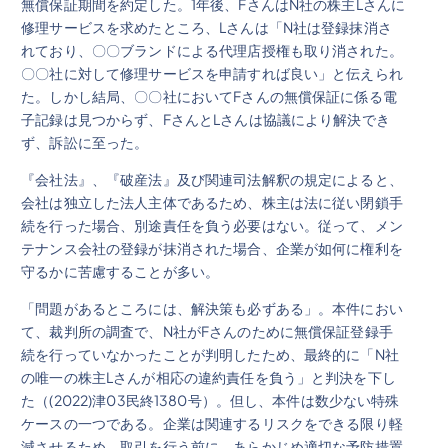
無償保証期間を約定した。1年後、FさんはN社の株主Lさんに
修理サービスを求めたところ、Lさんは「N社は登録抹消さ
れており、〇〇ブランドによる代理店授権も取り消された。
〇〇社に対して修理サービスを申請すれば良い」と伝えられ
た。しかし結局、〇〇社においてFさんの無償保証に係る電
子記録は見つからず、FさんとLさんは協議により解決でき
ず、訴訟に至った。
『会社法』、『破産法』及び関連司法解釈の規定によると、
会社は独立した法人主体であるため、株主は法に従い閉鎖手
続を行った場合、別途責任を負う必要はない。従って、メン
テナンス会社の登録が抹消された場合、企業が如何に権利を
守るかに苦慮することが多い。
「問題があるところには、解決策も必ずある」。本件におい
て、裁判所の調査で、N社がFさんのために無償保証登録手
続を行っていなかったことが判明したため、最終的に「N社
の唯一の株主Lさんが相応の違約責任を負う」と判決を下し
た（(2022)津03民終1380号）。但し、本件は数少ない特殊
ケースの一つである。企業は関連するリスクをできる限り軽
減させるため、取引を行う前に、あらかじめ適切な予防措置