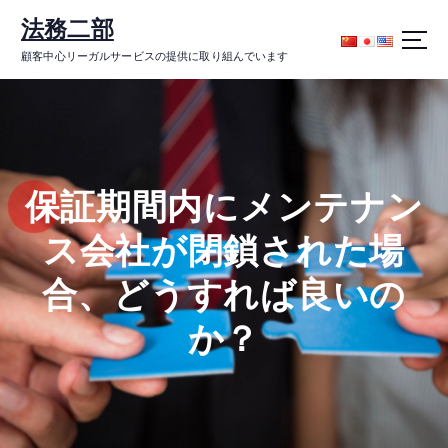
コ
法務二部
ン
テ
顧客中心リーガルサービスの提供に取り組んでいます
ン
ツ
に
ス
キ
ッ
保証期間内にメンテナン
プ
ス会社が閉鎖された場
合、どうすれば良いの
か？