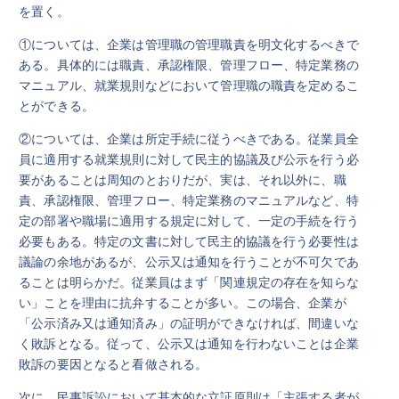
を置く。
①については、企業は管理職の管理職責を明文化するべきで
ある。具体的には職責、承認権限、管理フロー、特定業務の
マニュアル、就業規則などにおいて管理職の職責を定めるこ
とができる。
②については、企業は所定手続に従うべきである。従業員全
員に適用する就業規則に対して民主的協議及び公示を行う必
要があることは周知のとおりだが、実は、それ以外に、職
責、承認権限、管理フロー、特定業務のマニュアルなど、特
定の部署や職場に適用する規定に対して、一定の手続を行う
必要もある。特定の文書に対して民主的協議を行う必要性は
議論の余地があるが、公示又は通知を行うことが不可欠であ
ることは明らかだ。従業員はまず「関連規定の存在を知らな
い」ことを理由に抗弁することが多い。この場合、企業が
「公示済み又は通知済み」の証明ができなければ、間違いな
く敗訴となる。従って、公示又は通知を行わないことは企業
敗訴の要因となると看做される。
次に、民事訴訟において基本的な立証原則は「主張する者が