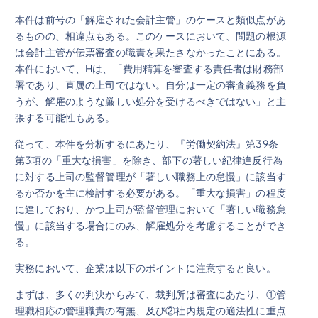
本件は前号の「解雇された会計主管」のケースと類似点があ
るものの、相違点もある。このケースにおいて、問題の根源
は会計主管が伝票審査の職責を果たさなかったことにある。
本件において、Hは、「費用精算を審査する責任者は財務部
署であり、直属の上司ではない。自分は一定の審査義務を負
うが、解雇のような厳しい処分を受けるべきではない」と主
張する可能性もある。
従って、本件を分析するにあたり、『労働契約法』第39条
第3項の「重大な損害」を除き、部下の著しい紀律違反行為
に対する上司の監督管理が「著しい職務上の怠慢」に該当す
るか否かを主に検討する必要がある。「重大な損害」の程度
に達しており、かつ上司が監督管理において「著しい職務怠
慢」に該当する場合にのみ、解雇処分を考慮することができ
る。
実務において、企業は以下のポイントに注意すると良い。
まずは、多くの判決からみて、裁判所は審査にあたり、①管
理職相応の管理職責の有無、及び②社内規定の適法性に重点