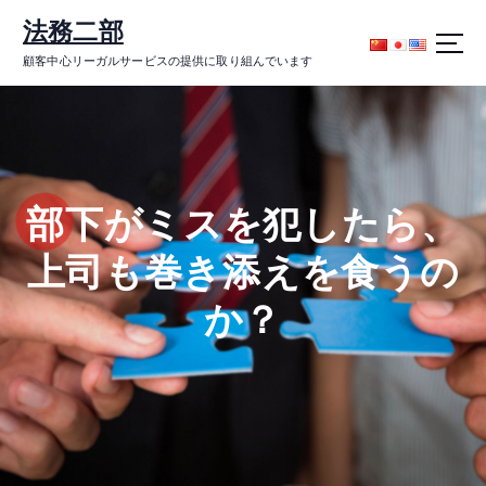
コ
法務二部
ン
テ
顧客中心リーガルサービスの提供に取り組んでいます
ン
ツ
に
ス
キ
ッ
部下がミスを犯したら、
プ
上司も巻き添えを食うの
か？