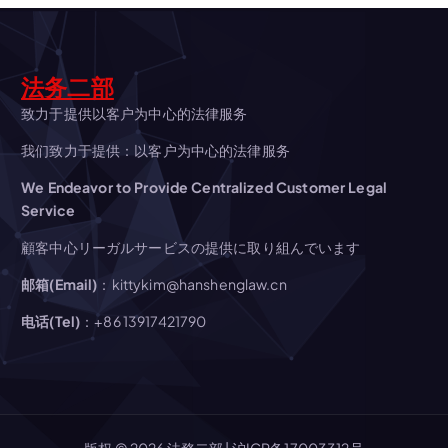
シ
ョ
法务二部
ン
致力于提供以客户为中心的法律服务
我们致力于提供：以客户为中心的法律服务
We Endeavor to Provide Centralized Customer Legal
Service
顧客中心リーガルサービスの提供に取り組んでいます
邮箱(Email)
：kittykim@hanshenglaw.cn
电话(Tel)
：+86 13917421790
版权 © 2026 法務二部 |
沪ICP备17003312号