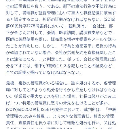
その証明責任を負う」である。部下の違法行為や不法行為に
対して、管理職が監督管理において重大な職務怠慢に該当す
ると認定するには、相応の証拠がなければならない。(2016)
蘇01民終字1278号案件において、裁判所は、「会社は、部
下が金さんに対して、会議、医者訪問、講演費支給などで、
医師に製品使用を促し、販売量を増やす提案をメールで送っ
たことが判明した。しかし、『行為と道徳基準』違反の行為
が確認されていない場合、会社が労働契約を直接解除したこ
とは違法になる。」と判定した。従って、会社が管理職に処
分を下すには、部下が確実にミスを犯したことの証拠など、
全ての証拠が揃っていなければならない。
最後、複数の管理職がいる場合に、誰を処分するか、各管理
職に対してどのような処分を行うかも注意しなければならな
い。従業員が重大なミスを犯した場合、社長は怒りがこみ上
げ、つい特定の管理職に怒りの矛先をむけることが多い。
(2019)閩0203民初12581号案件において、裁判所は、「中級
管理職のLのみを解雇し、より大きな管理責任、相当の管理
責任、直接責任を負う者に対して軽微な処分を行い、又は処