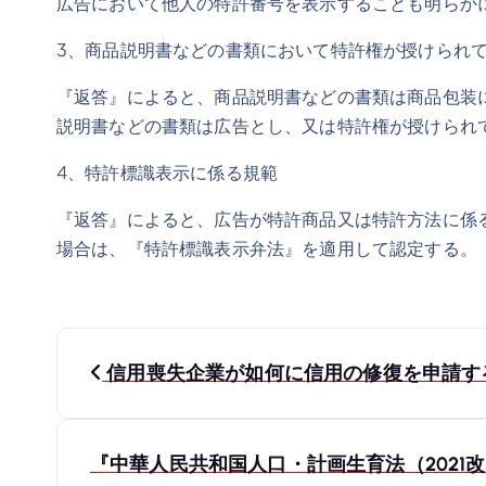
広告において他人の特許番号を表示することも明らか
3、商品説明書などの書類において特許権が授けられ
『返答』によると、商品説明書などの書類は商品包装
説明書などの書類は広告とし、又は特許権が授けられ
4、特許標識表示に係る規範
『返答』によると、広告が特許商品又は特許方法に係
場合は、『特許標識表示弁法』を適用して認定する。
投
信用喪失企業が如何に信用の修復を申請する
稿
ナ
『中華人民共和国人口・計画生育法（202