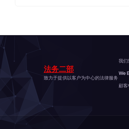
ビ
ゲ
ー
シ
我们
法务二部
We E
ョ
致力于提供以客户为中心的法律服务
顧客
ン