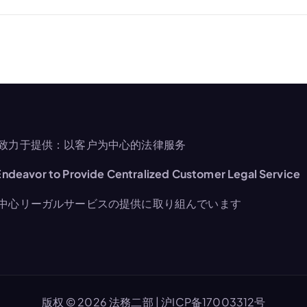
致力于提供：以客户为中心的法律服务
ndeavor to Provide Centralized Customer Legal Service
中心リーガルサービスの提供に取り組んでいます
版权 © 2026 法務二部 |
沪ICP备17003312号