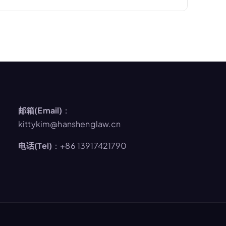
邮箱(Email)
：
kittykim@hanshenglaw.cn
电话(Tel)
：+86 13917421790