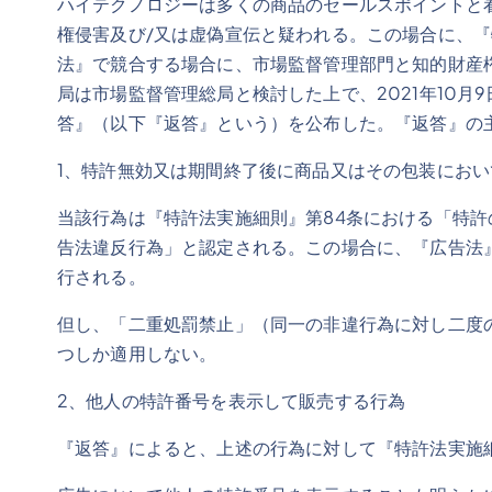
ハイテクノロジーは多くの商品のセールスポイントと
権侵害及び/又は虚偽宣伝と疑われる。この場合に、
法』で競合する場合に、市場監督管理部門と知的財産
局は市場監督管理総局と検討した上で、2021年10
答』（以下『返答』という）を公布した。『返答』の
1、特許無効又は期間終了後に商品又はその包装にお
当該行為は『特許法実施細則』第84条における「特許
告法違反行為」と認定される。この場合に、『広告法
行される。
但し、「二重処罰禁止」（同一の非違行為に対し二度
つしか適用しない。
2、他人の特許番号を表示して販売する行為
『返答』によると、上述の行為に対して『特許法実施