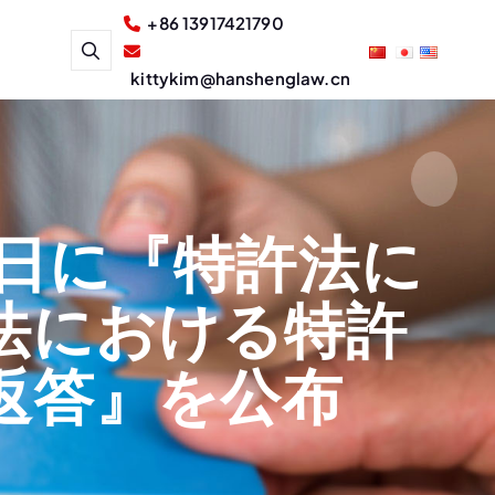
+86 13917421790
kittykim@hanshenglaw.cn
9日に『特許法に
法における特許
返答』を公布