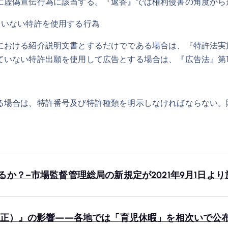
に虚偽宣伝行為に該当する。『返答』では権利侵害の角度から
ていない特許を使用する行為
における紹介説明文書とするだけでである場合は、『特許法実
ていない特許出願を使用して広告とする場合は、『広告法』第
る場合は、特許番号及び特許種類を明示しなければならない。
か？–市場監督管理総局の新規定が2021年9月1日より
1改正）』の影響——各地では「育児休暇」を相次いで公