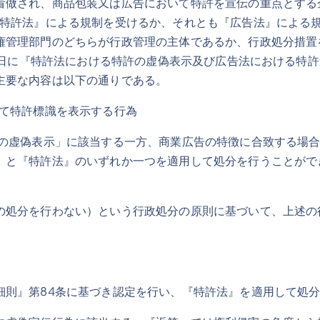
看做され、商品包装又は広告において特許を宣伝の重点とする
『特許法』による規制を受けるか、それとも『広告法』による
権管理部門のどちらが行政管理の主体であるか、行政処分措置
月9日に『特許法における特許の虚偽表示及び広告法における特
主要な内容は以下の通りである。
いて特許標識を表示する行為
の虚偽表示」に該当する一方、商業広告の特徴に合致する場合
』と『特許法』のいずれか一つを適用して処分を行うことがで
の処分を行わない）という行政処分の原則に基づいて、上述の
細則』第84条に基づき認定を行い、『特許法』を適用して処