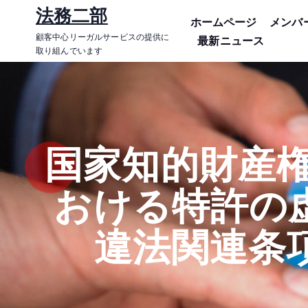
コ
法務二部
ホームページ
メンバ
ン
顧客中心リーガルサービスの提供に
最新ニュース
テ
取り組んでいます
ン
ツ
に
ス
キ
国家知的財産権
ッ
プ
おける特許の
違法関連条