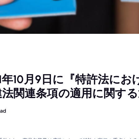
1年10月9日に『特許法に
違法関連条項の適用に関する
ead