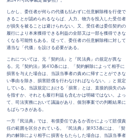
しかし、委任者が何らの代価も払わずに任意解除権を行使で
きることが認められるならば、人力、物力を投入した受任者
が損失を被ることは避けられない。又、受任者は委任契約の
履行により本来獲得できる利益の全部又は一部を獲得できな
くなる可能性もある。従って、委任者の任意解除権に対して
適当な「代価」を設ける必要がある。
これについては、元『契約法』と『民法典』の規定が異な
る。元『契約法』第410条には、「契約解除によって相手に
損害を与えた場合は、当該当事者の責めに帰すことができな
い事由を除き、損害賠償を行わなければならない。」と規定
している。当該規定における「損害」とは、直接的損失のみ
を指すか、それとも履行利益も含むかは明確ではない。よっ
て、司法実務において議論があり、個別事案での判断結果に
もばらつきがある。
一方『民法典』では、有償委任であるか否かによって賠償責
任の範囲を区分されている。『民法典』第933条には、「契
約の解除により相手に損害をもたらした場合は、当該当事者