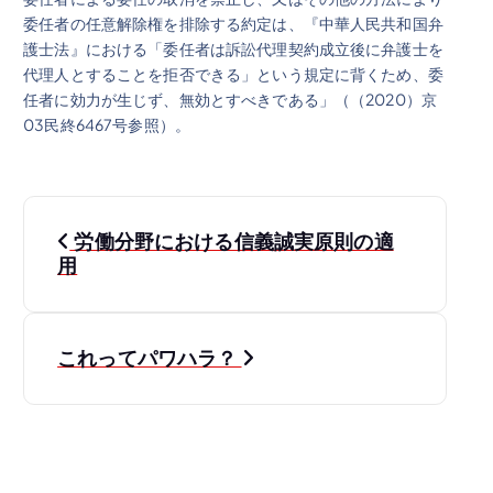
委任者の任意解除権を排除する約定は、『中華人民共和国弁
護士法』における「委任者は訴訟代理契約成立後に弁護士を
代理人とすることを拒否できる」という規定に背くため、委
任者に効力が生じず、無効とすべきである」（（2020）京
03民終6467号参照）。
投
労働分野における信義誠実原則の適
稿
用
ナ
これってパワハラ？
ビ
ゲ
ー