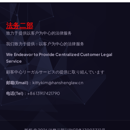
シ
ョ
法务二部
致力于提供以客户为中心的法律服务
ン
我们致力于提供：以客户为中心的法律服务
We Endeavor to Provide Centralized Customer Legal
Service
顧客中心リーガルサービスの提供に取り組んでいます
邮箱(Email)
：kittykim@hanshenglaw.cn
电话(Tel)
：+86 13917421790
版权 © 2026 法務二部 |
沪ICP备17003312号