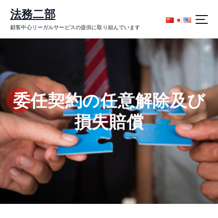
コ
法務二部
ン
テ
顧客中心リーガルサービスの提供に取り組んでいます
ン
ツ
に
ス
キ
ッ
委任契約の任意解除及び
プ
損失賠償