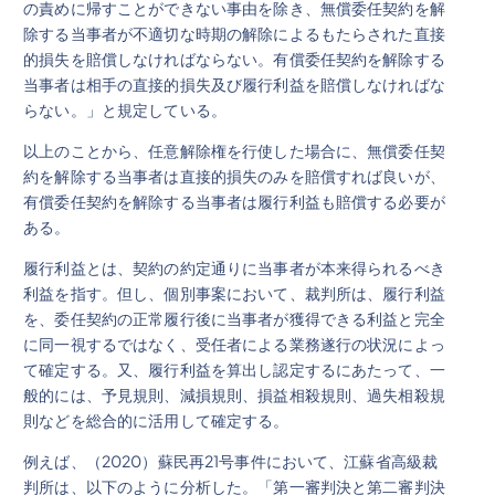
の責めに帰すことができない事由を除き、無償委任契約を解
除する当事者が不適切な時期の解除によるもたらされた直接
的損失を賠償しなければならない。有償委任契約を解除する
当事者は相手の直接的損失及び履行利益を賠償しなければな
らない。」と規定している。
以上のことから、任意解除権を行使した場合に、無償委任契
約を解除する当事者は直接的損失のみを賠償すれば良いが、
有償委任契約を解除する当事者は履行利益も賠償する必要が
ある。
履行利益とは、契約の約定通りに当事者が本来得られるべき
利益を指す。但し、個別事案において、裁判所は、履行利益
を、委任契約の正常履行後に当事者が獲得できる利益と完全
に同一視するではなく、受任者による業務遂行の状況によっ
て確定する。又、履行利益を算出し認定するにあたって、一
般的には、予見規則、減損規則、損益相殺規則、過失相殺規
則などを総合的に活用して確定する。
例えば、（2020）蘇民再21号事件において、江蘇省高級裁
判所は、以下のように分析した。「第一審判決と第二審判決