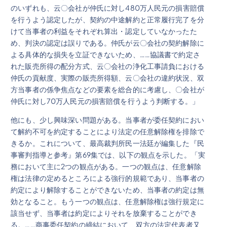
のいずれも、云〇会社が仲氏に対し480万人民元の損害賠償
を行うよう認定したが、契約の中途解約と正常履行完了を分
けて当事者の利益をそれぞれ算出・認定していなかったた
め、判決の認定は誤りである。仲氏が云〇会社の契約解除に
よる具体的な損失を立証できないため、……協議書で約定さ
れた販売所得の配分方式、云〇会社の浄化工事請負における
仲氏の貢献度、実際の販売所得額、云〇会社の違約状況、双
方当事者の係争焦点などの要素を総合的に考慮し、〇会社が
仲氏に対し70万人民元の損害賠償を行うよう判断する。」
他にも、少し興味深い問題がある。当事者が委任契約におい
て解約不可を約定することにより法定の任意解除権を排除で
きるか。これについて、最高裁判所民一法廷が編集した『民
事審判指導と参考』第69集では、以下の観点を示した。「実
務において主に2つの観点がある。一つの観点は、任意解除
権は法律の定めるところによる強行的規範であり、当事者の
約定により解除することができないため、当事者の約定は無
効となること。もう一つの観点は、任意解除権は強行規定に
該当せず、当事者は約定によりそれを放棄することができ
る。……商事委任契約の締結において、双方の法定代表者又