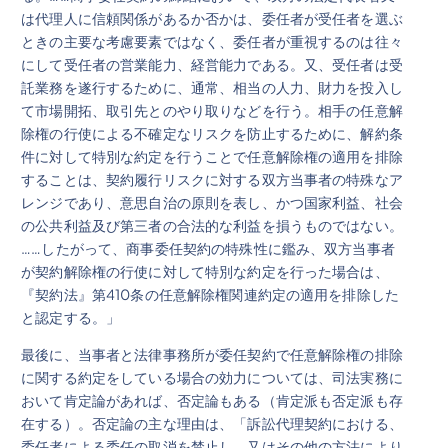
は代理人に信頼関係があるか否かは、委任者が受任者を選ぶ
ときの主要な考慮要素ではなく、委任者が重視するのは往々
にして受任者の営業能力、経営能力である。又、受任者は受
託業務を遂行するために、通常、相当の人力、財力を投入し
て市場開拓、取引先とのやり取りなどを行う。相手の任意解
除権の行使による不確定なリスクを防止するために、解約条
件に対して特別な約定を行うことで任意解除権の適用を排除
することは、契約履行リスクに対する双方当事者の特殊なア
レンジであり、意思自治の原則を表し、かつ国家利益、社会
の公共利益及び第三者の合法的な利益を損うものではない。
……したがって、商事委任契約の特殊性に鑑み、双方当事者
が契約解除権の行使に対して特別な約定を行った場合は、
『契約法』第410条の任意解除権関連約定の適用を排除した
と認定する。」
最後に、当事者と法律事務所が委任契約で任意解除権の排除
に関する約定をしている場合の効力については、司法実務に
おいて肯定論があれば、否定論もある（肯定派も否定派も存
在する）。否定論の主な理由は、「訴訟代理契約における、
委任者による委任の取消を禁止し、又はその他の方法により