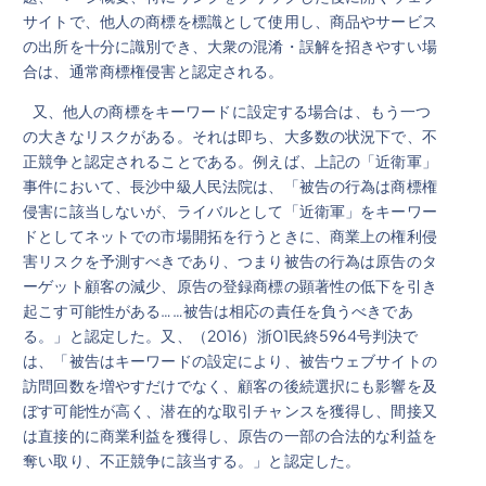
サイトで、他人の商標を標識として使用し、商品やサービス
の出所を十分に識別でき、大衆の混淆・誤解を招きやすい場
合は、通常商標権侵害と認定される。
又、他人の商標をキーワードに設定する場合は、もう一つ
の大きなリスクがある。それは即ち、大多数の状況下で、不
正競争と認定されることである。例えば、上記の「近衛軍」
事件において、長沙中級人民法院は、「被告の行為は商標権
侵害に該当しないが、ライバルとして「近衛軍」をキーワー
ドとしてネットでの市場開拓を行うときに、商業上の権利侵
害リスクを予測すべきであり、つまり被告の行為は原告のタ
ーゲット顧客の減少、原告の登録商標の顕著性の低下を引き
起こす可能性がある……被告は相応の責任を負うべきであ
る。」と認定した。又、（2016）浙01民終5964号判決で
は、「被告はキーワードの設定により、被告ウェブサイトの
訪問回数を増やすだけでなく、顧客の後続選択にも影響を及
ぼす可能性が高く、潜在的な取引チャンスを獲得し、間接又
は直接的に商業利益を獲得し、原告の一部の合法的な利益を
奪い取り、不正競争に該当する。」と認定した。