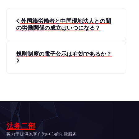
投
外国籍労働者と中国現地法人との間
稿
の労働関係の成立はいつになる？
ナ
規則制度の電子公示は有効であるか？
ビ
ゲ
ー
シ
ョ
法务二部
ン
致力于提供以客户为中心的法律服务