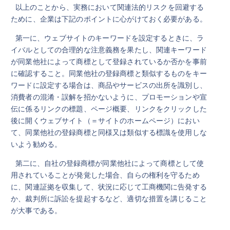
以上のことから、実務において関連法的リスクを回避する
ために、企業は下記のポイントに心がけておく必要がある。
第一に、ウェブサイトのキーワードを設定するときに、ラ
イバルとしての合理的な注意義務を果たし、関連キーワード
が同業他社によって商標として登録されているか否かを事前
に確認すること。同業他社の登録商標と類似するものをキー
ワードに設定する場合は、商品やサービスの出所を識別し、
消費者の混淆・誤解を招かないように、プロモーションや宣
伝に係るリンクの標題、ページ概要、リンクをクリックした
後に開くウェブサイト（＝サイトのホームページ）におい
て、同業他社の登録商標と同様又は類似する標識を使用しな
いよう勧める。
第二に、自社の登録商標が同業他社によって商標として使
用されていることが発覚した場合、自らの権利を守るため
に、関連証拠を収集して、状況に応じて工商機関に告発する
か、裁判所に訴訟を提起するなど、適切な措置を講じること
が大事である。