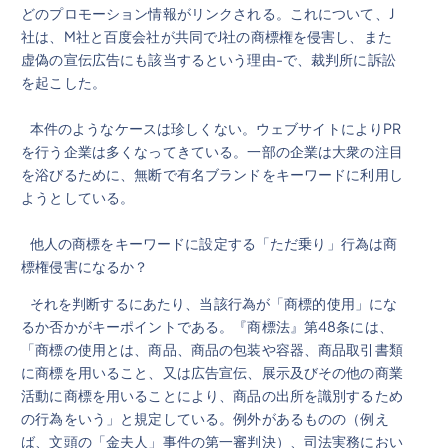
どのプロモーション情報がリンクされる。これについて、J
社は、M社と百度会社が共同でJ社の商標権を侵害し、また
虚偽の宣伝広告にも該当するという理由-で、裁判所に訴訟
を起こした。
本件のようなケースは珍しくない。ウェブサイトによりPR
を行う企業は多くなってきている。一部の企業は大衆の注目
を浴びるために、無断で有名ブランドをキーワードに利用し
ようとしている。
他人の商標をキーワードに設定する「ただ乗り」行為は商
標権侵害になるか？
それを判断するにあたり、当該行為が「商標的使用」にな
るか否かがキーポイントである。『商標法』第48条には、
「商標の使用とは、商品、商品の包装や容器、商品取引書類
に商標を用いること、又は広告宣伝、展示及びその他の商業
活動に商標を用いることにより、商品の出所を識別するため
の行為をいう」と規定している。例外があるものの（例え
ば、文頭の「金夫人」事件の第一審判決）、司法実務におい