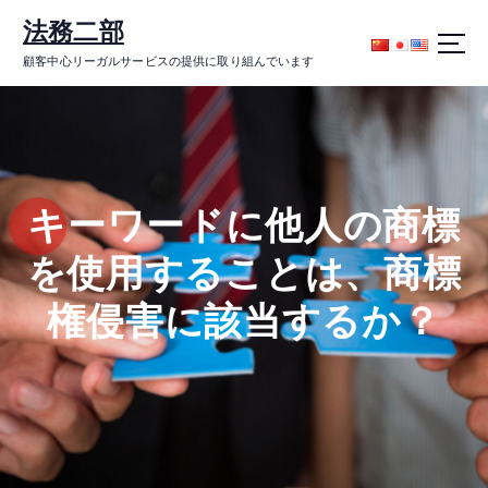
コ
法務二部
ン
テ
顧客中心リーガルサービスの提供に取り組んでいます
ン
ツ
に
ス
キ
ッ
キーワードに他人の商標
プ
を使用することは、商標
権侵害に該当するか？