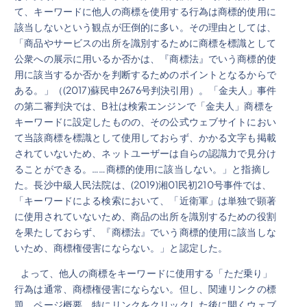
て、キーワードに他人の商標を使用する行為は商標的使用に
該当しないという観点が圧倒的に多い。その理由としては、
「商品やサービスの出所を識別するために商標を標識として
公衆への展示に用いるか否かは、『商標法』でいう商標的使
用に該当するか否かを判断するためのポイントとなるからで
ある。」（(2017)蘇民申2676号判決引用）。「金夫人」事件
の第二審判決では、B社は検索エンジンで「金夫人」商標を
キーワードに設定したものの、その公式ウェブサイトにおい
て当該商標を標識として使用しておらず、かかる文字も掲載
されていないため、ネットユーザーは自らの認識力で見分け
ることができる。……商標的使用に該当しない。」と指摘し
た。長沙中級人民法院は、(2019)湘01民初210号事件では、
「キーワードによる検索において、「近衛軍」は単独で顕著
に使用されていないため、商品の出所を識別するための役割
を果たしておらず、『商標法』でいう商標的使用に該当しな
いため、商標権侵害にならない。」と認定した。
よって、他人の商標をキーワードに使用する「ただ乗り」
行為は通常、商標権侵害にならない。但し、関連リンクの標
題、ページ概要、特にリンクをクリックした後に開くウェブ