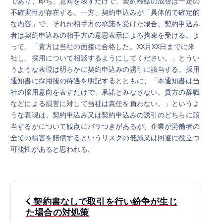
であり、即ち、意向を表すだけで、契約締結の成否は一定の
不確実性が存在する。一方、契約申込みが「具体的で確定的
な内容」で、それが相手方の承諾を受けた場合、契約申込み
者は契約申込みの相手方の意思表示による拘束を受ける。よ
って、「貴方は当社の面接に合格した。XX月XX日までに来
社し、採用について相談するようにしてください。」とうい
うような表現は明らかに契約申込みの誘引に該当する。採用
通知書に採用後の待遇を明記するとともに、「本通知書は当
社の採用意向を表すだけで、承諾とみなさない。貴方の辞職
などによる損害に対して当社は責任を負わない。」というよ
うな表現は、契約申込み又は契約申込みの誘引のどちらに該
当するかについて観点にバラつきがあるが、企業が労働者の
全ての損害を賠償するというリスクの低減又は回避に役立つ
可能性があると思われる。
投
契約書なしで取引を行い紛争が生じ
稿
た場合の対処策