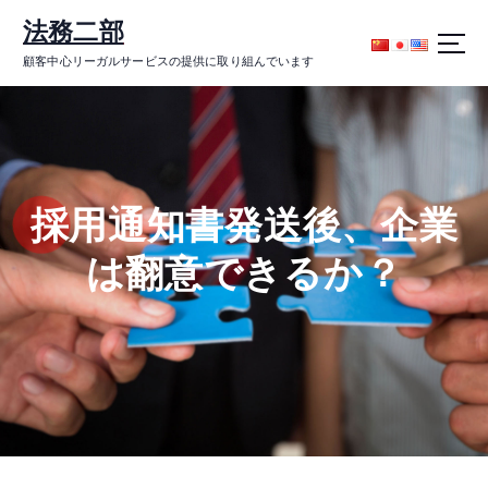
コ
法務二部
ン
テ
顧客中心リーガルサービスの提供に取り組んでいます
ン
ツ
に
ス
キ
ッ
採用通知書発送後、企業
プ
は翻意できるか？