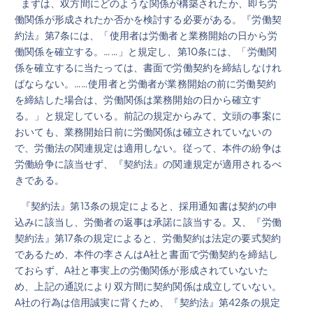
まずは、双方間にどのような関係が構築されたか、即ち労
働関係が形成されたか否かを検討する必要がある。『労働契
約法』第7条には、「使用者は労働者と業務開始の日から労
働関係を確立する。……」と規定し、第10条には、「労働関
係を確立するに当たっては、書面で労働契約を締結しなけれ
ばならない。……使用者と労働者が業務開始の前に労働契約
を締結した場合は、労働関係は業務開始の日から確立す
る。」と規定している。前記の規定からみて、文頭の事案に
おいても、業務開始日前に労働関係は確立されていないの
で、労働法の関連規定は適用しない。従って、本件の紛争は
労働紛争に該当せず、『契約法』の関連規定が適用されるべ
きである。
『契約法』第13条の規定によると、採用通知書は契約の申
込みに該当し、労働者の返事は承諾に該当する。又、『労働
契約法』第17条の規定によると、労働契約は法定の要式契約
であるため、本件の李さんはA社と書面で労働契約を締結し
ておらず、A社と事実上の労働関係が形成されていないた
め、上記の通説により双方間に契約関係は成立していない。
A社の行為は信用誠実に背くため、『契約法』第42条の規定