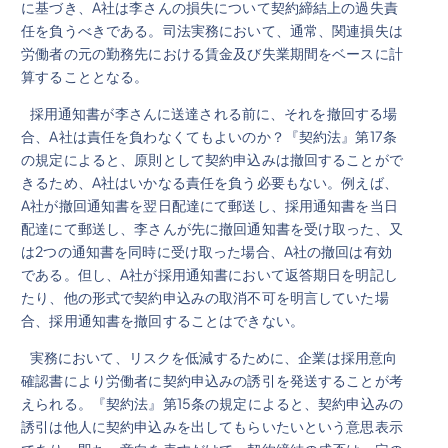
に基づき、A社は李さんの損失について契約締結上の過失責
任を負うべきである。司法実務において、通常、関連損失は
労働者の元の勤務先における賃金及び失業期間をベースに計
算することとなる。
採用通知書が李さんに送達される前に、それを撤回する場
合、A社は責任を負わなくてもよいのか？『契約法』第17条
の規定によると、原則として契約申込みは撤回することがで
きるため、A社はいかなる責任を負う必要もない。例えば、
A社が撤回通知書を翌日配達にて郵送し、採用通知書を当日
配達にて郵送し、李さんが先に撤回通知書を受け取った、又
は2つの通知書を同時に受け取った場合、A社の撤回は有効
である。但し、A社が採用通知書において返答期日を明記し
たり、他の形式で契約申込みの取消不可を明言していた場
合、採用通知書を撤回することはできない。
実務において、リスクを低減するために、企業は採用意向
確認書により労働者に契約申込みの誘引を発送することが考
えられる。『契約法』第15条の規定によると、契約申込みの
誘引は他人に契約申込みを出してもらいたいという意思表示