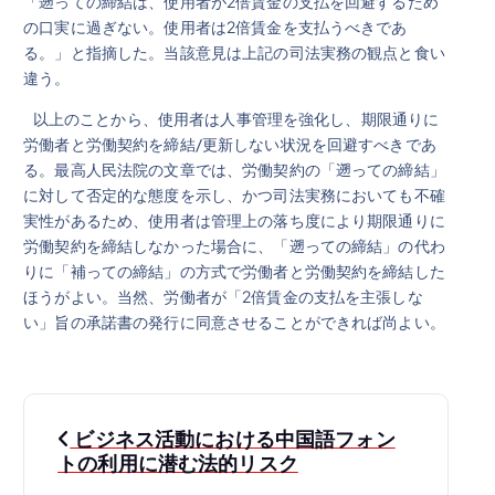
「遡っての締結は、使用者が2倍賃金の支払を回避するため
の口実に過ぎない。使用者は2倍賃金を支払うべきであ
る。」と指摘した。当該意見は上記の司法実務の観点と食い
違う。
以上のことから、使用者は人事管理を強化し、期限通りに
労働者と労働契約を締結/更新しない状況を回避すべきであ
る。最高人民法院の文章では、労働契約の「遡っての締結」
に対して否定的な態度を示し、かつ司法実務においても不確
実性があるため、使用者は管理上の落ち度により期限通りに
労働契約を締結しなかった場合に、「遡っての締結」の代わ
りに「補っての締結」の方式で労働者と労働契約を締結した
ほうがよい。当然、労働者が「2倍賃金の支払を主張しな
い」旨の承諾書の発行に同意させることができれば尚よい。
投
ビジネス活動における中国語フォン
稿
トの利用に潜む法的リスク