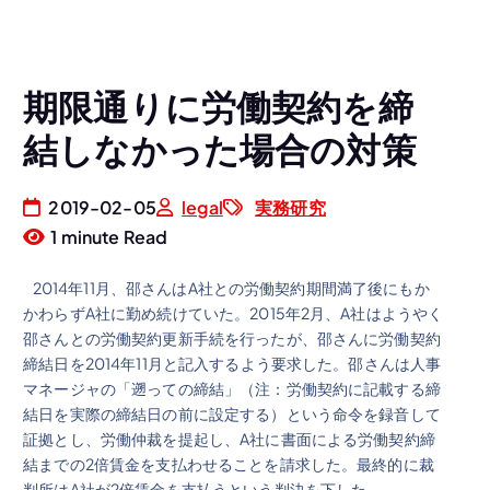
期限通りに労働契約を締
結しなかった場合の対策
2019-02-05
legal
実務研究
1 minute Read
2014年11月、邵さんはA社との労働契約期間満了後にもか
かわらずA社に勤め続けていた。2015年2月、A社はようやく
邵さんとの労働契約更新手続を行ったが、邵さんに労働契約
締結日を2014年11月と記入するよう要求した。邵さんは人事
マネージャの「遡っての締結」（注：労働契約に記載する締
結日を実際の締結日の前に設定する）という命令を録音して
証拠とし、労働仲裁を提起し、A社に書面による労働契約締
結までの2倍賃金を支払わせることを請求した。最終的に裁
判所はA社が2倍賃金を支払うという判決を下した。