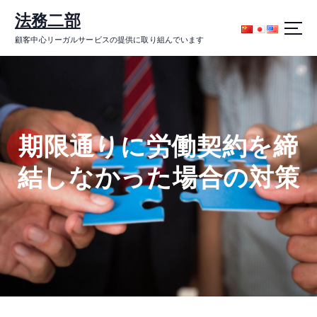
コ
法務二部
ン
テ
顧客中心リーガルサービスの提供に取り組んでいます
ン
ツ
に
ス
キ
ッ
期限通りに労働契約を締
プ
結しなかった場合の対策