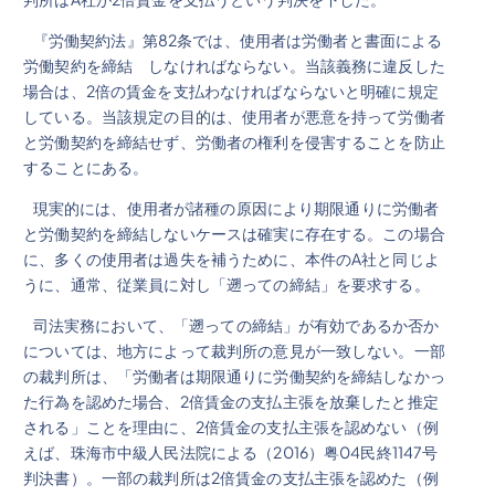
『労働契約法』第82条では、使用者は労働者と書面による
労働契約を締結 しなければならない。当該義務に違反した
場合は、2倍の賃金を支払わなければならないと明確に規定
している。当該規定の目的は、使用者が悪意を持って労働者
と労働契約を締結せず、労働者の権利を侵害することを防止
することにある。
現実的には、使用者が諸種の原因により期限通りに労働者
と労働契約を締結しないケースは確実に存在する。この場合
に、多くの使用者は過失を補うために、本件のA社と同じよ
うに、通常、従業員に対し「遡っての締結」を要求する。
司法実務において、「遡っての締結」が有効であるか否か
については、地方によって裁判所の意見が一致しない。一部
の裁判所は、「労働者は期限通りに労働契約を締結しなかっ
た行為を認めた場合、2倍賃金の支払主張を放棄したと推定
される」ことを理由に、2倍賃金の支払主張を認めない（例
えば、珠海市中級人民法院による（2016）粤04民終1147号
判決書）。一部の裁判所は2倍賃金の支払主張を認めた（例