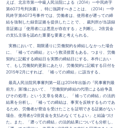
えば、北京市第一中級人民法院による（2014）一中民終字
第6073号判決書）。特に強調すべきことは、（2014）一中
民終字第6073号事件では、労働者は、使用者が遡っての締
結を強制した録音証拠を提供したことで、、裁判所が当該録
音証拠は「使用者には悪意が存在する」と判断し、2倍賃金
の支払主張を認めた重要な要素と考えられる。
実務において、期限通りに労働契約を締結しなかった場合
に、「補っての締結」という救済措置もある。つまり、労働
契約に記載する締結日を実際の締結日にする。本件におい
て、もし労働契約更新にあたり、労働契約に記載する日付を
2015年2月にすれば、「補っての締結」に該当する。
最高人民法院民事審判第一廷は2014年出版の『民事審判最
前方』第1集において、『労働契約締結の代理による紛争及
びその処理』という文章を発表し、「補っての締結」の法的
結果を分析し、「補っての締結は、事実を反映するものであ
るため、労働者が脅迫を受けたことを証明できる証拠がない
場合、使用者が2倍賃金を支払わなくてもよい」と結論づけ
た。また、「遡っての締結」の法的結果についても分析し、