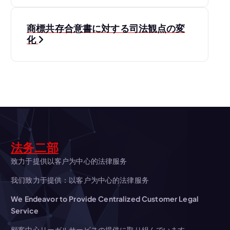
ナ
商標共存合意書に対する司法観点の変
ビ
化
ゲ
ー
シ
ョ
法务二部
ン
致力于提供以客户为中心的法律服务
我们致力于提供：以客户为中心的法律服务
We Endeavor to Provide Centralized Customer Legal
Service
顧客中心リーガルサービスの提供に取り組んでいます