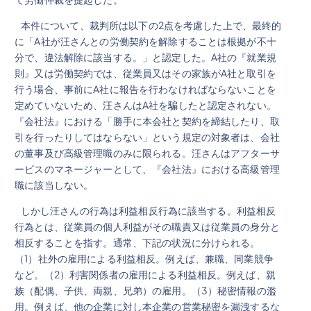
本件について、裁判所は以下の2点を考慮した上で、最終的
に「A社が汪さんとの労働契約を解除することは根拠が不十
分で、違法解除に該当する。」と認定した。A社の『就業規
則』又は労働契約では、従業員又はその家族がA社と取引を
行う場合、事前にA社に報告を行わなければならないことを
定めていないため、汪さんはA社を騙したと認定されない。
『会社法』における「勝手に本会社と契約を締結したり、取
引を行ったりしてはならない」という規定の対象者は、会社
の董事及び高級管理職のみに限られる。汪さんはアフターサ
ービスのマネージャーとして、『会社法』における高級管理
職に該当しない。
しかし汪さんの行為は利益相反行為に該当する。利益相反
行為とは、従業員の個人利益がその職責又は従業員の身分と
相反することを指す。通常、下記の状況に分けられる。
（1）社外の雇用による利益相反。例えば、兼職、同業競争
など。（2）利害関係者の雇用による利益相反。例えば、親
族（配偶、子供、両親、兄弟）の雇用。（3）秘密情報の濫
用。例えば、他の企業に対し本企業の営業秘密を漏洩するな