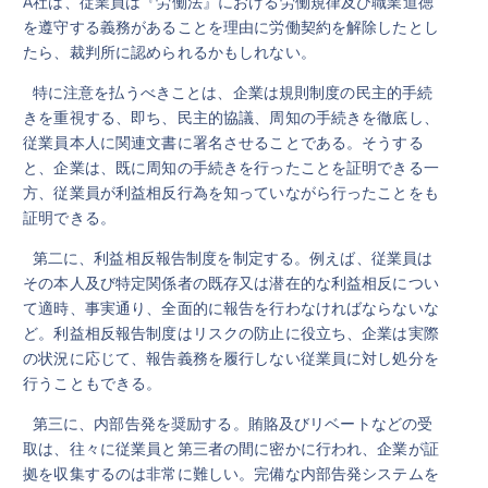
A社は、従業員は『労働法』における労働規律及び職業道徳
を遵守する義務があることを理由に労働契約を解除したとし
たら、裁判所に認められるかもしれない。
特に注意を払うべきことは、企業は規則制度の民主的手続
きを重視する、即ち、民主的協議、周知の手続きを徹底し、
従業員本人に関連文書に署名させることである。そうする
と、企業は、既に周知の手続きを行ったことを証明できる一
方、従業員が利益相反行為を知っていながら行ったことをも
証明できる。
第二に、利益相反報告制度を制定する。例えば、従業員は
その本人及び特定関係者の既存又は潜在的な利益相反につい
て適時、事実通り、全面的に報告を行わなければならないな
ど。利益相反報告制度はリスクの防止に役立ち、企業は実際
の状況に応じて、報告義務を履行しない従業員に対し処分を
行うこともできる。
第三に、内部告発を奨励する。賄賂及びリベートなどの受
取は、往々に従業員と第三者の間に密かに行われ、企業が証
拠を収集するのは非常に難しい。完備な内部告発システムを