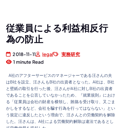
従業員による利益相反行
為の防止
2018-11-11
legal
実務研究
1 minute Read
A社のアフターサービスのマネージャーである汪さんの夫
はB社を設立、汪さんもB社の出資者となった。A社は、B社
と壁紙の取引を行った後、汪さんがA社に対しB社の出資者
であることを公言していなかったため、『就業規則』におけ
る「従業員は会社の財産を横領し、賄賂を受け取り、又ごま
かしをするなど、会社を騙す行為を行ってはならない」とい
う規定に違反したという理由で、汪さんとの労働契約を解除
した。汪さんは、A社による労働契約解除は違法であるとし
て労働仲裁を提起した。