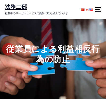
コ
法務二部
ン
テ
顧客中心リーガルサービスの提供に取り組んでいます
ン
ツ
に
ス
キ
ッ
従業員による利益相反行
プ
為の防止