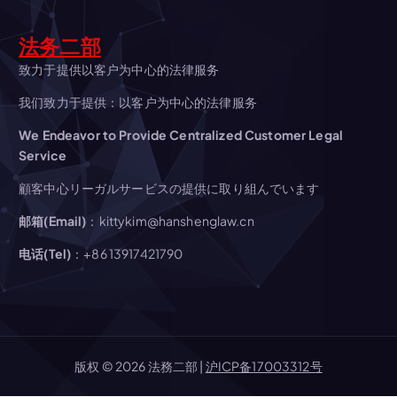
シ
ョ
法务二部
致力于提供以客户为中心的法律服务
ン
我们致力于提供：以客户为中心的法律服务
We Endeavor to Provide Centralized Customer Legal
Service
顧客中心リーガルサービスの提供に取り組んでいます
邮箱(Email)
：kittykim@hanshenglaw.cn
电话(Tel)
：+86 13917421790
版权 © 2026 法務二部 |
沪ICP备17003312号