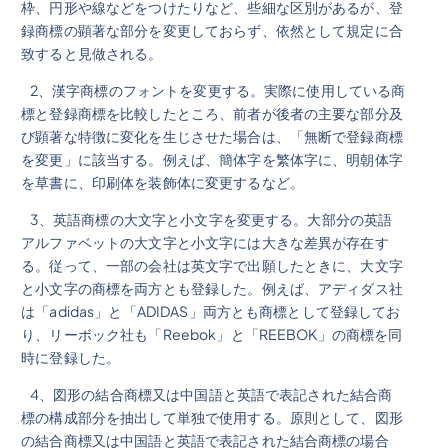
枠、円形や線などをつけたりなど、些細な区別があるが、登
録商標の顕著な部分を変更しておらず、依然として規定に合
致すると見做される。
2、漢字商標のフォントを変更する。実際に使用している商
標と登録商標を比較したところ、前者が後者の主要な部分及
び顕著な特徴に変化を生じさせた場合は、「無断で登録商標
を変更」に該当する。例えば、簡体字を繁体字に、明朝体字
を草書に、印刷体を装飾体に変更するなど。
3、英語商標の大文字と小文字を変更する。大部分の英語
アルファベットの大文字と小文字には大きな差異が存在す
る。従って、一部の会社は英文字で出願したときに、大文字
と小文字の商標を両方とも登録した。例えば、アディダス社
は「adidas」と「ADIDAS」両方とも商標として登録してお
り、リーボック社も「Reebok」と「REEBOK」の商標を同
時に登録した。
4、図形の結合商標又は中国語と英語で表記された結合商
標の構成部分を抽出して単独で使用する。原則として、図形
の結合商標又は中国語と英語で表記された結合商標の場合