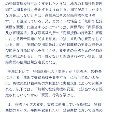
の登録事項を許可なく変更したときは、地方の工商行政管理
部門は期限を設け是正するよう命じる。期間が満了した後も
なお是正しないときは、商標局はその登録商標を取り消
す。」と規定している。又、どのような場合に「無断で登録
商標を変更」に該当するかについては、商標局の『商標審査
及び審理基準』及び最高裁判所の『商標授権の行政案件審理
における若干問題に関する意見』では、原則的な規定をして
いる。即ち、実際の使用対象は元の登録商標の主要な部分及
び顕著な特徴に変化を生じさせ、変更後の商標を元の登録商
標と対比させると、同一性がないと認識されやすい場合、登
録商標の使用は規定違反となる。
実務において、登録商標への「変更」が『商標法』第49条
における「無断で登録商標を変更する」に該当するか否か
は、商標局及び裁判所の意見並びに実務規則によって判断さ
れる。以下では、「無断で登録商標を変更」に該当すると認
定されるいくつかの「変更」行為を挙げる。
１、商標サイズの変更。実際に使用している商標は、登録
商標のサイズ、字間を変更したり、登録商標において四角の