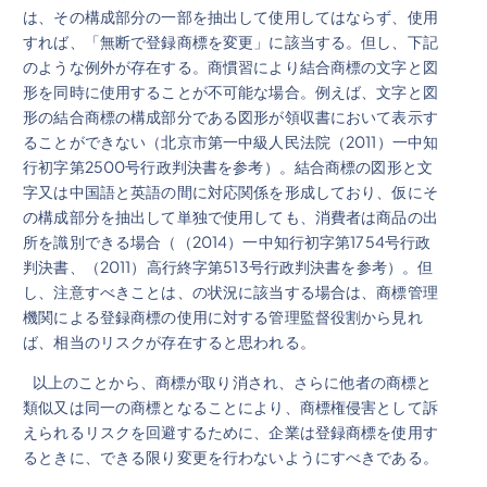
は、その構成部分の一部を抽出して使用してはならず、使用
すれば、「無断で登録商標を変更」に該当する。但し、下記
のような例外が存在する。商慣習により結合商標の文字と図
形を同時に使用することが不可能な場合。例えば、文字と図
形の結合商標の構成部分である図形が領収書において表示す
ることができない（北京市第一中級人民法院（2011）一中知
行初字第2500号行政判決書を参考）。結合商標の図形と文
字又は中国語と英語の間に対応関係を形成しており、仮にそ
の構成部分を抽出して単独で使用しても、消費者は商品の出
所を識別できる場合（（2014）一中知行初字第1754号行政
判決書、（2011）高行終字第513号行政判決書を参考）。但
し、注意すべきことは、の状況に該当する場合は、商標管理
機関による登録商標の使用に対する管理監督役割から見れ
ば、相当のリスクが存在すると思われる。
以上のことから、商標が取り消され、さらに他者の商標と
類似又は同一の商標となることにより、商標権侵害として訴
えられるリスクを回避するために、企業は登録商標を使用す
るときに、できる限り変更を行わないようにすべきである。