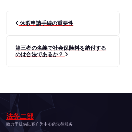
投
休暇申請手続の重要性
稿
ナ
第三者の名義で社会保険料を納付する
のは合法であるか？
ビ
ゲ
ー
シ
ョ
法务二部
致力于提供以客户为中心的法律服务