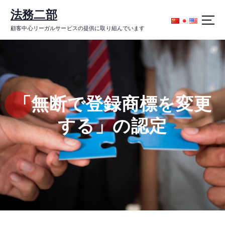
コ
法務二部
ン
テ
顧客中心リーガルサービスの提供に取り組んでいます
ン
ツ
に
ス
キ
ッ
「無断で登録商標を変更
プ
する」の認定