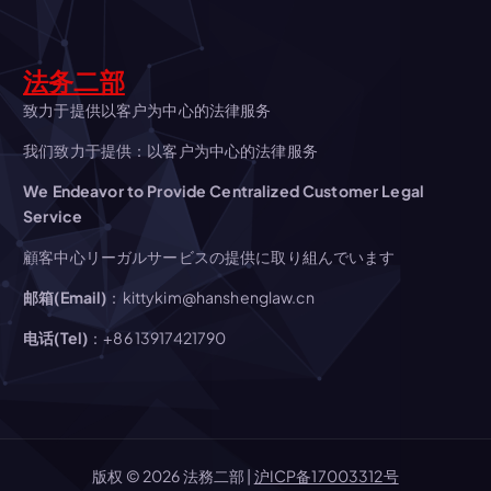
シ
ョ
法务二部
ン
致力于提供以客户为中心的法律服务
我们致力于提供：以客户为中心的法律服务
We Endeavor to Provide Centralized Customer Legal
Service
顧客中心リーガルサービスの提供に取り組んでいます
邮箱(Email)
：kittykim@hanshenglaw.cn
电话(Tel)
：+86 13917421790
版权 © 2026 法務二部 |
沪ICP备17003312号