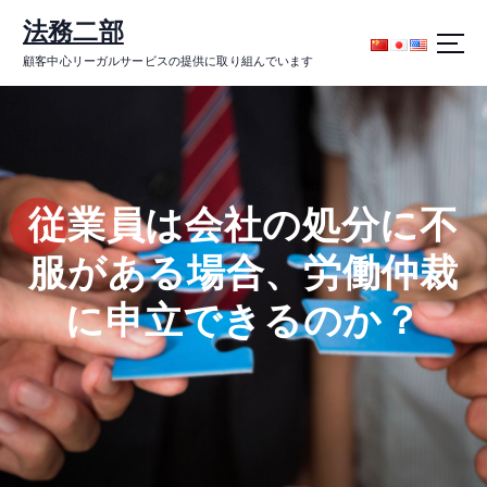
コ
法務二部
ン
テ
顧客中心リーガルサービスの提供に取り組んでいます
ン
ツ
に
ス
キ
ッ
従業員は会社の処分に不
プ
服がある場合、労働仲裁
に申立できるのか？