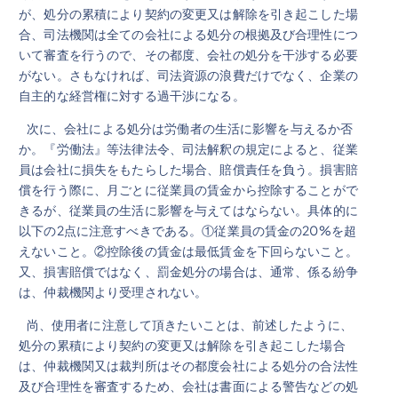
が、処分の累積により契約の変更又は解除を引き起こした場
合、司法機関は全ての会社による処分の根拠及び合理性につ
いて審査を行うので、その都度、会社の処分を干渉する必要
がない。さもなければ、司法資源の浪費だけでなく、企業の
自主的な経営権に対する過干渉になる。
次に、会社による処分は労働者の生活に影響を与えるか否
か。『労働法』等法律法令、司法解釈の規定によると、従業
員は会社に損失をもたらした場合、賠償責任を負う。損害賠
償を行う際に、月ごとに従業員の賃金から控除することがで
きるが、従業員の生活に影響を与えてはならない。具体的に
以下の2点に注意すべきである。①従業員の賃金の20%を超
えないこと。②控除後の賃金は最低賃金を下回らないこと。
又、損害賠償ではなく、罰金処分の場合は、通常、係る紛争
は、仲裁機関より受理されない。
尚、使用者に注意して頂きたいことは、前述したように、
処分の累積により契約の変更又は解除を引き起こした場合
は、仲裁機関又は裁判所はその都度会社による処分の合法性
及び合理性を審査するため、会社は書面による警告などの処