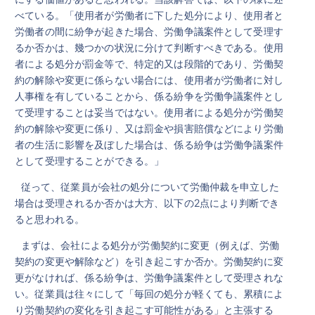
べている。「使用者が労働者に下した処分により、使用者と
労働者の間に紛争が起きた場合、労働争議案件として受理す
るか否かは、幾つかの状況に分けて判断すべきである。使用
者による処分が罰金等で、特定的又は段階的であり、労働契
約の解除や変更に係らない場合には、使用者が労働者に対し
人事権を有していることから、係る紛争を労働争議案件とし
て受理することは妥当ではない。使用者による処分が労働契
約の解除や変更に係り、又は罰金や損害賠償などにより労働
者の生活に影響を及ぼした場合は、係る紛争は労働争議案件
として受理することができる。」
従って、従業員が会社の処分について労働仲裁を申立した
場合は受理されるか否かは大方、以下の2点により判断でき
ると思われる。
まずは、会社による処分が労働契約に変更（例えば、労働
契約の変更や解除など）を引き起こすか否か。労働契約に変
更がなければ、係る紛争は、労働争議案件として受理されな
い。従業員は往々にして「毎回の処分が軽くても、累積によ
り労働契約の変化を引き起こす可能性がある」と主張する