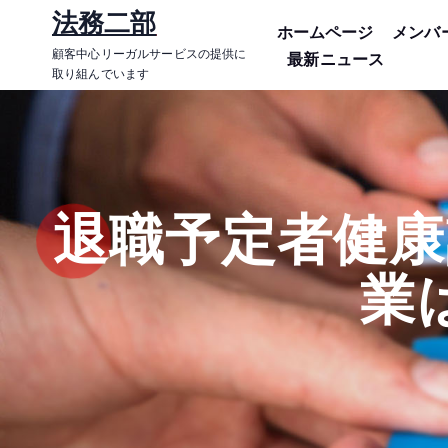
コ
法務二部
ホームページ
メンバ
ン
顧客中心リーガルサービスの提供に
最新ニュース
テ
取り組んでいます
ン
ツ
に
ス
キ
退職予定者健康
ッ
プ
業