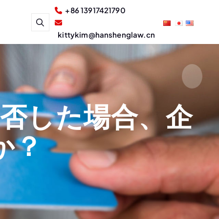
+86 13917421790
kittykim@hanshenglaw.cn
拒否した場合、企
か？