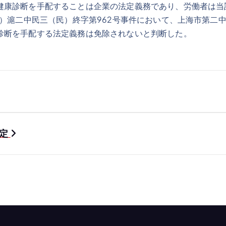
健康診断を手配することは企業の法定義務であり、労働者は当
5）滬二中民三（民）終字第962号事件において、上海市第二
診断を手配する法定義務は免除されないと判断した。
認定