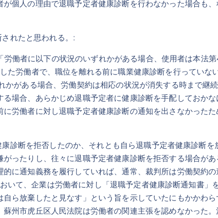
者が個人の理由で退職予定者健康診断を行わなかった場合も、
されたと思われる。:
労働者に以下の状況のいずれかがある場合、使用者は本法第4
した労働者で、職位を離れる前に職業健康診断を行っていない
ずれかがある場合、労働契約は相応の状況が消失する時まで継
する場合、あらかじめ退職予定者に健康診断を手配しておかな
前に労働者に対し退職予定者健康診断の通知を出さなかったた
康診断を拒否したのか、それとも自ら退職予定者健康診断を
嫌がったりし、往々に退職予定者健康診断を拒否する場合があ
理的に通知義務を履行していれば、通常、裁判所は労働契約の
号事件において、企業は労働者に対し「退職予定者健康診断通知書
は自ら放棄したと見なす」という旨を示していたにもかかわら
、蘇州市虎丘区人民法院は労働者の関連主張を認めなかった。