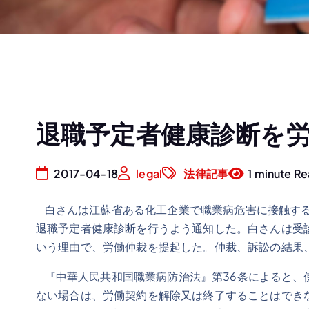
退職予定者健康診断を
2017-04-18
legal
法律記事
1 minute R
白さんは江蘇省ある化工企業で職業病危害に接触する
退職予定者健康診断を行うよう通知した。白さんは受
いう理由で、労働仲裁を提起した。仲裁、訴訟の結果、
『中華人民共和国職業病防治法』第36条によると、
ない場合は、労働契約を解除又は終了することはでき