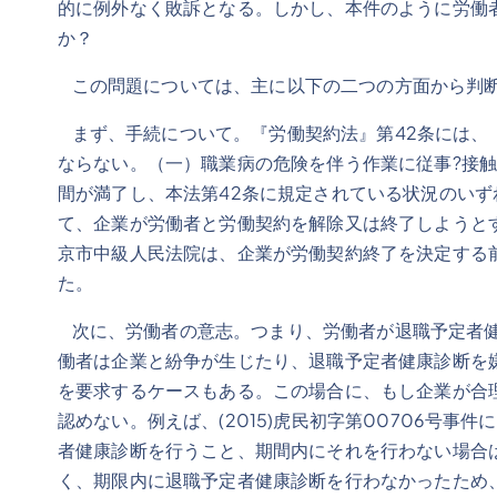
的に例外なく敗訴となる。しかし、本件のように労働
か？
この問題については、主に以下の二つの方面から判断
まず、手続について。『労働契約法』第42条には、「
ならない。（一）職業病の危険を伴う作業に従事?接触
間が満了し、本法第42条に規定されている状況のい
て、企業が労働者と労働契約を解除又は終了しようと
京市中級人民法院は、企業が労働契約終了を決定する
た。
次に、労働者の意志。つまり、労働者が退職予定者健
働者は企業と紛争が生じたり、退職予定者健康診断を
を要求するケースもある。この場合に、もし企業が合
認めない。例えば、(2015)虎民初字第00706
者健康診断を行うこと、期間内にそれを行わない場合
く、期限内に退職予定者健康診断を行わなかったため