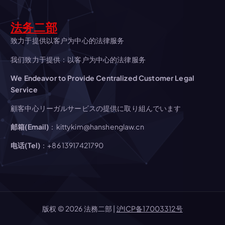
シ
ョ
法务二部
致力于提供以客户为中心的法律服务
ン
我们致力于提供：以客户为中心的法律服务
We Endeavor to Provide Centralized Customer Legal
Service
顧客中心リーガルサービスの提供に取り組んでいます
邮箱(Email)
：kittykim@hanshenglaw.cn
电话(Tel)
：+86 13917421790
版权 © 2026 法務二部 |
沪ICP备17003312号