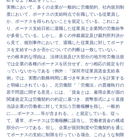
実務において、多くの企業が一般的に労働契約、社内規則制
度において、ボーナスの支給時点で在職している従業員し
か、ボーナスを得られないことを規定している。これによ
り、ボーナス支給日前に退職した従業員と企業間の労働紛争
が多発している。しかし、多くの仲裁裁定及び裁判所判決か
ら見て、個別事件において、退職した従業員に対してボーナ
スを支給すべきか否かについての判断は一致していない。
その根本的な理由は、法律法規及び大部分の地方性労働法規
では企業の各種のボーナスを区分せず、かつ相応の規定を行
っていないからである（例外：『深圳市従業員賃金支給条
例』では、実際の勤務時間に基づき年末ボーナスを計算する
と明確にされている）。元労働部『「労働法」の貫徹執行の
若干問題に関する意見』には、「賃金とは、雇用企業が国の
関連規定又は労働契約の約定に基づき、貨幣形式により直接
当該企業の労働者に対して支払う労働報酬を指し、一般的
に……ボーナス……等が含まれる。」と規定している。従っ
て、通常、ボーナスは労働報酬に該当し、労働者賃金の構成
部分の一つである。但し、企業が規則制度や労働契約を通じ
てボーナスの支給に制限を行っている場合、このような制限