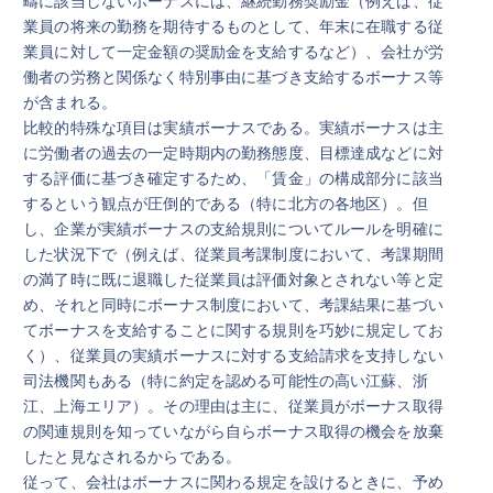
業員の将来の勤務を期待するものとして、年末に在職する従
業員に対して一定金額の奨励金を支給するなど）、会社が労
働者の労務と関係なく特別事由に基づき支給するボーナス等
が含まれる。
比較的特殊な項目は実績ボーナスである。実績ボーナスは主
に労働者の過去の一定時期内の勤務態度、目標達成などに対
する評価に基づき確定するため、「賃金」の構成部分に該当
するという観点が圧倒的である（特に北方の各地区）。但
し、企業が実績ボーナスの支給規則についてルールを明確に
した状況下で（例えば、従業員考課制度において、考課期間
の満了時に既に退職した従業員は評価対象とされない等と定
め、それと同時にボーナス制度において、考課結果に基づい
てボーナスを支給することに関する規則を巧妙に規定してお
く）、従業員の実績ボーナスに対する支給請求を支持しない
司法機関もある（特に約定を認める可能性の高い江蘇、浙
江、上海エリア）。その理由は主に、従業員がボーナス取得
の関連規則を知っていながら自らボーナス取得の機会を放棄
したと見なされるからである。
従って、会社はボーナスに関わる規定を設けるときに、予め