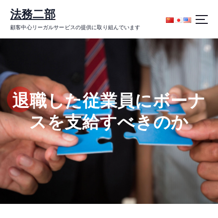
コ
法務二部
ン
テ
顧客中心リーガルサービスの提供に取り組んでいます
ン
ツ
に
ス
キ
ッ
退職した従業員にボーナ
プ
スを支給すべきのか