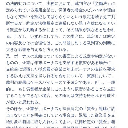
の法的効力について、実務において、裁判官が『労働法』に
定められている雇用企業に、労働者の賃金のピンハネや理由
もなく支払いを拒絶してはならないという規定を踏まえて判
断するか、約定が法律規定に違反しない限り有效になるとい
う観点から判断するかによって、その結果が異なると思われ
る。しかし、いずれにしても、この場合に、規定または約定
の内容及びその合理性は、この問題に対する裁判官の判断に
大きな影響を与えると考えられる。
又、ボーナスの支給についての書面による規定や約定がない
ものの、企業は年末ボーナスを支給する慣習がある場合に、
支給前に退職した従業員が企業に年末ボーナスの支給を要求
する訴えは支持を得られるか否かについて、実務において、
裁判の結果はケースバイケースで不確定である。但し、一般
的に、もし労働者が企業にこのような慣習があることを立証
することができない場合、その訴えは支持を得られる可能性
が低いと思われる。
そのほか、企業が、ボーナスが法律所定の「賃金」範疇に該
当しないことを明確にしている場合は、退職した従業員を支
給対象の範囲に取り入れなくてよい。法律所定の「賃金」範
疇に該当しないボーナスには、継続勤務奨励金（例えば、従