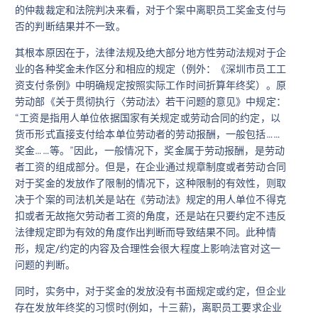
的仲裁裁定和法院判决来看，对于个案中离职员工奖金支付与
否的判断结果并不一致。
其根本原因在于，法律法规及绝大部分地方性劳动法规对于企
业的各种奖金未作区分和相应的规定（例外：《深圳市员工工
资支付条例》中明确规定按照实际工作时间折算年终奖）。原
劳动部《关于贯彻执行〈劳动法〉若干问题的意见》中规定：
“工资是指用人单位依据国家有关规定或劳动合同的约定，以
货币形式直接支付给本单位劳动者的劳动报酬，一般包括……
奖金……等。”因此，一般情况下，奖金属于劳动报酬，是劳动
者工资的组成部分。但是，在企业通过规章制度或者劳动合同
对于奖金的发放作了限制的情况下，这种限制的有效性，则取
决于个案的司法机关是站在《劳动法》规定的用人单位不得克
扣或者无故拖欠劳动者工资的角度，还是站在只要约定不违反
法律规定即为有效的角度作出判断而导致结果不同。此种情
形，规定/约定的内容及合理性会很大程度上影响法官对这一
问题的判断。
同时，实务中，对于奖金的发放没有书面规定或约定，但企业
存在发放年终奖的习惯时(例如，十三薪)，离职员工要求企业