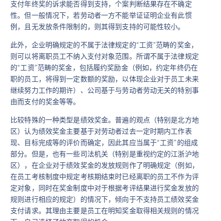
支付年终奖的诉求能否得到支持，个案判断结果存在不确定
性。但一般情况下，若劳动者一方不能举证证明企业有此惯
例，且无发放条件限制的，则其得到支持的可能性较小。
此外，企业明确规定的不属于法律规定的“工资”范畴的奖金，
则可以将离职员工不纳入支付对象范围。所谓不属于法律规定
的“工资”范畴的奖金，包括履约奖励金（例如，约定年终仍在
职的员工，将得到一定数额的奖励，以体现企业对于员工未来
继续努力工作的期许）、公司基于与劳动者劳动无关的特别事
由而支付的奖金等等。
比较特殊的一种类型是绩效奖金。普遍的观点（特别是北方地
区）认为绩效奖金主要基于对劳动者过去一定时期内工作表
现、目标完成等的评价而确定，因此其应当属于“工资”的组成
部分。但是，也有一些司法机关（特别是重视约定的江浙沪地
区），在企业对于绩效奖金的发放规则作了明确规定（例如，
在员工考核制度中规定考核期结束时已经离职的员工不作为评
定对象，同时在奖金制度中对于根据考评结果进行奖金发放的
规则进行相应的规定）的情况下，倾向于不支持员工绩效奖金
支付请求。其理由主要是员工在明知奖金取得相关规则的情况