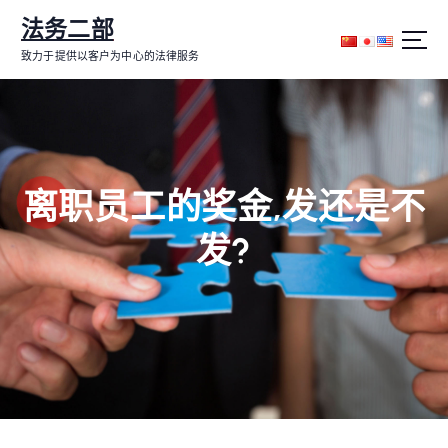
跳
法务二部
转
到
致力于提供以客户为中心的法律服务
内
容
离职员工的奖金,发还是不
发?