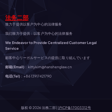
シ
ョ
法务二部
ン
致力于提供以客户为中心的法律服务
我们致力于提供：以客户为中心的法律服务
We Endeavor to Provide Centralized Customer Legal
Service
顧客中心リーガルサービスの提供に取り組んでいます
邮箱(Email)
：kittykim@hanshenglaw.cn
电话(Tel)
：+86 13917421790
版权 © 2026 法務二部 |
沪ICP备17003312号