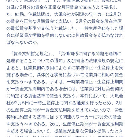
分及び3月分の賃金を正常な月額賃金で支払うよう要求し
た。結局、仲裁法廷は、大風会社が関連のワーカーに2月分
の賃金を正常な月額賃金で支払い、3月分の賃金を所在地区
の最低賃金基準で支払うと裁決した。一時生産停止をした場
合に従業員が労働を提供しないのに何故賃金を支払わなけれ
ばならないのか。
『賃金支払暫定規定』、『労働関係に関する問題を適切に
処理することについての通知』及び関連の法律法規の規定に
よると、従業員側の原因によらずに業務停止・生産停止を実
施する場合に、具体的な状況に基づいて従業員に相応の賃金
を支払うべきである。まずは、一時業務停止・生産停止期間
が一賃金支払周期内である場合には、従業員に対し労働契約
に約定する賃金基準で賃金を支払う。本件において、大風会
社が2月5日に一時生産停止に関する通知を行ったため、2月
の生産停止期間が一賃金支払周期を超えていないので、労働
契約に約定する基準に従って関連のワーカーに2月分の賃金
を支払うべきである。次に、生産停止期間が一賃金支払周期
を超える場合において、従業員が正常な労働を提供したとき