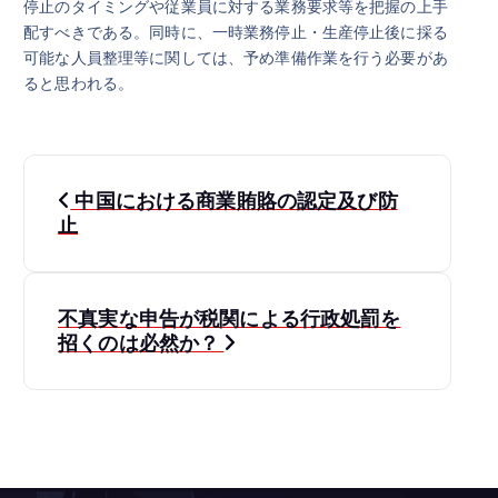
停止のタイミングや従業員に対する業務要求等を把握の上手
配すべきである。同時に、一時業務停止・生産停止後に採る
可能な人員整理等に関しては、予め準備作業を行う必要があ
ると思われる。
投
中国における商業賄賂の認定及び防
稿
止
ナ
不真実な申告が税関による行政処罰を
ビ
招くのは必然か？
ゲ
ー