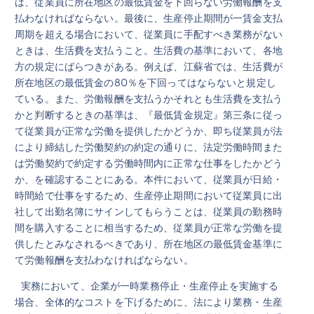
は、従業員に所在地区の最低賃金を下回らない労働報酬を支
払わなければならない。最後に、生産停止期間が一賃金支払
周期を超える場合において、従業員に手配すべき業務がない
ときは、生活費を支払うこと。生活費の基準において、各地
方の規定にばらつきがある。例えば、江蘇省では、生活費が
所在地区の最低賃金の80％を下回ってはならないと規定し
ている。また、労働報酬を支払うかそれとも生活費を支払う
かと判断するときの基準は、『最低賃金規定』第三条に従っ
て従業員が正常な労働を提供したかどうか、即ち従業員が法
により締結した労働契約の約定の通りに、法定労働時間また
は労働契約で約定する労働時間内に正常な仕事をしたかどう
か、を確認することにある。本件において、従業員が日給・
時間給で仕事をするため、生産停止期間において従業員に出
社して出勤名簿にサインしてもらうことは、従業員の勤務時
間を購入することに相当するため、従業員が正常な労働を提
供したとみなされるべきであり、所在地区の最低賃金基準に
て労働報酬を支払わなければならない。
実務において、企業が一時業務停止・生産停止を実施する
場合、全体的なコストを下げるために、法により業務・生産