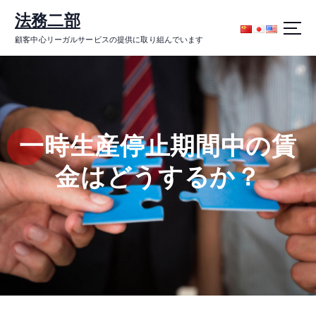
コ
法務二部
ン
テ
顧客中心リーガルサービスの提供に取り組んでいます
ン
ツ
に
ス
キ
ッ
一時生産停止期間中の賃
プ
金はどうするか？