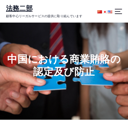
コ
法務二部
ン
テ
顧客中心リーガルサービスの提供に取り組んでいます
ン
ツ
に
ス
キ
ッ
中国における商業賄賂の
プ
認定及び防止