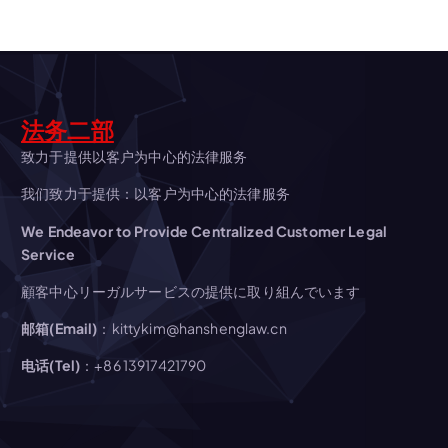
ー
シ
ョ
法务二部
ン
致力于提供以客户为中心的法律服务
我们致力于提供：以客户为中心的法律服务
We Endeavor to Provide Centralized Customer Legal
Service
顧客中心リーガルサービスの提供に取り組んでいます
邮箱(Email)
：kittykim@hanshenglaw.cn
电话(Tel)
：+86 13917421790