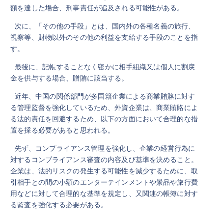
額を達した場合、刑事責任が追及される可能性がある。
次に、「その他の手段」とは、国内外の各種名義の旅行、
視察等、財物以外のその他の利益を支給する手段のことを指
す。
最後に、記帳することなく密かに相手組織又は個人に割戻
金を供与する場合、贈賄に該当する。
近年、中国の関係部門が多国籍企業による商業賄賂に対す
る管理監督を強化しているため、外資企業は、商業賄賂によ
る法的責任を回避するため、以下の方面において合理的な措
置を採る必要があると思われる。
先ず、コンプライアンス管理を強化し、企業の経営行為に
対するコンプライアンス審査の内容及び基準を決めること。
企業は、法的リスクの発生する可能性を減少するために、取
引相手との間の小額のエンターテインメントや景品や旅行費
用などに対して合理的な基準を規定し、又関連の帳簿に対す
る監査を強化する必要がある。