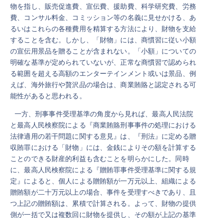
物を指し、販売促進費、宣伝費、援助費、科学研究費、労務
費、コンサル料金、コミッション等の名義に見せかける、あ
るいはこれらの各種費用を精算する方法により、財物を支給
することを含む。しかし、「財物」には、商慣習に従い小額
の宣伝用景品を贈ることが含まれない。「小額」についての
明確な基準が定められていないが、正常な商慣習で認められ
る範囲を超える高額のエンターテインメント或いは景品、例
えば、海外旅行や贅沢品の場合は、商業賄賂と認定される可
能性があると思われる。
一方、刑事事件受理基準の角度から見れば、最高人民法院
と最高人民検察院による『商業賄賂刑事事件の処理における
法律適用の若干問題に関する意見』は、『刑法』に定める贈
収賄罪における「財物」には、金銭によりその額を計算する
ことのできる財産的利益も含むことを明らかにした。同時
に、最高人民検察院による『贈賄罪事件受理基準に関する規
定』によると、個人による贈賄額が一万元以上、組織による
贈賄額が二十万元以上の場合、事件を受理すべきであり、且
つ上記の贈賄額は、累積で計算される。よって、財物の提供
側が一括で又は複数回に財物を提供し、その額が上記の基準