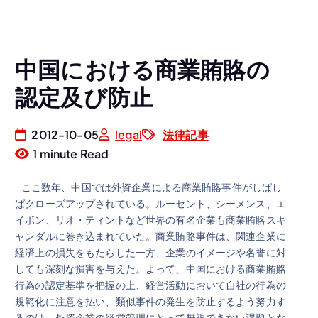
中国における商業賄賂の
認定及び防止
2012-10-05
legal
法律記事
1 minute Read
ここ数年、中国では外資企業による商業賄賂事件がしばし
ばクローズアップされている。ルーセント、シーメンス、エ
イボン、リオ・ティントなど世界の有名企業も商業賄賂スキ
ャンダルに巻き込まれていた。商業賄賂事件は、関連企業に
経済上の損失をもたらした一方、企業のイメージや名誉に対
しても深刻な損害を与えた。よって、中国における商業賄賂
行為の認定基準を把握の上、経営活動において自社の行為の
規範化に注意を払い、類似事件の発生を防止するよう努力す
るのは、外資企業の経営管理にとって無視できない課題とな