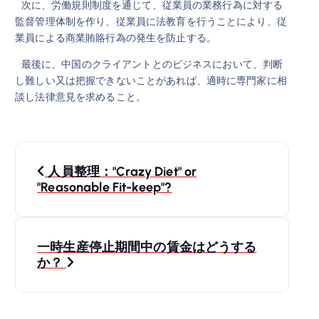
次に、労働規則制度を通じて、従業員の業務行為に対する
監督管理体制を作り、従業員に法教育を行うことにより、従
業員による商業賄賂行為の発生を防止する。
最後に、中国のクライアントとのビジネスにおいて、判断
し難しい又は把握できないことがあれば、適時に専門家に相
談し法律意見を求めること。
投
人員整理："Crazy Diet" or
稿
"Reasonable Fit-keep"?
ナ
一時生産停止期間中の賃金はどうする
ビ
か？
ゲ