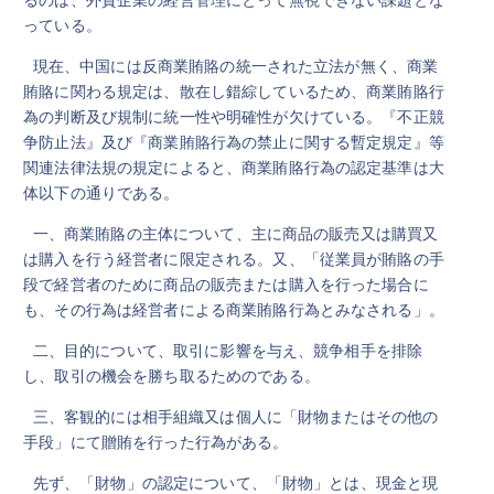
っている。
現在、中国には反商業賄賂の統一された立法が無く、商業
賄賂に関わる規定は、散在し錯綜しているため、商業賄賂行
為の判断及び規制に統一性や明確性が欠けている。『不正競
争防止法』及び『商業賄賂行為の禁止に関する暫定規定』等
関連法律法規の規定によると、商業賄賂行為の認定基準は大
体以下の通りである。
一、商業賄賂の主体について、主に商品の販売又は購買又
は購入を行う経営者に限定される。又、「従業員が賄賂の手
段で経営者のために商品の販売または購入を行った場合に
も、その行為は経営者による商業賄賂行為とみなされる」。
二、目的について、取引に影響を与え、競争相手を排除
し、取引の機会を勝ち取るためのである。
三、客観的には相手組織又は個人に「財物またはその他の
手段」にて贈賄を行った行為がある。
先ず、「財物」の認定について、「財物」とは、現金と現