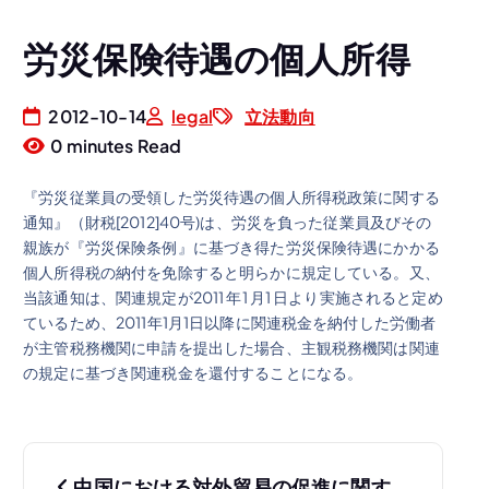
労災保険待遇の個人所得
2012-10-14
legal
立法動向
0 minutes Read
『労災従業員の受領した労災待遇の個人所得税政策に関する
通知』（財税[2012]40号)は、労災を負った従業員及びその
親族が『労災保険条例』に基づき得た労災保険待遇にかかる
個人所得税の納付を免除すると明らかに規定している。又、
当該通知は、関連規定が2011 年1 月1 日より実施されると定め
ているため、2011年1月1日以降に関連税金を納付した労働者
が主管税務機関に申請を提出した場合、主観税務機関は関連
の規定に基づき関連税金を還付することになる。
投
中国における対外貿易の促進に関す