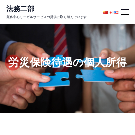
コ
法務二部
ン
テ
顧客中心リーガルサービスの提供に取り組んでいます
ン
ツ
に
ス
キ
ッ
労災保険待遇の個人所得
プ