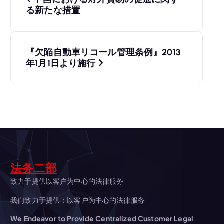
稿
る新たな措置
ナ
『欠陥自動車リコール管理条例』2013
ビ
年1月1日より施行
ゲ
ー
シ
ョ
法务二部
ン
致力于提供以客户为中心的法律服务
我们致力于提供：以客户为中心的法律服务
We Endeavor to Provide Centralized Customer Legal