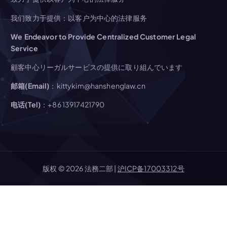
ン
我们致力于提供：以客户为中心的法律服务
We Endeavor to Provide Centralized Customer Legal
Service
顧客中心リーガルサービスの提供に取り組んでいます
邮箱(Email)
：kittykim@hanshenglaw.cn
电话(Tel)
：+86 13917421790
版权 © 2026 法務二部 |
沪ICP备17003312号