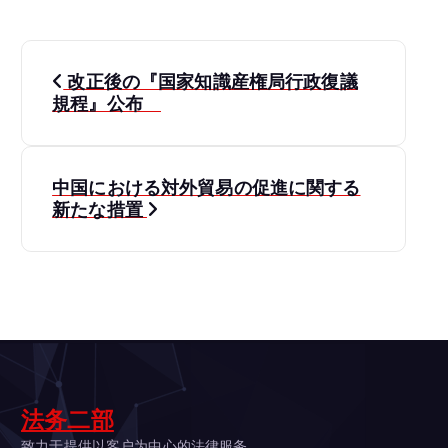
投
改正後の『国家知識産権局行政復議
稿
規程』公布
ナ
中国における対外貿易の促進に関する
ビ
新たな措置
ゲ
ー
シ
ョ
法务二部
致力于提供以客户为中心的法律服务