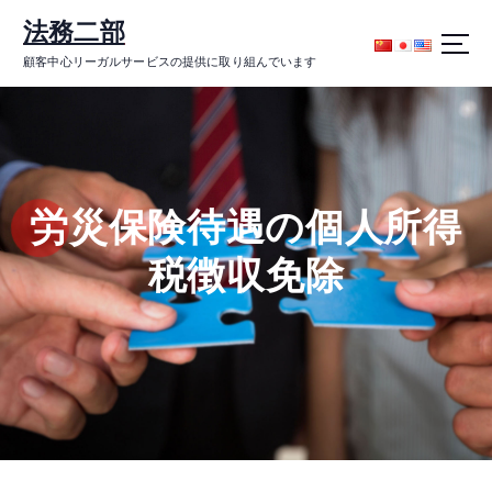
コ
法務二部
ン
テ
顧客中心リーガルサービスの提供に取り組んでいます
ン
ツ
に
ス
キ
ッ
労災保険待遇の個人所得
プ
税徴収免除