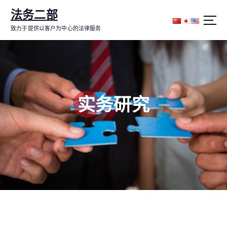
跳
法务二部
转
到
致力于提供以客户为中心的法律服务
内
容
实务研究