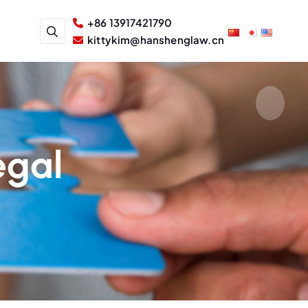
+86 13917421790
kittykim@hanshenglaw.cn
gal