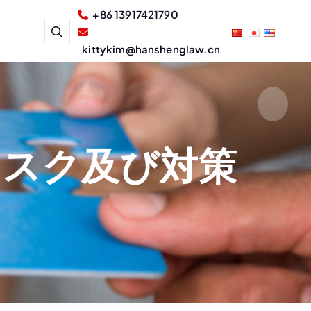
+86 13917421790
kittykim@hanshenglaw.cn
リスク及び対策