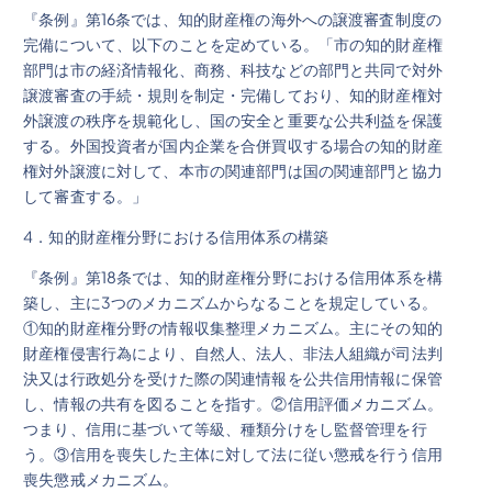
『条例』第16条では、知的財産権の海外への譲渡審査制度の
完備について、以下のことを定めている。「市の知的財産権
部門は市の経済情報化、商務、科技などの部門と共同で対外
譲渡審査の手続・規則を制定・完備しており、知的財産権対
外譲渡の秩序を規範化し、国の安全と重要な公共利益を保護
する。外国投資者が国内企業を合併買収する場合の知的財産
権対外譲渡に対して、本市の関連部門は国の関連部門と協力
して審査する。」
4．知的財産権分野における信用体系の構築
『条例』第18条では、知的財産権分野における信用体系を構
築し、主に3つのメカニズムからなることを規定している。
①知的財産権分野の情報収集整理メカニズム。主にその知的
財産権侵害行為により、自然人、法人、非法人組織が司法判
決又は行政処分を受けた際の関連情報を公共信用情報に保管
し、情報の共有を図ることを指す。②信用評価メカニズム。
つまり、信用に基づいて等級、種類分けをし監督管理を行
う。③信用を喪失した主体に対して法に従い懲戒を行う信用
喪失懲戒メカニズム。