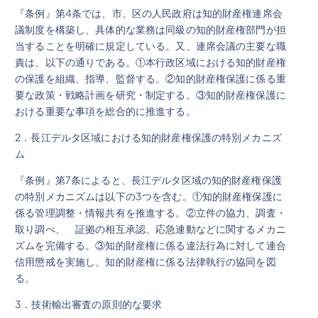
『条例』第4条では、市、区の人民政府は知的財産権連席会
議制度を構築し、具体的な業務は同級の知的財産権部門が担
当することを明確に規定している。又、連席会議の主要な職
責は、以下の通りである。①本行政区域における知的財産権
の保護を組織、指導、監督する。②知的財産権保護に係る重
要な政策・戦略計画を研究・制定する。③知的財産権保護に
おける重要な事項を総合的に推進する。
2．長江デルタ区域における知的財産権保護の特別メカニズ
ム
『条例』第7条によると、長江デルタ区域の知的財産権保護
の特別メカニズムは以下の3つを含む。①知的財産権保護に
係る管理調整・情報共有を推進する。②立件の協力、調査・
取り調べ、 証拠の相互承認、応急連動などに関するメカニ
ズムを完備する。③知的財産権に係る違法行為に対して連合
信用懲戒を実施し、知的財産権に係る法律執行の協同を図
る。
3．技術輸出審査の原則的な要求