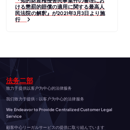
『知的財産権侵害民事案件の審理にお
ビ
ける懲罰的賠償の適用に関する最高人
民法院の解釈』が2021年3月3日より施
ゲ
行
ー
シ
ョ
ン
法务二部
致力于提供以客户为中心的法律服务
我们致力于提供：以客户为中心的法律服务
We Endeavor to Provide Centralized Customer Legal
Service
顧客中心リーガルサービスの提供に取り組んでいます