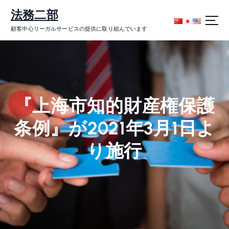
コ
法務二部
ン
テ
顧客中心リーガルサービスの提供に取り組んでいます
ン
ツ
に
ス
キ
ッ
『上海市知的財産権保護
プ
条例』が2021年3月1日よ
り施行