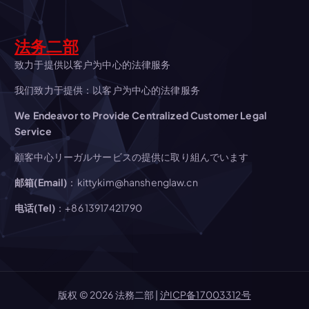
シ
ョ
法务二部
致力于提供以客户为中心的法律服务
ン
我们致力于提供：以客户为中心的法律服务
We Endeavor to Provide Centralized Customer Legal
Service
顧客中心リーガルサービスの提供に取り組んでいます
邮箱(Email)
：kittykim@hanshenglaw.cn
电话(Tel)
：+86 13917421790
版权 © 2026 法務二部 |
沪ICP备17003312号