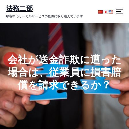
コ
法務二部
ン
テ
顧客中心リーガルサービスの提供に取り組んでいます
ン
ツ
に
ス
キ
ッ
会社が送金詐欺に遭った
プ
場合は、従業員に損害賠
償を請求できるか？