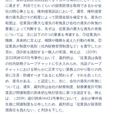
に過ぎず、判決でどれぐらいの損害賠償を取得できるかが会
社の関心事となる。権利侵害訴訟において、通常、権利侵害
者の過失及びその程度によって賠償金額を確定する。過失の
程度は、従業員の重大な過失の有無及び会社の過失の有無の
要素によって判断する。先ずは、従業員の重大な過失の有無
については、主に以下の3つの要素を考慮する。①従業員の
職務、具体的に言えば、権限や職務を超えた行動の有無。②
従業員が制度や規則（社内財務管理制度など）を遵守したか
否か。③詐欺を識別する一般人の常識。例えば、（2019）
京02民終10315号事件において、裁判所は、「従業員は偽造
の社内財務グループチャットに引き入れられ、当該グループ
チャットにおける明らかに正常でない業務上のやり取りの内
容に注意・防備すべきであるにも関わらず、それを怠ったた
め、過失がある。」と認定した。次に、会社の過失の有無に
ついては、通常、裁判所は会社の財務制度、財務審査許可制
度及び関連制度の具体的な執行状況に基づき認定する。例え
ば、（2019）滬01民终14432号事件において、会社が事件発
生後に関連制度を公布したため、裁判所は「従業員が損害賠
償責任を負わない」と判決を下した。