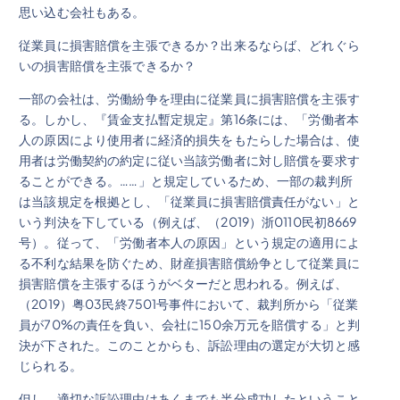
思い込む会社もある。
従業員に損害賠償を主張できるか？出来るならば、どれぐら
いの損害賠償を主張できるか？
一部の会社は、労働紛争を理由に従業員に損害賠償を主張す
る。しかし、『賃金支払暫定規定』第16条には、「労働者本
人の原因により使用者に経済的損失をもたらした場合は、使
用者は労働契約の約定に従い当該労働者に対し賠償を要求す
ることができる。……」と規定しているため、一部の裁判所
は当該規定を根拠とし、「従業員に損害賠償責任がない」と
いう判決を下している（例えば、（2019）浙0110民初8669
号）。従って、「労働者本人の原因」という規定の適用によ
る不利な結果を防ぐため、財産損害賠償紛争として従業員に
損害賠償を主張するほうがベターだと思われる。例えば、
（2019）粤03民終7501号事件において、裁判所から「従業
員が70%の責任を負い、会社に150余万元を賠償する」と判
決が下された。このことからも、訴訟理由の選定が大切と感
じられる。
但し、適切な訴訟理由はあくまでも半分成功したということ