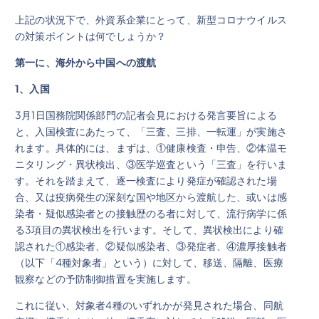
上記の状況下で、外資系企業にとって、新型コロナウイルス
の対策ポイントは何でしょうか？
第一に、海外から中国への渡航
1
、入国
3月1日国務院関係部門の記者会見における発言要旨による
と、入国検査にあたって、「三査、三排、一転運」が実施さ
れます。具体的には、まずは、①健康検査・申告、②体温モ
ニタリング・異状検出、③医学巡査という「三査」を行いま
す。それを踏まえて、逐一検査により発症が確認された場
合、又は疫病発生の深刻な国や地区から渡航した、或いは感
染者・疑似感染者との接触歴のる者に対して、流行病学に係
る3項目の異状検出を行います。そして、異状検出により確
認された①感染者、②疑似感染者、③発症者、④濃厚接触者
（以下「4種対象者」という）に対して、移送、隔離、医療
観察などの予防制御措置を実施します。
これに従い、対象者4種のいずれかが発見された場合、同航