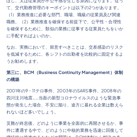
ぼし、又は従業員が不公平感を生じる原因になります。従っ
て、交代勤務管理のキーポイントは以下の2つがあります。
（1）業務推進に必要な部門、職場、職級の従業員及び関連
職務。（2）業務推進を確保する前提下で、公平性・合理性
を確保するために、類似の業務に従事する従業員たちをいか
に手配すればよいのか。
なお、実務において、留意すべきことは、交差感染のリスク
を低減するために、各シフトの出勤者を比較的に固定するよ
うお勧めします。
第三に、
BCM
（
Business Continuity Management
）体制
の構築
2001年の9・11テロ事件、2003年のSARS事件、2008年の
四川汶川地震……当面の新型コロナウイルスのような緊急事
態が発生した場合、不安に陥り、途方に暮れる企業は数えら
れないほど多いでしょう。
災難が終息後、どのように事業を全面的に再開させるか、事
件に遭遇する中で、どのように中核的業務を迅速に回復して