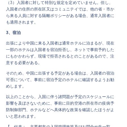
（3）入国者に対して特別な規定を定めていません。但し、
入国者の住所の所在区又はコミュニテイでは、他の省・市か
ら来る人員に対する隔離ポリシーがある場合、通常入国者に
も適用されます。
3
、宿泊
出張により中国に来る入国者は通常ホテルに泊まるが、現在
一部のホテルは入国者を宿泊拒否し、ネットで事前予約した
にもかかわらず、現場で拒否されるとのことがあるので、注
意する必要がある。
そのため、中国に出張する予定がある場合は、入国者の宿泊
可否について、事前に宿泊予定のホテルに確認するようお勧
めします。
以上のことから、入国に伴う諸問題が予定のスケジュールに
影響を及ぼさないために、事前に目的空港の所在市の疫病予
防制御部門、ホテルなどへ具体的な政策を確認したほうがよ
いと思われます。
【 付表：
主要都市の入国管理政策及びお問合せ先一覧