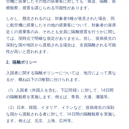
空機に搭乗したその他の搭乗客に対しても「移送、隔離、医
療観察」措置を講じられる可能性があります。
しかし、懸念されるのは、対象者4種が発見された場合、同
じ航空機に搭乗したその他の搭乗客について、対象者の座席
近くの搭乗客のみ、それとも全員に隔離措置を行うかに関し
ては、現時点で明確な規定がありません。但し、疫病発生の
深刻な国や地区から渡航される場合は、全員隔離される可能
性が高いと思われます。
2
、隔離ポリシー
入国者に関する隔離ポリシーについては、地方によって異な
るが、概ね以下の3種類に分けられます。
（1）入国者（外国人を含む。下記同様）に対して、14日間
の隔離観察を実施します。例えば、青島、大連、瀋陽等。
（2）日本、韓国、イタリア、イランなど、疫病発生の深刻
な国から渡航される者に対して、14日間の隔離観察を実施し
ます。例えば、北京、上海、広州等。