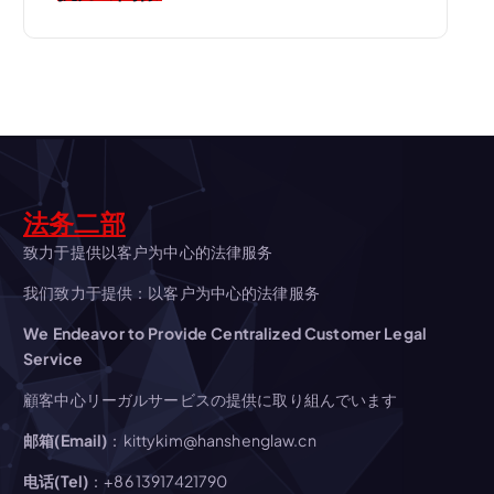
ゲ
ー
シ
ョ
法务二部
ン
致力于提供以客户为中心的法律服务
我们致力于提供：以客户为中心的法律服务
We Endeavor to Provide Centralized Customer Legal
Service
顧客中心リーガルサービスの提供に取り組んでいます
邮箱(Email)
：kittykim@hanshenglaw.cn
电话(Tel)
：+86 13917421790