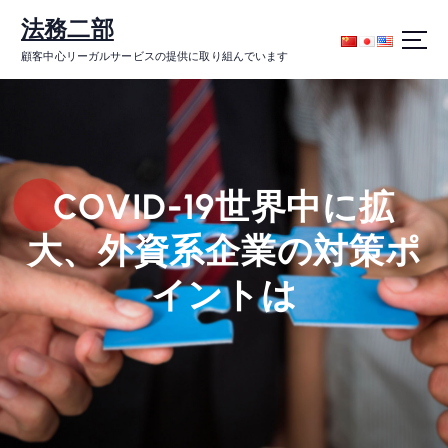
コ
法務二部
ン
テ
顧客中心リーガルサービスの提供に取り組んでいます
ン
ツ
に
ス
キ
ッ
COVID-19世界中に拡
プ
大、外資系企業の対策ポ
イントは