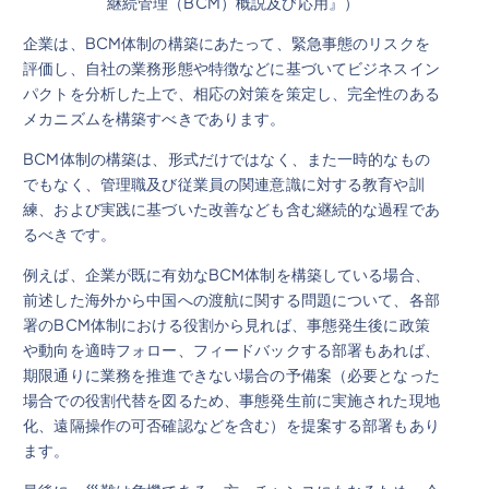
継続管理（BCM）概説及び応用』）
企業は、BCM体制の構築にあたって、緊急事態のリスクを
評価し、自社の業務形態や特徴などに基づいてビジネスイン
パクトを分析した上で、相応の対策を策定し、完全性のある
メカニズムを構築すべきであります。
BCM体制の構築は、形式だけではなく、また一時的なもの
でもなく、管理職及び従業員の関連意識に対する教育や訓
練、および実践に基づいた改善なども含む継続的な過程であ
るべきです。
例えば、企業が既に有効なBCM体制を構築している場合、
前述した海外から中国への渡航に関する問題について、各部
署のBCM体制における役割から見れば、事態発生後に政策
や動向を適時フォロー、フィードバックする部署もあれば、
期限通りに業務を推進できない場合の予備案（必要となった
場合での役割代替を図るため、事態発生前に実施された現地
化、遠隔操作の可否確認などを含む）を提案する部署もあり
ます。