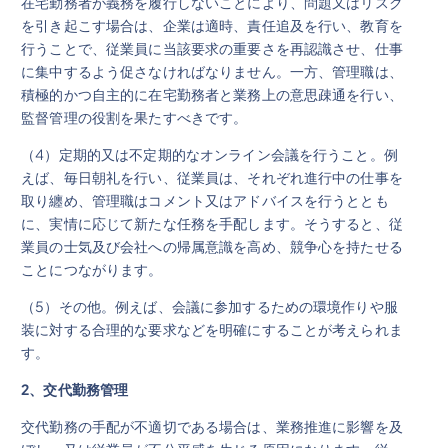
在宅勤務者が義務を履行しないことにより、問題又はリスク
を引き起こす場合は、企業は適時、責任追及を行い、教育を
行うことで、従業員に当該要求の重要さを再認識させ、仕事
に集中するよう促さなければなりません。一方、管理職は、
積極的かつ自主的に在宅勤務者と業務上の意思疎通を行い、
監督管理の役割を果たすべきです。
（4）定期的又は不定期的なオンライン会議を行うこと。例
えば、毎日朝礼を行い、従業員は、それぞれ進行中の仕事を
取り纏め、管理職はコメント又はアドバイスを行うととも
に、実情に応じて新たな任務を手配します。そうすると、従
業員の士気及び会社への帰属意識を高め、競争心を持たせる
ことにつながります。
（5）その他。例えば、会議に参加するための環境作りや服
装に対する合理的な要求などを明確にすることが考えられま
す。
2
、交代勤務管理
交代勤務の手配が不適切である場合は、業務推進に影響を及