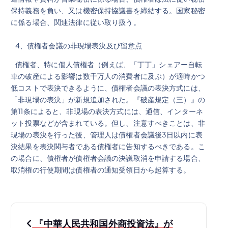
保持義務を負い、又は機密保持協議書を締結する。国家秘密
に係る場合、関連法律に従い取り扱う。
4、債権者会議の非現場表決及び留意点
債権者、特に個人債権者（例えば、「丁丁」シェアー自転
車の破産による影響は数千万人の消費者に及ぶ）が適時かつ
低コストで表決できるように、債権者会議の表決方式には、
「非現場の表決」が新規追加された。『破産規定（三）』の
第11条によると、非現場の表決方式には、通信、インターネ
ット投票などが含まれている。但し、注意すべきことは、非
現場の表決を行った後、管理人は債権者会議後3日以内に表
決結果を表決関与者である債権者に告知するべきである。こ
の場合に、債権者が債権者会議の決議取消を申請する場合、
取消権の行使期間は債権者の通知受領日から起算する。
投
『中華人民共和国外商投資法』が