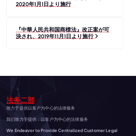
稿
2020年1月1日より施行
ナ
『中華人民共和国商標法』改正案が可
ビ
決され、2019年11月1日より施行
ゲ
ー
シ
ョ
法务二部
ン
致力于提供以客户为中心的法律服务
我们致力于提供：以客户为中心的法律服务
We Endeavor to Provide Centralized Customer Legal