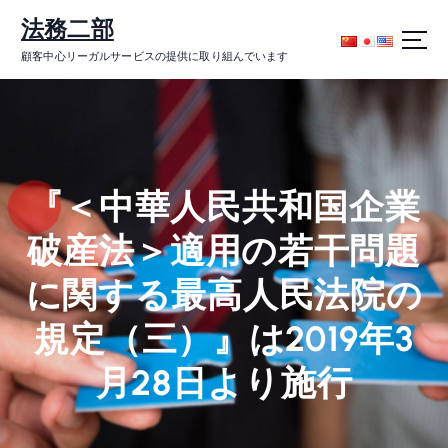
コ
法務二部
ン
テ
顧客中心リーガルサービスの提供に取り組んでいます
ン
ツ
に
ス
キ
ッ
『＜中華人民共和国企業
プ
破産法＞適用の若干問題
に関する最高人民法院の
規定（三）』は2019年3
月28日より施行