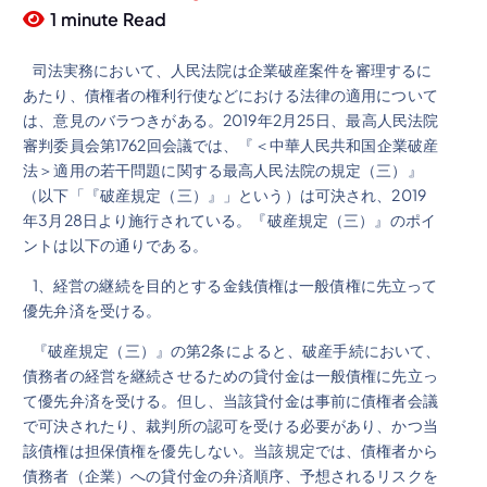
1 minute Read
司法実務において、人民法院は企業破産案件を審理するに
あたり、債権者の権利行使などにおける法律の適用について
は、意見のバラつきがある。2019年2月25日、最高人民法院
審判委員会第1762回会議では、『＜中華人民共和国企業破産
法＞適用の若干問題に関する最高人民法院の規定（三）』
（以下「『破産規定（三）』」という）は可決され、2019
年3月28日より施行されている。『破産規定（三）』のポイ
ントは以下の通りである。
1、経営の継続を目的とする金銭債権は一般債権に先立って
優先弁済を受ける。
『破産規定（三）』の第2条によると、破産手続において、
債務者の経営を継続させるための貸付金は一般債権に先立っ
て優先弁済を受ける。但し、当該貸付金は事前に債権者会議
で可決されたり、裁判所の認可を受ける必要があり、かつ当
該債権は担保債権を優先しない。当該規定では、債権者から
債務者（企業）への貸付金の弁済順序、予想されるリスクを