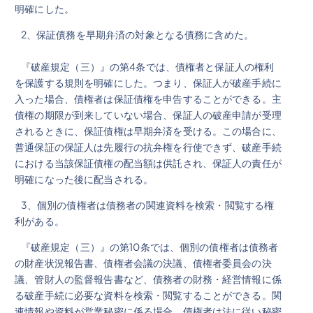
明確にした。
2、保証債務を早期弁済の対象となる債務に含めた。
『破産規定（三）』の第4条では、債権者と保証人の権利
を保護する規則を明確にした。つまり、保証人が破産手続に
入った場合、債権者は保証債権を申告することができる。主
債権の期限が到来していない場合、保証人の破産申請が受理
されるときに、保証債権は早期弁済を受ける。この場合に、
普通保証の保証人は先履行の抗弁権を行使できず、破産手続
における当該保証債権の配当額は供託され、保証人の責任が
明確になった後に配当される。
3、個別の債権者は債務者の関連資料を検索・閲覧する権
利がある。
『破産規定（三）』の第10条では、個別の債権者は債務者
の財産状況報告書、債権者会議の決議、債権者委員会の決
議、管財人の監督報告書など、債務者の財務・経営情報に係
る破産手続に必要な資料を検索・閲覧することができる。関
連情報や資料が営業秘密に係る場合、債権者は法に従い秘密