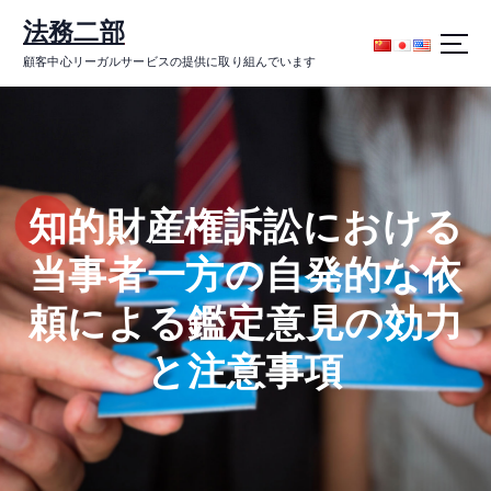
コ
法務二部
ン
テ
顧客中心リーガルサービスの提供に取り組んでいます
ン
ツ
に
ス
キ
ッ
知的財産権訴訟における
プ
当事者一方の自発的な依
頼による鑑定意見の効力
と注意事項