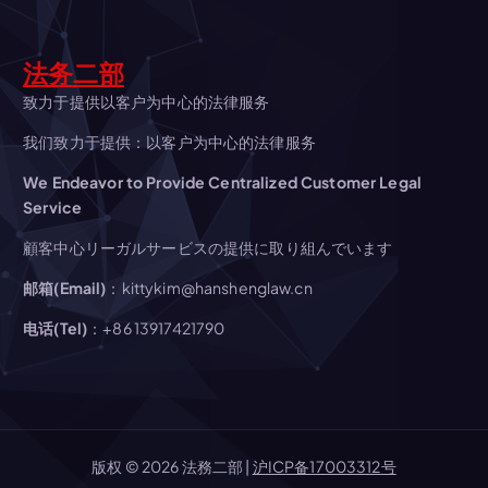
ョ
法务二部
ン
致力于提供以客户为中心的法律服务
我们致力于提供：以客户为中心的法律服务
We Endeavor to Provide Centralized Customer Legal
Service
顧客中心リーガルサービスの提供に取り組んでいます
邮箱(Email)
：kittykim@hanshenglaw.cn
电话(Tel)
：+86 13917421790
版权 © 2026 法務二部 |
沪ICP备17003312号