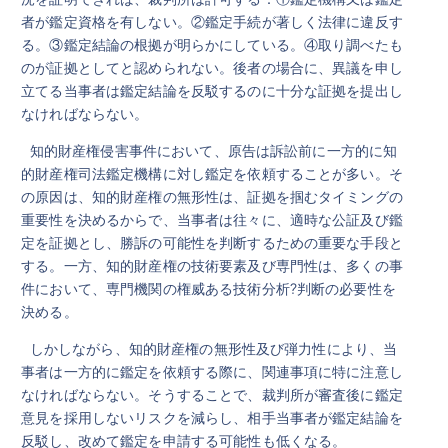
者が鑑定資格を有しない。②鑑定手続が著しく法律に違反す
る。③鑑定結論の根拠が明らかにしている。④取り調べたも
のが証拠としてと認められない。後者の場合に、異議を申し
立てる当事者は鑑定結論を反駁するのに十分な証拠を提出し
なければならない。
知的財産権侵害事件において、原告は訴訟前に一方的に知
的財産権司法鑑定機構に対し鑑定を依頼することが多い。そ
の原因は、知的財産権の無形性は、証拠を掴むタイミングの
重要性を決めるからで、当事者は往々に、適時な公証及び鑑
定を証拠とし、勝訴の可能性を判断するための重要な手段と
する。一方、知的財産権の技術要素及び専門性は、多くの事
件において、専門機関の権威ある技術分析?判断の必要性を
決める。
しかしながら、知的財産権の無形性及び弾力性により、当
事者は一方的に鑑定を依頼する際に、関連事項に特に注意し
なければならない。そうすることで、裁判所が審査後に鑑定
意見を採用しないリスクを減らし、相手当事者が鑑定結論を
反駁し、改めて鑑定を申請する可能性も低くなる。