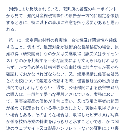
判例により反映されている、裁判所の審査のキーポイント
から見て、知的財産権侵害事件の原告が一方的に鑑定を依頼
するときに、特に以下の事項に注意を払う必要があると思わ
れる。
第一に、鑑定用の材料の真実性、合法性及び関連性を確保
すること。例えば、鑑定対象が技術的な営業秘密の場合、原
始取得（研究開発）なのか又は受継取得（譲受又はライセン
ス）なのかを判断する十分な証拠により支えられなければな
らず、かつ予め係る技術考案が自由技術に該当するか否かを
確認しておかなければならない。又、鑑定機構に侵害被疑品
との比較について鑑定を依頼する際、侵害被疑品の出所は合
法的でなければならない。通常、公証機関による侵害被疑品
の購入は、一般的で妥当な手段とされている。実務におい
て、侵害被疑品の価格が非常に高い、又は取引当事者の範囲
が極めて限定されている等の原因により、実物を取得できな
い場合もある。そのような場合は、取得したビデオ又は写真
が係る技術考案の特徴をはっきりと示すことができ、かつ関
連のウェブサイト又は製品パンフレットなどの証拠により裏