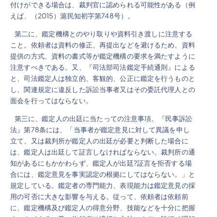
付けができる場合は、裁判官に認められる可能性がある（例
えば、（2015）滬民知初字第748号）。
第二に、鑑定機構とのやり取りや資料引き渡しに注意する
こと。依頼者は資料の修正、再提出などを避けるため、資料
提供の方式、資料の書式等が鑑定機構の要求を満たすように
注意すべきである。又、『司法部司法鑑定手続通則』による
と、司法鑑定人は独立的、客観的、公正に鑑定を行うものと
し、関連規定に違反した訴訟当事者又はその委託代理人との
面会を行ってはならない。
第三に、鑑定人の出廷に当たっての注意事項。『民事訴訟
法』第78条には、「当事者が鑑定意見に対して異議を申し
立て、又は裁判所が鑑定人の出廷が必要と判断した場合に
は、鑑定人は出廷して証言しなければならない。裁判所の通
知があるにもかかわらず、鑑定人が出廷?証言を拒否する場
合には、鑑定意見を事実認定の根拠にしてはならない。」と
規定している。鑑定者の専門能力、表現能力は鑑定意見の採
用の可否に大きな影響を与える。従って、依頼者は依頼前
に、鑑定機構及び鑑定人の得意分野、技能などを十分に把握