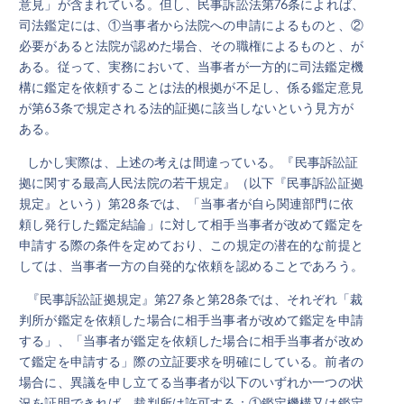
意見」が含まれている。但し、民事訴訟法第76条によれば、
司法鑑定には、①当事者から法院への申請によるものと、②
必要があると法院が認めた場合、その職権によるものと、が
ある。従って、実務において、当事者が一方的に司法鑑定機
構に鑑定を依頼することは法的根拠が不足し、係る鑑定意見
が第63条で規定される法的証拠に該当しないという見方が
ある。
しかし実際は、上述の考えは間違っている。『民事訴訟証
拠に関する最高人民法院の若干規定』（以下『民事訴訟証拠
規定』という）第28条では、「当事者が自ら関連部門に依
頼し発行した鑑定結論」に対して相手当事者が改めて鑑定を
申請する際の条件を定めており、この規定の潜在的な前提と
しては、当事者一方の自発的な依頼を認めることであろう。
『民事訴訟証拠規定』第27条と第28条では、それぞれ「裁
判所が鑑定を依頼した場合に相手当事者が改めて鑑定を申請
する」、「当事者が鑑定を依頼した場合に相手当事者が改め
て鑑定を申請する」際の立証要求を明確にしている。前者の
場合に、異議を申し立てる当事者が以下のいずれか一つの状
況を証明できれば、裁判所は許可する：①鑑定機構又は鑑定