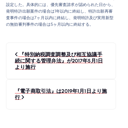
設定した。具体的には、優先審査請求が認められた日から、
発明特許出願案件の場合は1年以内に終結し、特許出願再審
査事件の場合は7ヶ月以内に終結し、発明特許及び実用新型
の無効審判事件の場合は5ヶ月以内に終結する。
投
『特別納税調査調整及び相互協議手
稿
続に関する管理弁法』が2017年5月1日
より施行
ナ
ビ
『電子商取引法』は2019年1月1日より施
行
ゲ
ー