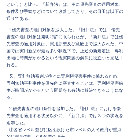
という）と比べ、『新弁法』は、主に優先審査の適用対象、
条件及び手続などについて改善しており、その目玉は以下の
通りである。
1.優先審査の適用対象を拡大した。『旧弁法』では、優先
審査の適用対象は発明特許に限られたが、『新弁法』では優
先審査の適用対象は、実用新型及び意匠まで拡大された。中
国では実用新型が最も多い状況下で、上述の新規定は、専利
出願に時間がかかるという現実問題の解決に役立つと見込ま
れる。
又、専利無効審判が往々に専利権侵害事件に係わるため、
専利無効審判事件を優先的に審査することは、専利権侵害紛
争が時間がかかるという問題をも有効に解決できるようにな
る。
2.優先審査の適用条件を追加した。『旧弁法』における優
先審査を適用する状況以外に、『新弁法』では３つの状況を
追加した。
①各省レベル並びに区を設けた市レベルの人民政府が重点
的に奨励?扶助する産業の場合。