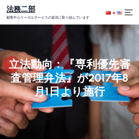
コ
法務二部
ン
テ
顧客中心リーガルサービスの提供に取り組んでいます
ン
ツ
に
ス
キ
ッ
立法動向：『専利優先審
プ
査管理弁法』が2017年8
月1日より施行