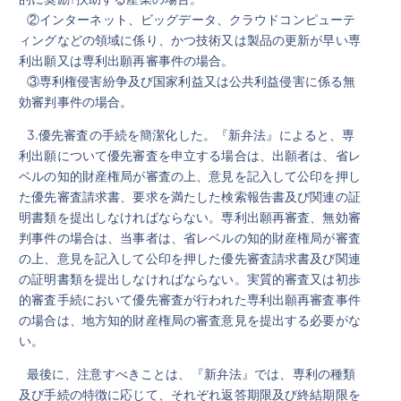
②インターネット、ビッグデータ、クラウドコンピューテ
ィングなどの領域に係り、かつ技術又は製品の更新が早い専
利出願又は専利出願再審事件の場合。
③専利権侵害紛争及び国家利益又は公共利益侵害に係る無
効審判事件の場合。
3.優先審査の手続を簡潔化した。『新弁法』によると、専
利出願について優先審査を申立する場合は、出願者は、省レ
ベルの知的財産権局が審査の上、意見を記入して公印を押し
た優先審査請求書、要求を満たした検索報告書及び関連の証
明書類を提出しなければならない。専利出願再審査、無効審
判事件の場合は、当事者は、省レベルの知的財産権局が審査
の上、意見を記入して公印を押した優先審査請求書及び関連
の証明書類を提出しなければならない。実質的審査又は初歩
的審査手続において優先審査が行われた専利出願再審査事件
の場合は、地方知的財産権局の審査意見を提出する必要がな
い。
最後に、注意すべきことは、『新弁法』では、専利の種類
及び手続の特徴に応じて、それぞれ返答期限及び終結期限を