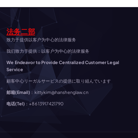
シ
ョ
法务二部
ン
致力于提供以客户为中心的法律服务
我们致力于提供：以客户为中心的法律服务
We Endeavor to Provide Centralized Customer Legal
Service
顧客中心リーガルサービスの提供に取り組んでいます
邮箱(Email)
：kittykim@hanshenglaw.cn
电话(Tel)
：+86 13917421790