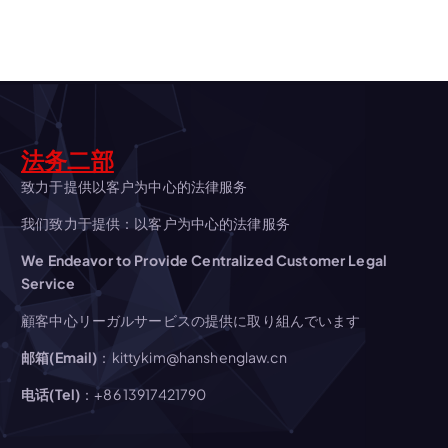
ー
シ
ョ
法务二部
ン
致力于提供以客户为中心的法律服务
我们致力于提供：以客户为中心的法律服务
We Endeavor to Provide Centralized Customer Legal
Service
顧客中心リーガルサービスの提供に取り組んでいます
邮箱(Email)
：kittykim@hanshenglaw.cn
电话(Tel)
：+86 13917421790