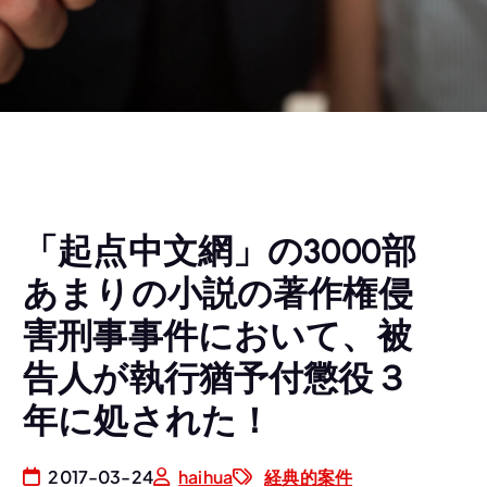
「起点中文網」の3000部
あまりの小説の著作権侵
害刑事事件において、被
告人が執行猶予付懲役３
年に処された！
2017-03-24
haihua
経典的案件