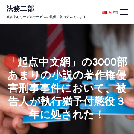
コ
法務二部
ン
テ
顧客中心リーガルサービスの提供に取り組んでいます
ン
ツ
に
ス
キ
ッ
「起点中文網」の3000部
プ
あまりの小説の著作権侵
害刑事事件において、被
告人が執行猶予付懲役３
年に処された！