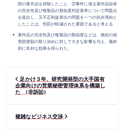
部の著作品を排除したこと、②事件に係る著作品自体
の完全性及び複製品の類似度判定基準について問題点
を提出し、又不正利益算出の問題を一つの抗弁理由と
したことは、刑罰が軽減された要因であると考える
著作品の完全性及び複製品の類似度などは、後続の損
害賠償額の取り決めに対して大きな影響を与え、最終
的に良好な効果を得られた。
投
足かけ３年、研究開発型の大手国有
稿
企業向けの営業秘密管理体系を構築し
た (非訴訟)
ナ
ビ
複雑なビジネス交渉
ゲ