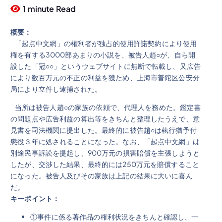
1 minute Read
概要：
「起点中文網」の権利者が独占的使用許諾契約により使用
権を有する3000部あまりの小説を、被告人趙○が、自ら開
設した「冠○○」というウェブサイトに無断で転載し、又広告
により数百万元の不正の利益を獲ため、上海市普陀区公安分
局により立件し逮捕された。
当所は被告人趙○の家族の依頼で、代理人を務めた。鑑定書
の問題点や広告利益の算出等をきちんと整理したうえで、意
見書を司法機関に提出した。最終的に被告趙○は執行猶予付
懲役３年に処されることになった。なお、「起点中文網」は
別途民事訴訟を提起し、900万元の損害賠償を主張しようと
したが、交渉した結果、最終的には250万元を賠償すること
になった。被告人及びその家族は上記の結果に大いに喜ん
だ。
キーポイント：
①事件に係る著作品の権利状況をきちんと確認し、一