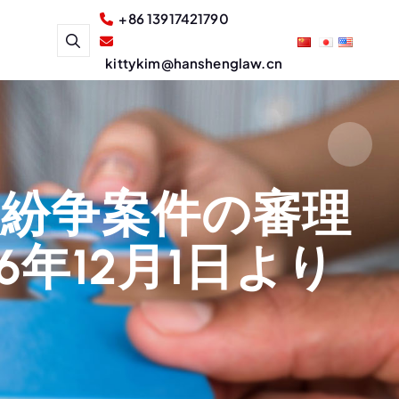
+86 13917421790
kittykim@hanshenglaw.cn
状紛争案件の審理
年12月1日より