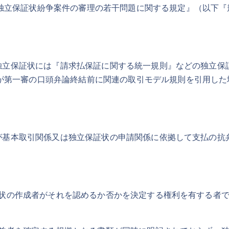
独立保証状紛争案件の審理の若干問題に関する規定』（以下『
立保証状には『請求払保証に関する統一規則』などの独立保
が第一審の口頭弁論終結前に関連の取引モデル規則を引用した
基本取引関係又は独立保証状の申請関係に依拠して支払の抗
状の作成者がそれを認めるか否かを決定する権利を有する者で