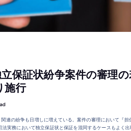
独立保証状紛争案件の審理の
より施行
ead
関連の紛争も日増しに増えている。案件の審理において『担
司法実務において独立保証状と保証を混同するケースもよく出