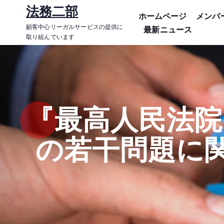
コ
法務二部
ホームページ
メンバ
ン
顧客中心リーガルサービスの提供に
最新ニュース
テ
取り組んでいます
ン
ツ
に
ス
キ
『最高人民法院
ッ
プ
の若干問題に関