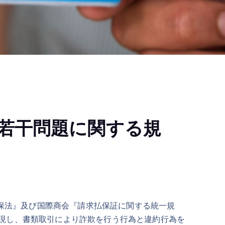
若干問題に関する規
保法』及び国際商会『請求払保証に関する統一規
現し、書類取引により詐欺を行う行為と違約行為を