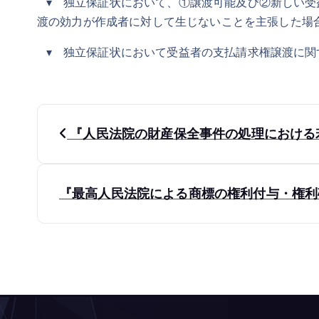
▾ 独立保証状において、①譲渡可能及び②新しい受
渡の効力が作成者に対して生じないことを主張した場
▾ 独立保証状において受益者の支払請求権譲渡に関
投
『人民法院の財産保全事件の処理における若
稿
ナ
『最高人民法院による商標の権利付与・権利確
ビ
ゲ